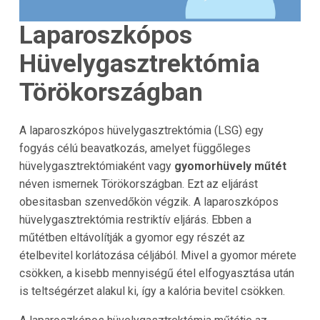
Laparoszkópos
Hüvelygasztrektómia
Törökországban
A laparoszkópos hüvelygasztrektómia (LSG) egy
fogyás célú beavatkozás, amelyet függőleges
hüvelygasztrektómiaként vagy
gyomorhüvely műtét
néven ismernek Törökországban. Ezt az eljárást
obesitasban szenvedőkön végzik. A laparoszkópos
hüvelygasztrektómia restriktív eljárás. Ebben a
műtétben eltávolítják a gyomor egy részét az
ételbevitel korlátozása céljából. Mivel a gyomor mérete
csökken, a kisebb mennyiségű étel elfogyasztása után
is teltségérzet alakul ki, így a kalória bevitel csökken.