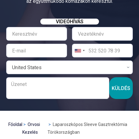
az együttműködő kórházakon keresztül.
VIDEÓHÍVÁS
KÜLDÉS
Főoldal
Orvosi
Laparoszkópos Sleeve Gasztrektómia
Kezelés
Törökországban