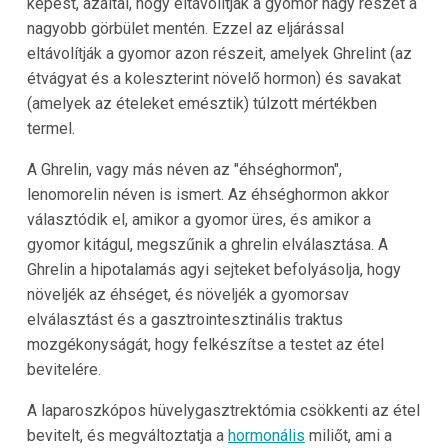
képest, azáltal, hogy eltávolítják a gyomor nagy részét a
nagyobb görbület mentén. Ezzel az eljárással
eltávolítják a gyomor azon részeit, amelyek Ghrelint (az
étvágyat és a koleszterint növelő hormon) és savakat
(amelyek az ételeket emésztik) túlzott mértékben
termel.
A Ghrelin, vagy más néven az "éhséghormon",
lenomorelin néven is ismert. Az éhséghormon akkor
választódik el, amikor a gyomor üres, és amikor a
gyomor kitágul, megszűnik a ghrelin elválasztása. A
Ghrelin a hipotalamás agyi sejteket befolyásolja, hogy
növeljék az éhséget, és növeljék a gyomorsav
elválasztást és a gasztrointesztinális traktus
mozgékonyságát, hogy felkészítse a testet az étel
bevitelére.
A laparoszkópos hüvelygasztrektómia csökkenti az étel
bevitelt, és megváltoztatja a
hormonális
miliőt, ami a