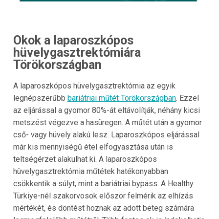
Okok a laparoszkópos
hüvelygasztrektómiára
Törökországban
A laparoszkópos hüvelygasztrektómia az egyik
legnépszerűbb
bariátriai műtét Törökországban
. Ezzel
az eljárással a gyomor 80%-át eltávolítják, néhány kicsi
metszést végezve a hasüregen. A műtét után a gyomor
cső- vagy hüvely alakú lesz. Laparoszkópos eljárással
már kis mennyiségű étel elfogyasztása után is
teltségérzet alakulhat ki. A laparoszkópos
hüvelygasztrektómia műtétek hatékonyabban
csökkentik a súlyt, mint a bariátriai bypass. A Healthy
Türkiye-nél szakorvosok először felmérik az elhízás
mértékét, és döntést hoznak az adott beteg számára