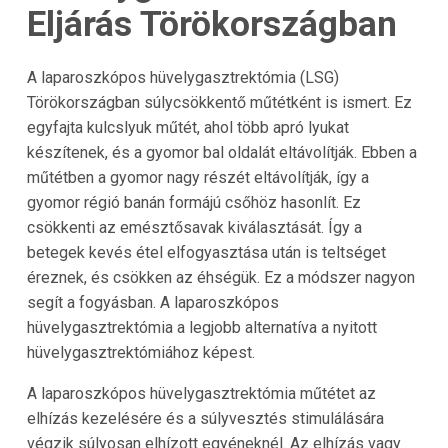
Eljárás Törökországban
A laparoszkópos hüvelygasztrektómia (LSG)
Törökországban súlycsökkentő műtétként is ismert. Ez
egyfajta kulcslyuk műtét, ahol több apró lyukat
készítenek, és a gyomor bal oldalát eltávolítják. Ebben a
műtétben a gyomor nagy részét eltávolítják, így a
gyomor régió banán formájú csőhöz hasonlít. Ez
csökkenti az emésztősavak kiválasztását. Így a
betegek kevés étel elfogyasztása után is teltséget
éreznek, és csökken az éhségük. Ez a módszer nagyon
segít a fogyásban. A laparoszkópos
hüvelygasztrektómia a legjobb alternatíva a nyitott
hüvelygasztrektómiához képest.
A laparoszkópos hüvelygasztrektómia műtétet az
elhízás kezelésére és a súlyvesztés stimulálására
végzik súlyosan elhízott egyéneknél. Az elhízás vagy