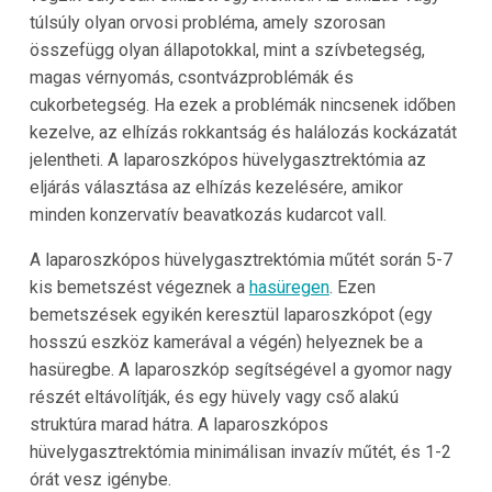
túlsúly olyan orvosi probléma, amely szorosan
összefügg olyan állapotokkal, mint a szívbetegség,
magas vérnyomás, csontvázproblémák és
cukorbetegség. Ha ezek a problémák nincsenek időben
kezelve, az elhízás rokkantság és halálozás kockázatát
jelentheti. A laparoszkópos hüvelygasztrektómia az
eljárás választása az elhízás kezelésére, amikor
minden konzervatív beavatkozás kudarcot vall.
A laparoszkópos hüvelygasztrektómia műtét során 5-7
kis bemetszést végeznek a
hasüregen
. Ezen
bemetszések egyikén keresztül laparoszkópot (egy
hosszú eszköz kamerával a végén) helyeznek be a
hasüregbe. A laparoszkóp segítségével a gyomor nagy
részét eltávolítják, és egy hüvely vagy cső alakú
struktúra marad hátra. A laparoszkópos
hüvelygasztrektómia minimálisan invazív műtét, és 1-2
órát vesz igénybe.