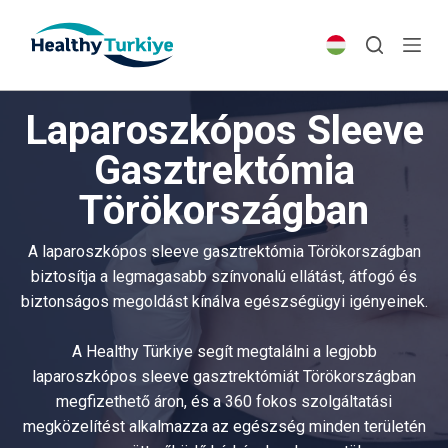
S
k
i
p
Laparoszkópos Sleeve
t
o
Gasztrektómia
c
Törökországban
o
n
t
A laparoszkópos sleeve gasztrektómia Törökországban
e
biztosítja a legmagasabb színvonalú ellátást, átfogó és
n
biztonságos megoldást kínálva egészségügyi igényeinek.
t
A Healthy Türkiye segít megtalálni a legjobb
laparoszkópos sleeve gasztrektómiát Törökországban
megfizethető áron, és a 360 fokos szolgáltatási
megközelítést alkalmazza az egészség minden területén