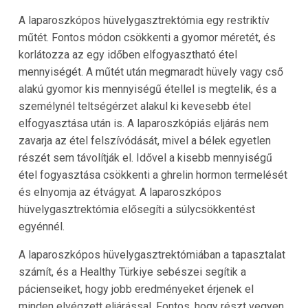
A laparoszkópos hüvelygasztrektómia egy restriktív
műtét. Fontos módon csökkenti a gyomor méretét, és
korlátozza az egy időben elfogyasztható étel
mennyiségét. A műtét után megmaradt hüvely vagy cső
alakú gyomor kis mennyiségű étellel is megtelik, és a
személynél teltségérzet alakul ki kevesebb étel
elfogyasztása után is. A laparoszkópiás eljárás nem
zavarja az étel felszívódását, mivel a bélek egyetlen
részét sem távolítják el. Idővel a kisebb mennyiségű
étel fogyasztása csökkenti a ghrelin hormon termelését
és elnyomja az étvágyat. A laparoszkópos
hüvelygasztrektómia elősegíti a súlycsökkentést
egyénnél.
A laparoszkópos hüvelygasztrektómiában a tapasztalat
számít, és a Healthy Türkiye sebészei segítik a
pácienseiket, hogy jobb eredményeket érjenek el
minden elvégzett eljárással. Fontos, hogy részt vegyen