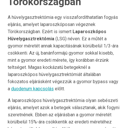
Törökországban
A hüvelygasztrektómia egy visszafordíthatatlan fogyás
eljárás, amelyet laparoszkóposan végeznek
Törökországban. Ezért is ismert
Laparoszkópos
Hüvelygasztrektómia
(LSG) néven. Ez a műtét a
gyomor méretét annak kapacitásának körülbelül 1/3-ára
csökkenti. Az új, banánformájú gyomor sokkal kisebb,
mint a gyomor eredeti mérete, így korábban érzünk
teltséget. Magas kockázatú betegeknél a
laparoszkópos hüvelygasztrektómiát általában
fokozatos eljárásként végezzük a gyomor bypass vagy
a
duodenum kapcsolás
előtt.
A laparoszkópos hüvelygasztrektómia olyan sebészeti
eljárás, amelyet azok a betegek választanak, akik fogyni
szeretnének. Ebben az eljárásban a gyomor méretét
körülbelül 15%-ára csökkentik az eredeti méretéhez