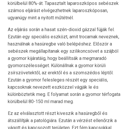
körülbelül 80%-át. Tapasztalt laparoszkópos sebészek
számos eljárást elvégezhetnek laparoszkóposan,
ugyanúgy mint a nyitott műtétnél.
Az eljárás során a hasat szén-dioxid gázzal fújják fel.
Ezután egy speciális eszközt, amit trocarnak neveznek,
használnak a hasüregbe való belépéshez. Először a
sebészek megállapítanak egy szilikoncsövet a szájból
a gyomor kijáratáig, hogy beállítsák a megmaradó
gyomorszélességet. Különállnak a gyomor körüli
zsírszövetektől, az erektől és a szomszédos léptől.
Ezután a gyomor felesleges részét egy speciális,
kapcsoknak nevezett eszközzel vágják le és
különböztetik meg. E folyamat során a gyomor térfogata
körülbelül 80-150 ml marad meg.
Ez az elválasztott részt kiveszik a hasüregből és
átszállítják a patológiára. Ezután a vérzést ellenőrzik a
vágott és kapcsozott területen. Ezt fém kapcsokkal