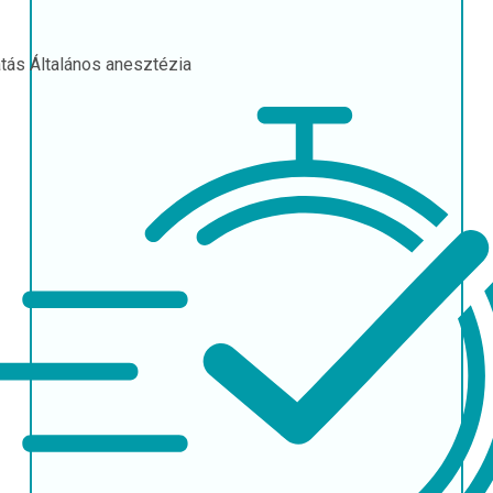
atás
Általános anesztézia