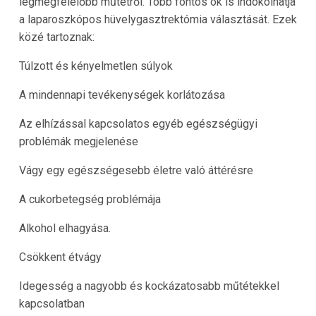
legmegfelelőbb műtétről. Több fontos ok is indokolhatja
a laparoszkópos hüvelygasztrektómia választását. Ezek
közé tartoznak:
Túlzott és kényelmetlen súlyok
A mindennapi tevékenységek korlátozása
Az elhízással kapcsolatos egyéb egészségügyi
problémák megjelenése
Vágy egy egészségesebb életre való áttérésre
A cukorbetegség problémája
Alkohol elhagyása.
Csökkent étvágy
Idegesség a nagyobb és kockázatosabb műtétekkel
kapcsolatban