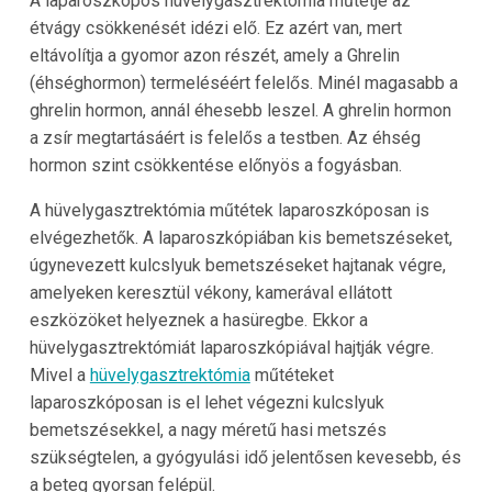
A laparoszkópos hüvelygasztrektómia műtétje az
étvágy csökkenését idézi elő. Ez azért van, mert
eltávolítja a gyomor azon részét, amely a Ghrelin
(éhséghormon) termeléséért felelős. Minél magasabb a
ghrelin hormon, annál éhesebb leszel. A ghrelin hormon
a zsír megtartásáért is felelős a testben. Az éhség
hormon szint csökkentése előnyös a fogyásban.
A hüvelygasztrektómia műtétek laparoszkóposan is
elvégezhetők. A laparoszkópiában kis bemetszéseket,
úgynevezett kulcslyuk bemetszéseket hajtanak végre,
amelyeken keresztül vékony, kamerával ellátott
eszközöket helyeznek a hasüregbe. Ekkor a
hüvelygasztrektómiát laparoszkópiával hajtják végre.
Mivel a
hüvelygasztrektómia
műtéteket
laparoszkóposan is el lehet végezni kulcslyuk
bemetszésekkel, a nagy méretű hasi metszés
szükségtelen, a gyógyulási idő jelentősen kevesebb, és
a beteg gyorsan felépül.