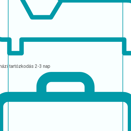
házi tartózkodás
2-3 nap