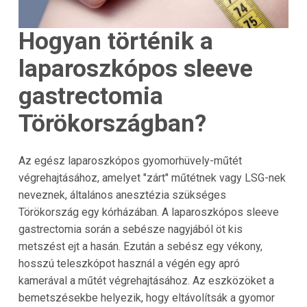
Hogyan történik a
laparoszkópos sleeve
gastrectomia
Törökországban?
Az egész laparoszkópos gyomorhüvely-műtét
végrehajtásához, amelyet "zárt" műtétnek vagy LSG-nek
neveznek, általános anesztézia szükséges
Törökország egy kórházában. A laparoszkópos sleeve
gastrectomia során a sebésze nagyjából öt kis
metszést ejt a hasán. Ezután a sebész egy vékony,
hosszú teleszkópot használ a végén egy apró
kamerával a műtét végrehajtásához. Az eszközöket a
bemetszésekbe helyezik, hogy eltávolítsák a gyomor