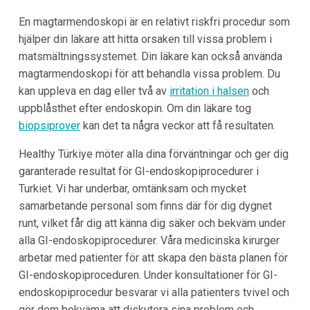
En magtarmendoskopi är en relativt riskfri procedur som
hjälper din läkare att hitta orsaken till vissa problem i
matsmältningssystemet. Din läkare kan också använda
magtarmendoskopi för att behandla vissa problem. Du
kan uppleva en dag eller två av
irritation i halsen
och
uppblåsthet efter endoskopin. Om din läkare tog
biopsiprover
kan det ta några veckor att få resultaten.
Healthy Türkiye möter alla dina förväntningar och ger dig
garanterade resultat för GI-endoskopiprocedurer i
Turkiet. Vi har underbar, omtänksam och mycket
samarbetande personal som finns där för dig dygnet
runt, vilket får dig att känna dig säker och bekväm under
alla GI-endoskopiprocedurer. Våra medicinska kirurger
arbetar med patienter för att skapa den bästa planen för
GI-endoskopiproceduren. Under konsultationer för GI-
endoskopiprocedur besvarar vi alla patienters tvivel och
gör dem bekväma att diskutera sina problem och