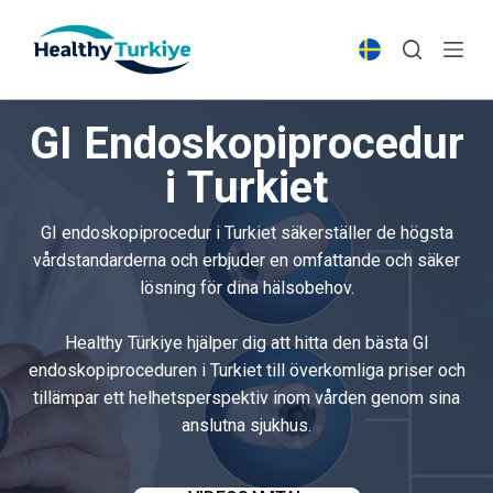
S
k
i
p
GI Endoskopiprocedur
t
o
i Turkiet
c
o
GI endoskopiprocedur i Turkiet säkerställer de högsta
n
vårdstandarderna och erbjuder en omfattande och säker
t
lösning för dina hälsobehov.
e
n
Healthy Türkiye hjälper dig att hitta den bästa GI
t
endoskopiproceduren i Turkiet till överkomliga priser och
tillämpar ett helhetsperspektiv inom vården genom sina
anslutna sjukhus.