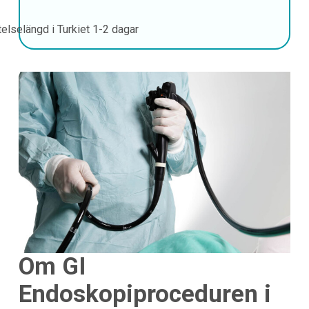
telselängd i Turkiet
1-2 dagar
Om GI
Endoskopiproceduren i