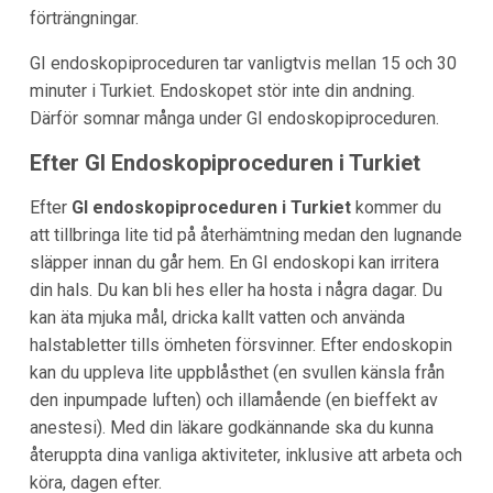
förträngningar.
GI endoskopiproceduren tar vanligtvis mellan 15 och 30
minuter i Turkiet. Endoskopet stör inte din andning.
Därför somnar många under GI endoskopiproceduren.
Efter GI Endoskopiproceduren i Turkiet
Efter
GI endoskopiproceduren i Turkiet
kommer du
att tillbringa lite tid på återhämtning medan den lugnande
släpper innan du går hem. En GI endoskopi kan irritera
din hals. Du kan bli hes eller ha hosta i några dagar. Du
kan äta mjuka mål, dricka kallt vatten och använda
halstabletter tills ömheten försvinner. Efter endoskopin
kan du uppleva lite uppblåsthet (en svullen känsla från
den inpumpade luften) och illamående (en bieffekt av
anestesi). Med din läkare godkännande ska du kunna
återuppta dina vanliga aktiviteter, inklusive att arbeta och
köra, dagen efter.