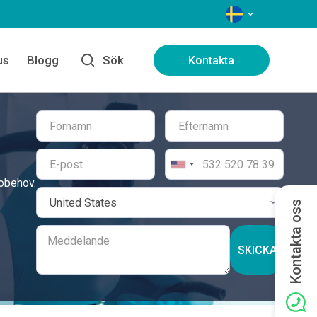
SPRÅK
us
Blogg
Sök
Kontakta
sobehov.
Kontakta oss
SKICKA