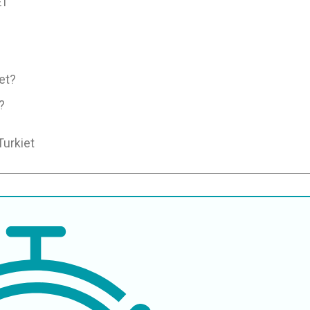
ET
iet?
?
Turkiet