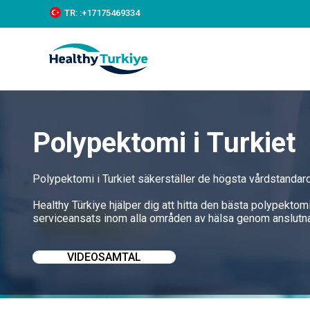
S
TR:
:+‪17175469334‬
k
i
p
t
o
c
o
n
t
Polypektomi i Turkiet
e
n
t
Polypektomi i Turkiet säkerställer de högsta vårdstandar
Healthy Türkiye hjälper dig att hitta den bästa polypektomi
serviceansats inom alla områden av hälsa genom anslutna
VIDEOSAMTAL