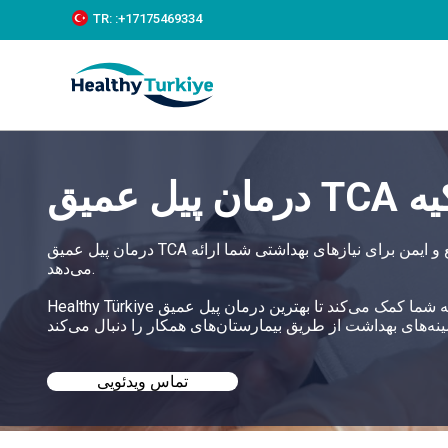
S
TR:
:+‪17175469334‬
k
i
p
t
o
c
o
n
در ترکیه
t
e
n
t
درمان پیل عمیق TCA در ترکیه بالاترین استانداردهای مراقبت را تضمین می‌کند و یک راه‌حل جامع و ایمن برای نیازهای بهداشتی شما ارائه
می‌دهد.
Healthy Türkiye به شما کمک می‌کند تا بهترین درمان پیل عمیق TCA در ترکیه را با قیمت‌های مناسب پیدا کنید و رویکرد خدمات 360 درجه
تماس ویدئویی