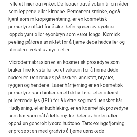
fylle ut linjer og rynker. De legger også volum til områder
som leppene eller kinnene. Permanent sminke, også
kjent som mikropigmentering, er en kosmetisk
prosedyre utført for å øke definisjonen av eyeliner,
leppeblyant eller øyenbryn som varer lenge. Kjemisk
peeling påføres ansiktet for å fjerne døde hudceller og
stimulere vekst av nye celler.
Microdermabrasion er en kosmetisk prosedyre som
bruker fine krystaller og et vakuum for å fjerne døde
hudceller. Den brukes på nakken, ansiktet, brystet,
ryggen og hendene. Laser hårfjerning er en kosmetisk
prosedyre som bruker en effektiv laser eller intenst
pulserende lys (IPL) for å kvitte seg med uønsket hår.
Hudlysning, eller hudbleking, er en kosmetisk prosedyre
som har som mål å lette mørke deler av huden eller
oppnå en generelt lysere hudtone. Tattoveringsfjerning
er prosessen med gradvis å fjerne uønskede