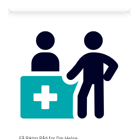
Få Riktig Råd for Din Helse