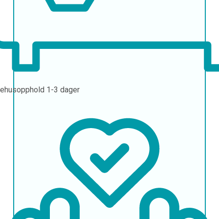
ehusopphold
1-3 dager