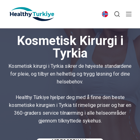
S
k
i
p
Kosmetisk Kirurgi i
t
o
Tyrkia
c
o
Kosmetisk kirurgi i Tyrkia sikrer de høyeste standardene
n
for pleie, og tilbyr en helhetlig og trygg løsning for dine
t
helsebehov.
e
n
Healthy Türkiye hjelper deg med å finne den beste
t
kosmetiske kirurgien i Tyrkia til rimelige priser og har en
360-graders service tilnærming i alle helseområder
gjennom tilknyttede sykehus.