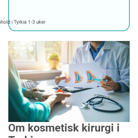
hold i Tyrkia
1-3 uker
Om kosmetisk kirurgi i