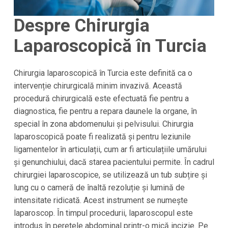
Despre Chirurgia
Laparoscopică în Turcia
Chirurgia laparoscopică în Turcia este definită ca o
intervenție chirurgicală minim invazivă. Această
procedură chirurgicală este efectuată fie pentru a
diagnostica, fie pentru a repara daunele la organe, în
special în zona abdomenului și pelvisului. Chirurgia
laparoscopică poate fi realizată și pentru leziunile
ligamentelor în articulații, cum ar fi articulațiile umărului
și genunchiului, dacă starea pacientului permite. În cadrul
chirurgiei laparoscopice, se utilizează un tub subțire și
lung cu o cameră de înaltă rezoluție și lumină de
intensitate ridicată. Acest instrument se numește
laparoscop. În timpul procedurii, laparoscopul este
introdus în peretele abdominal printr-o mică incizie. Pe