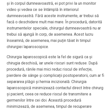
și în corpul dumneavoastră, ei pot privi la un monitor
video și vedea ce se întâmplă în interiorul
dumneavoastră. Fără aceste instrumente, ar trebui să
facă o deschidere mult mai mare. În procedură, datorită
instrumentelor speciale, chirurgul dumneavoastră nu ar
trebui să ajungă în corp, de asemenea. Acest lucru
înseamnă, de asemenea, mai puțin tăiat în timpul
chirurgiei laparoscopice.
Chirurgia laparoscopică este la fel de sigură ca și
chirugia deschisă, iar unele riscuri sunt reduse. După
procedură, rănile mai mici reduc riscul de infecție,
pierdere de sânge și complicații postoperatorii, cum ar fi
separarea plăgii și hernia incizională. Chirurgia
laparoscopică minimizează contactul direct între chirurg
și pacient, ceea ce reduce riscul de transmitere a
germenilor între cei doi. Această procedură
minimizează, de asemenea, timpul de recuperare