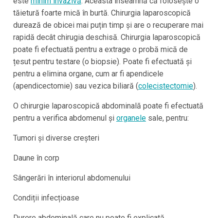
este
minim invazivă
. Aceasta înseamnă că folosește o
tăietură foarte mică în burtă. Chirurgia laparoscopică
durează de obicei mai puțin timp și are o recuperare mai
rapidă decât chirugia deschisă. Chirurgia laparoscopică
poate fi efectuată pentru a extrage o probă mică de
țesut pentru testare (o biopsie). Poate fi efectuată și
pentru a elimina organe, cum ar fi apendicele
(apendicectomie) sau vezica biliară (
colecistectomie
).
O chirurgie laparoscopică abdominală poate fi efectuată
pentru a verifica abdomenul și
organele
sale, pentru:
Tumori și diverse creșteri
Daune în corp
Sângerări în interiorul abdomenului
Condiții infecțioase
Durere abdominală care nu poate fi explicată