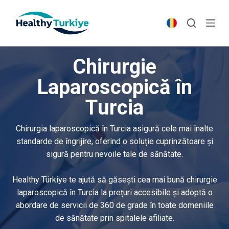
S
k
i
p
Chirurgie
t
o
Laparoscopică în
c
Turcia
o
n
t
Chirurgia laparoscopică în Turcia asigură cele mai înalte
e
standarde de îngrijire, oferind o soluție cuprinzătoare și
n
sigură pentru nevoile tale de sănătate.
t
Healthy Türkiye te ajută să găsești cea mai bună chirurgie
laparoscopică în Turcia la prețuri accesibile și adoptă o
abordare de servicii de 360 de grade în toate domeniile
de sănătate prin spitalele afiliate.