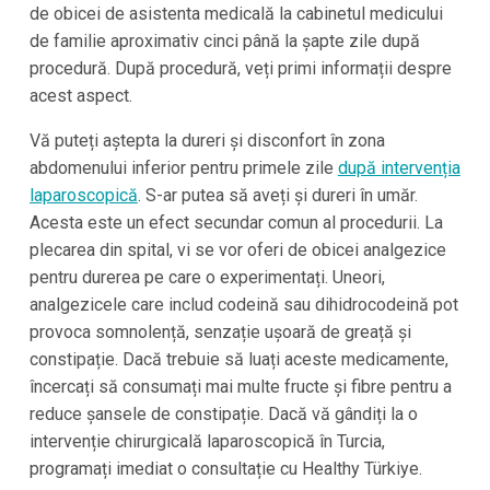
de obicei de asistenta medicală la cabinetul medicului
de familie aproximativ cinci până la șapte zile după
procedură. După procedură, veți primi informații despre
acest aspect.
Vă puteți aștepta la dureri și disconfort în zona
abdomenului inferior pentru primele zile
după intervenția
laparoscopică
. S-ar putea să aveți și dureri în umăr.
Acesta este un efect secundar comun al procedurii. La
plecarea din spital, vi se vor oferi de obicei analgezice
pentru durerea pe care o experimentați. Uneori,
analgezicele care includ codeină sau dihidrocodeină pot
provoca somnolență, senzație ușoară de greață și
constipație. Dacă trebuie să luați aceste medicamente,
încercați să consumați mai multe fructe și fibre pentru a
reduce șansele de constipație. Dacă vă gândiți la o
intervenție chirurgicală laparoscopică în Turcia,
programați imediat o consultație cu Healthy Türkiye.