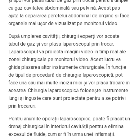
și apoi vor plasa tubul de gaz prin trocar pentru a umple
cu gaz cavitatea abdominală sau pelvină. Acest pas
ajută la separarea peretelui abdominal de organe și face
organele mai ușor de vizualizat pe monitorul video.
După umplerea cavității, chirurgii experți vor scoate
tubul de gaz și vor plasa laparoscopul prin trocar.
Laparoscopul va proiecta imagini video în timp real ale
zonei chirurgicale pe monitorul video. Acest lucru va
ghida plasarea altor instrumente chirurgicale. În funcție
de tipul de procedură de chirurgie laparoscopică, pot
face una sau mai multe incizii mici și vor plasa trocare în
acestea. Chirurgia laparoscopică folosește instrumente
lungi și înguste care sunt proiectate pentru a se potrivi
prin trocaruri.
Pentru anumite operații laparoscopice, poate fi plasat un
drenaj chirurgical în interiorul cavității pentru a elimina
excesul de fluide, cum ar fi în urma unei inflamații.