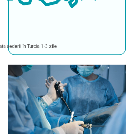
ata șederii în Turcia
1-3 zile