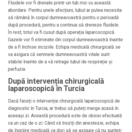
Fluidele vor fi drenate printr-un tub mic cu această
abordare. Pentru unele afecțiuni, tubul ar putea necesita
să rămână în corpul dumneavoastră pentru o perioadă
după procedură, pentru a continua să dreneze fluidele.
În rest, totul va fi cusut după operația laparoscopică.
Gazele vor fi eliminate din corpul dumneavoastră înainte
de a fi închise inciziile. Echipa medicală chirurgicală se
va asigura că semnele dumneavoastră vitale sunt
stabile înainte de a vă retrage tubul de respirație și
perfuzia.
După intervenția chirurgicală
laparoscopică în Turcia
Dacă faceți o intervenție chirurgicală laparoscopică de
diagnostic în Turcia, ar trebui să puteți merge acasă în
aceeași zi. Această procedură este de obicei efectuată
ca un caz de o zi. Când vă treziți din anestezie, echipa
de îngrijire medicală va dori să se asigure că nu sunteți