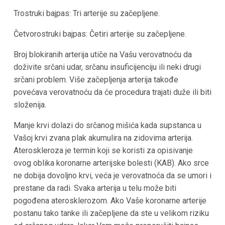
Trostruki bajpas: Tri arterije su začepljene.
Četvorostruki bajpas: Četiri arterije su začepljene.
Broj blokiranih arterija utiče na Vašu verovatnoću da
doživite srčani udar, srčanu insuficijenciju ili neki drugi
srčani problem. Više začepljenja arterija takođe
povećava verovatnoću da će procedura trajati duže ili biti
složenija.
Manje krvi dolazi do srčanog mišića kada supstanca u
Vašoj krvi zvana plak akumulira na zidovima arterija.
Ateroskleroza je termin koji se koristi za opisivanje
ovog oblika koronarne arterijske bolesti (KAB). Ako srce
ne dobija dovoljno krvi, veća je verovatnoća da se umori i
prestane da radi. Svaka arterija u telu može biti
pogođena aterosklerozom. Ako Vaše koronarne arterije
postanu tako tanke ili začepljene da ste u velikom riziku