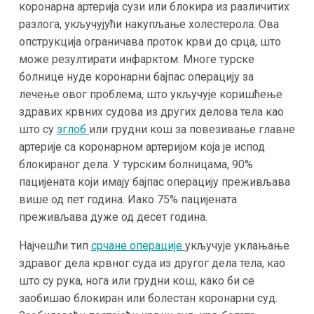
коронарна артерија сузи или блокира из различитих
разлога, укључујући накупљање холестерола. Ова
опструкција ограничава проток крви до срца, што
може резултирати инфарктом. Многе турске
болнице нуде коронарни бајпас операцију за
лечење овог проблема, што укључује коришћење
здравих крвних судова из других делова тела као
што су
зглоб
или грудни кош за повезивање главне
артерије са коронарном артеријом која је испод
блокираног дела. У турским болницама, 90%
пацијената који имају бајпас операцију преживљава
више од пет година. Иако 75% пацијената
преживљава дуже од десет година.
Најчешћи тип
срчане операције
укључује уклањање
здравог дела крвног суда из другог дела тела, као
што су рука, нога или грудни кош, како би се
заобишао блокиран или болестан коронарни суд.