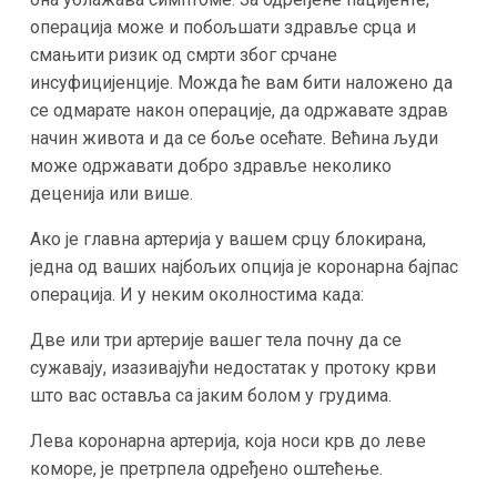
операција може и побољшати здравље срца и
смањити ризик од смрти због срчане
инсуфицијенције. Можда ће вам бити наложено да
се одмарате након операције, да одржавате здрав
начин живота и да се боље осећате. Већина људи
може одржавати добро здравље неколико
деценија или више.
Ако је главна артерија у вашем срцу блокирана,
једна од ваших најбољих опција је коронарна бајпас
операција. И у неким околностима када:
Две или три артерије вашег тела почну да се
сужавају, изазивајући недостатак у протоку крви
што вас оставља са јаким болом у грудима.
Лева коронарна артерија, која носи крв до леве
коморе, је претрпела одређено оштећење.