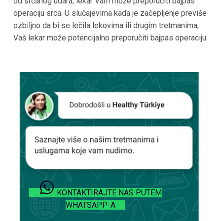
od srčanog udara, lekar Vam može preporučiti bajpas
operaciju srca. U slučajevima kada je začepljenje previše
ozbiljno da bi se lečila lekovima ili drugim tretmanima,
Vaš lekar može potencijalno preporučiti bajpas operaciju.
KONTAKTIRAJTE NAS PUTEM
WHATSAPP-A