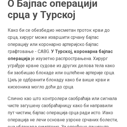
О Бајпас операцији
срца у
Турској
Како би се обезбедио несметан проток крви до
срца, хирург може извршити срчану бајпас
операцију или коронарно артеријско бајпас
графтовање - CABG.
У Турској, коронарна бајпас
операција
је изузетно распрострањена. Хирург
уграђује крвне судове из других делова тела како
би заобишао блокаде или оштећене артерије срца.
Циљ је одбранити блокаду како би више крви и
кисеоника могло доћи до срца.
Слично као што контролери саобраћаја или сигнала
чисте загушену саобраћајницу како би направили
пут чистим, бајпас операција срца ради исто. Иако
операција не лечи основне узроке срчаних болести,
она ублажава симптоме. За одређене пацијенте,