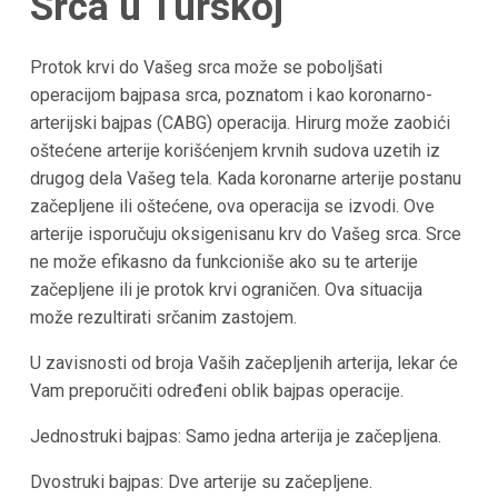
Srca u
Turskoj
Protok krvi do Vašeg srca može se poboljšati
operacijom bajpasa srca, poznatom i kao koronarno-
arterijski bajpas (CABG) operacija. Hirurg može zaobići
oštećene arterije korišćenjem krvnih sudova uzetih iz
drugog dela Vašeg tela. Kada koronarne arterije postanu
začepljene ili oštećene, ova operacija se izvodi. Ove
arterije isporučuju oksigenisanu krv do Vašeg srca. Srce
ne može efikasno da funkcioniše ako su te arterije
začepljene ili je protok krvi ograničen. Ova situacija
može rezultirati srčanim zastojem.
U zavisnosti od broja Vaših začepljenih arterija, lekar će
Vam preporučiti određeni oblik bajpas operacije.
Jednostruki bajpas: Samo jedna arterija je začepljena.
Dvostruki bajpas: Dve arterije su začepljene.