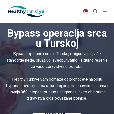
S
k
i
p
Bypass operacija srca
t
o
u Turskoj
c
o
Bypass operacija srca u Turskoj osigurava najviše
n
standarde nege, pružajući sveobuhvatno i sigurno rešenje
t
za vaše zdravstvene potrebe.
e
n
Healthy Türkiye vam pomaže da pronađete najbolju
t
bypass operaciju srca u Turskoj po pristupačnim cenama i
usvaja 360-stepeni pristup uslugama u svim oblastima
zdravstva kroz povezane bolnice.