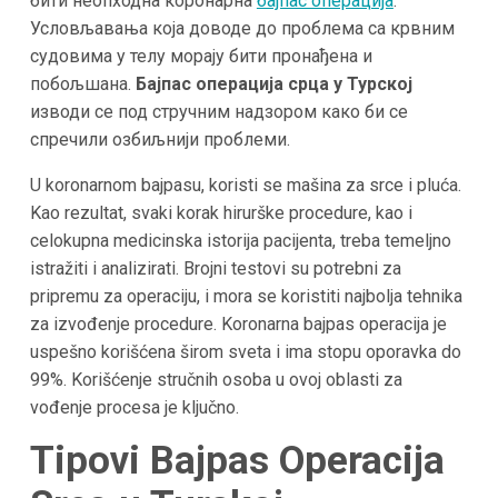
бити неопходна коронарна
бајпас операција
.
Условљавања која доводе до проблема са крвним
судовима у телу морају бити пронађена и
побољшана.
Бајпас операција срца у Турској
изводи се под стручним надзором како би се
спречили озбиљнији проблеми.
U koronarnom bajpasu, koristi se mašina za srce i pluća.
Kao rezultat, svaki korak hirurške procedure, kao i
celokupna medicinska istorija pacijenta, treba temeljno
istražiti i analizirati. Brojni testovi su potrebni za
pripremu za operaciju, i mora se koristiti najbolja tehnika
za izvođenje procedure. Koronarna bajpas operacija je
uspešno korišćena širom sveta i ima stopu oporavka do
99%. Korišćenje stručnih osoba u ovoj oblasti za
vođenje procesa je ključno.
Tipovi Bajpas Operacija