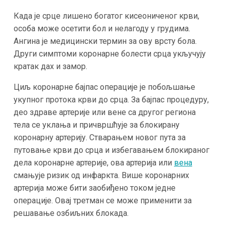
Када је срце лишено богатог кисеониченог крви,
особа може осетити бол и нелагоду у грудима.
Ангина је медицински термин за ову врсту бола.
Други симптоми коронарне болести срца укључују
кратак дах и замор.
Циљ коронарне бајпас операције је побољшање
укупног протока крви до срца. За бајпас процедуру,
део здраве артерије или вене са другог региона
тела се уклања и причвршћује за блокирану
коронарну артерију. Стварањем новог пута за
путовање крви до срца и избегавањем блокираног
дела коронарне артерије, ова артерија или
вена
смањује ризик од инфаркта. Више коронарних
артерија може бити заобиђено током једне
операције. Овај третман се може применити за
решавање озбиљних блокада.