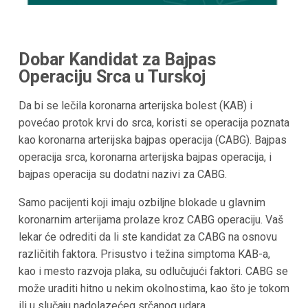
Dobar Kandidat za Bajpas
Operaciju Srca u
Turskoj
Da bi se lečila koronarna arterijska bolest (KAB) i
povećao protok krvi do srca, koristi se operacija poznata
kao koronarna arterijska bajpas operacija (CABG). Bajpas
operacija srca, koronarna arterijska bajpas operacija, i
bajpas operacija su dodatni nazivi za CABG.
Samo pacijenti koji imaju ozbiljne blokade u glavnim
koronarnim arterijama prolaze kroz CABG operaciju. Vaš
lekar će odrediti da li ste kandidat za CABG na osnovu
različitih faktora. Prisustvo i težina simptoma KAB-a,
kao i mesto razvoja plaka, su odlučujući faktori. CABG se
može uraditi hitno u nekim okolnostima, kao što je tokom
ili u slučaju nadolazećeg srčanog udara.