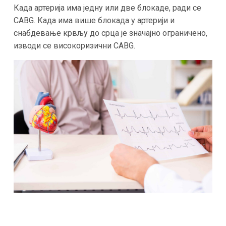
Када артерија има једну или две блокаде, ради се
CABG. Када има више блокада у артерији и
снабдевање крвљу до срца је значајно ограничено,
изводи се високоризични CABG.