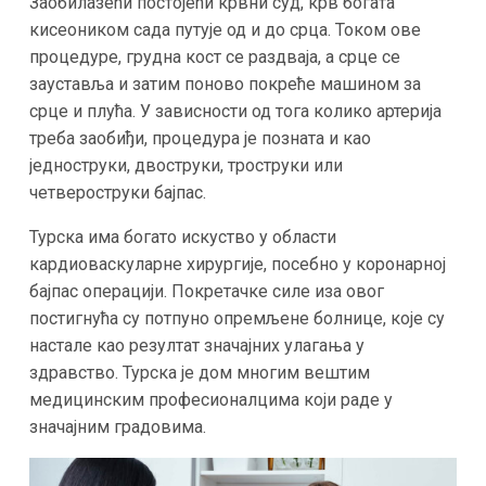
Заобилазећи постојећи крвни суд, крв богата
кисеоником сада путује од и до срца. Током ове
процедуре, грудна кост се раздваја, а срце се
зауставља и затим поново покреће машином за
срце и плућа. У зависности од тога колико артерија
треба заобиђи, процедура је позната и као
једноструки, двоструки, троструки или
четвероструки бајпас.
Турска има богато искуство у области
кардиоваскуларне хирургије, посебно у коронарној
бајпас операцији. Покретачке силе иза овог
постигнућа су потпуно опремљене болнице, које су
настале као резултат значајних улагања у
здравство. Турска је дом многим вештим
медицинским професионалцима који раде у
значајним градовима.