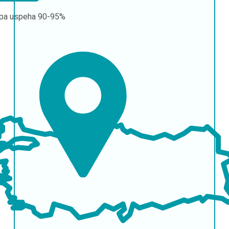
pa uspeha
90-95%