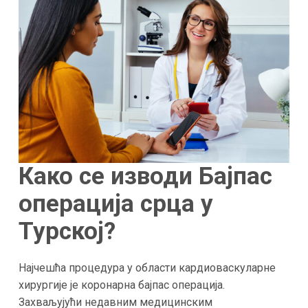
Како се изводи Бајпас
операција срца у
Турској
?
Најчешћа процедура у области кардиоваскуларне
хирургије је коронарна бајпас операција.
Захваљујући недавним медицинским