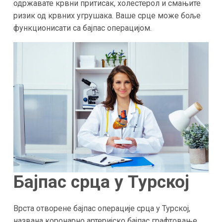
одржавате крвни притисак, холестерол и смањите
ризик од крвних угрушака. Ваше срце може боље
функционисати са бајпас операцијом.
Бајпас срца у
Турској
Врста отворене бајпас операције срца у Турској,
названа коронарно артеријско бајпас графтовање