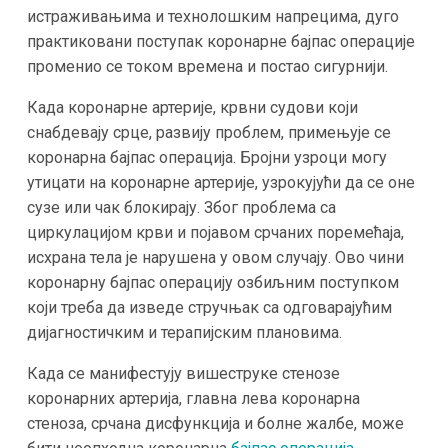
истраживањима и технолошким напрецима, дуго
практиковани поступак коронарне бајпас операције
променио се током времена и постао сигурнији.
Када коронарне артерије, крвни судови који
снабдевају срце, развију проблем, примењује се
коронарна бајпас операција. Бројни узроци могу
утицати на коронарне артерије, узрокујући да се оне
сузе или чак блокирају. Због проблема са
циркулацијом крви и појавом срчаних поремећаја,
исхрана тела је нарушена у овом случају. Ово чини
коронарну бајпас операцију озбиљним поступком
који треба да изведе стручњак са одговарајућим
дијагностичким и терапијским плановима.
Када се манифестују вишеструке стенозе
коронарних артерија, главна лева коронарна
стеноза, срчана дисфункција и болне жалбе, може