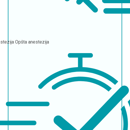
stezija
Opšta anestezija