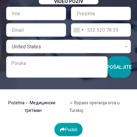
VIDEO POZIV
POŠALJITE
Početna
Медицински
Bypass operacija srca u
третман
Turskoj
Podeli