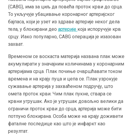
(CABG), има за циљ да повећа проток крви до срца.
То укључује убацивање коронарног артеријског
бајпаса, који је узет из здраве артерије неког дела
тела, у блокирани део
артерије
која испоручује крв
срцу. Иако популарно, CABG операција је изазован
захват.
Временом се воскаста материја названа плак може
акумулирати у значајним количинама у коронарним
артеријама срца. Плак почиње очвршћавати током
времена и на крају пуца и цепа се. Плак узрокује
сужавање артерија у захваћеном подручју, што
омета проток крви. Чим плак пукне, ствара се
крвни угрушак. Ако је угрушак довољно велики да
ограничи проток крви до срца, артерија може бити
потпуно блокирана. Особа може на крају доживети
фаталне последице као што је инфаркт као
резултат.