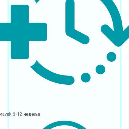
oravak
6-12 недеља