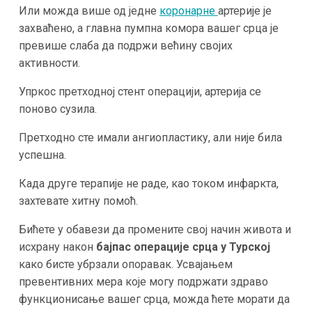
Или можда више од једне
коронарне
артерије је
захваћено, а главна пумпна комора вашег срца је
превише слаба да подржи већину својих
активности.
Упркос претходној стент операцији, артерија се
поново сузила.
Претходно сте имали ангиопластику, али није била
успешна.
Када друге терапије не раде, као током инфаркта,
захтевате хитну помоћ.
Бићете у обавези да промените свој начин живота и
исхрану након
бајпас операције срца у Турској
како бисте убрзали опоравак. Усвајањем
превентивних мера које могу подржати здраво
функционисање вашег срца, можда ћете морати да