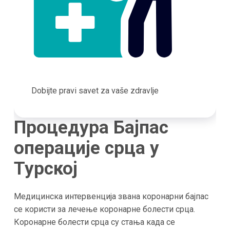
Dobijte pravi savet za vaše zdravlje
Процедура Бајпас
операције срца у
Турској
Медицинска интервенција звана коронарни бајпас
се користи за лечење коронарне болести срца.
Коронарне болести срца су стања када се