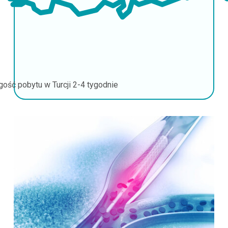
gość pobytu w Turcji
2-4 tygodnie