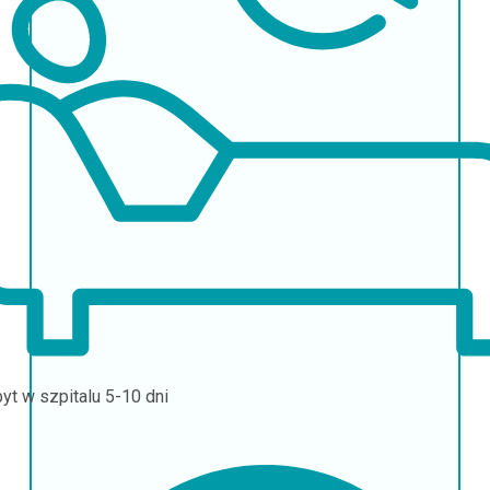
yt w szpitalu
5-10 dni