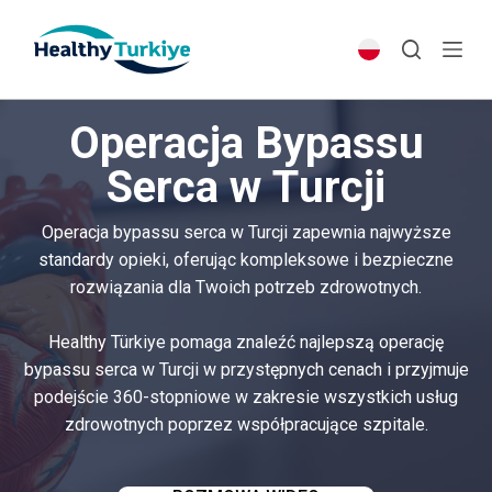
S
k
i
p
Operacja Bypassu
t
o
Serca w Turcji
c
o
Operacja bypassu serca w Turcji zapewnia najwyższe
n
standardy opieki, oferując kompleksowe i bezpieczne
t
rozwiązania dla Twoich potrzeb zdrowotnych.
e
n
Healthy Türkiye pomaga znaleźć najlepszą operację
t
bypassu serca w Turcji w przystępnych cenach i przyjmuje
podejście 360-stopniowe w zakresie wszystkich usług
zdrowotnych poprzez współpracujące szpitale.