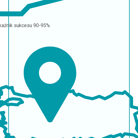
aźnik sukcesu
90-95%