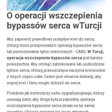
O operacji wszczepienia
bypassów serca w
Turcji
Aby zapewnić prawidłowy przepływ krwi do serca,
chirurg może przeprowadzić operację bypassów serca
lub pomostowanie tętnic wieńcowych - CABG.
W Turcji,
operacja wszczepienia bypassów serca
jest bardzo
powszechna. Aby ominąć zablokowane lub uszkodzone
tętnice serca, chirurg przeszczepia naczynia krwionośne
z innych części ciała. Celem jest otwarcie blokady, aby
więcej krwi i tlenu mogło dotrzeć do serca.
Podobnie jak kontrolerzy ruchu sygnalizacyjnego, którzy
usuwają zator, aby droga była przejezdna, operacja
wszczepienia bypassów serca działa na tej samej
zasadzie. Chociaż operacja nie leczy głównych