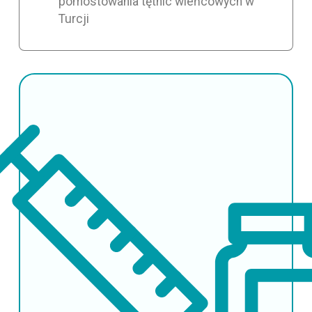
pomostowania tętnic wieńcowych w
Turcji