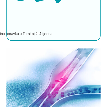
jina boravka u Turskoj
2-4 tjedna