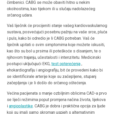
čimbenici. CABG se može obaviti hitno u nekim
okolnostima, kao tijekom ili u slučaju nadolazećeg
srčanog udara.
Vaš liječnik će procijeniti stanje vašeg kardiovaskularnog
sustava, posvećujući posebnu pažnju na vaše srce, pluća
i puls, kako bi odredio je li CABG potreban. Vaš će
liječnik upitati o svim simptomima koje možete iskusiti,
kao što su bol u prsima ili poteškoće s disanjem, te o
njihovom trajanju, učestalosti i intenzitetu. Medicinski
postupci uključujući EKG,
test opterećenja
,
ehokardiografiju i angiografiju, bit će provedeni kako bi
se identificirale arterije koje su začepljene, stupanj
začepljenja i je li došlo do srčanog oštećenja.
Većina pacijenata s manje ozbiljnim oblicima CAD-a prvo
se liječi režimima poput promjena načina života, lijekova
i
angioplastike
. CABG je dobra i praktična opcija za ljude
koji su imali samo skroman uspjeh s alternativnim