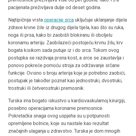
pacijenata preživljava dulje od deset godina.
Najtipičnija vrsta
operacije srca
uključuje uklanjanje dijela
zdrave krvne žile iz drugog dijela tijela, kao što su ruka,
noga ili prsa, kako bi zaobišli blokiranu ili oboljelu
koronarnu arteriju. Zaobilazeći postojeću krvnu žilu, krv
bogata kisikom sada putuje iz i do srca. Tokom ovog
postupka se razdvaja prsna kost, a srce se zaustavlja i
ponovo pokreće pomoću stroja za održavanje srčane
funkcije. Ovisno o broju arterija koje je potrebno zaobići,
postupak je također poznat kao jednostruki, dvostruki,
trostruki ili četverostruki premosnik.
Turska ima bogato iskustvo u kardiovaskularnoj kirurgiji,
posebno operacijama koronarne premosnice.
Pokretačka snaga ovog uspjeha su u potpunosti
opremljene bolnice, koje su nastale kao rezultat
značajnih ulaganja u zdravstvo. Turska je dom mnogih