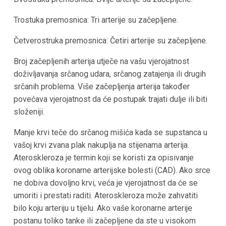
Trostuka premosnica: Tri arterije su začepljene.
Četverostruka premosnica: Četiri arterije su začepljene.
Broj začepljenih arterija utječe na vašu vjerojatnost
doživljavanja srčanog udara, srčanog zatajenja ili drugih
srčanih problema. Više začepljenja arterija također
povećava vjerojatnost da će postupak trajati dulje ili biti
složeniji.
Manje krvi teče do srčanog mišića kada se supstanca u
vašoj krvi zvana plak nakuplja na stijenama arterija.
Ateroskleroza je termin koji se koristi za opisivanje
ovog oblika koronarne arterijske bolesti (CAD). Ako srce
ne dobiva dovoljno krvi, veća je vjerojatnost da će se
umoriti i prestati raditi. Ateroskleroza može zahvatiti
bilo koju arteriju u tijelu. Ako vaše koronarne arterije
postanu toliko tanke ili začepljene da ste u visokom