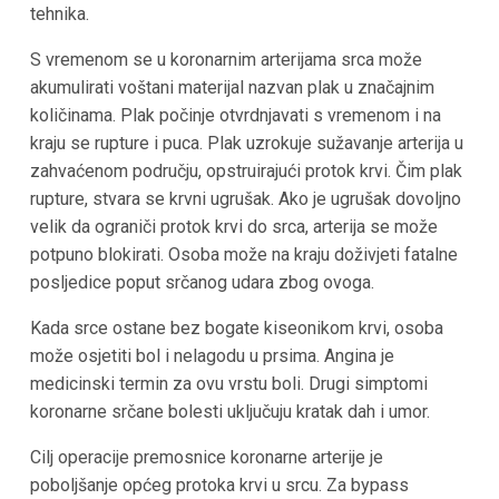
tehnika.
S vremenom se u koronarnim arterijama srca može
akumulirati voštani materijal nazvan plak u značajnim
količinama. Plak počinje otvrdnjavati s vremenom i na
kraju se rupture i puca. Plak uzrokuje sužavanje arterija u
zahvaćenom području, opstruirajući protok krvi. Čim plak
rupture, stvara se krvni ugrušak. Ako je ugrušak dovoljno
velik da ograniči protok krvi do srca, arterija se može
potpuno blokirati. Osoba može na kraju doživjeti fatalne
posljedice poput srčanog udara zbog ovoga.
Kada srce ostane bez bogate kiseonikom krvi, osoba
može osjetiti bol i nelagodu u prsima. Angina je
medicinski termin za ovu vrstu boli. Drugi simptomi
koronarne srčane bolesti uključuju kratak dah i umor.
Cilj operacije premosnice koronarne arterije je
poboljšanje općeg protoka krvi u srcu. Za bypass