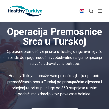
S
k
i
p
Operacija Premosnice
t
o
Srca u Turskoj
c
o
Operacija premošćivanja srca u Turskoj osigurava najviše
n
standarde njege, nudeći sveobuhvatno i sigurno rješenje
t
za vaše zdravstvene potrebe.
e
n
Healthy Türkiye pomaže vam pronaći najbolju operaciju
t
premošćivanja srca u Turskoj po pristupačnim cijenama i
primjenjuje pristup usluge od 360 stupnjeva u svim
područjima zdravlja kroz povezane bolnice.