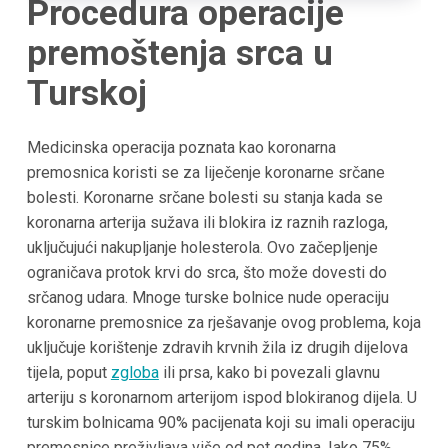
Procedura operacije
premoštenja srca u
Turskoj
Medicinska operacija poznata kao koronarna
premosnica koristi se za liječenje koronarne srčane
bolesti. Koronarne srčane bolesti su stanja kada se
koronarna arterija sužava ili blokira iz raznih razloga,
uključujući nakupljanje holesterola. Ovo začepljenje
ograničava protok krvi do srca, što može dovesti do
srčanog udara. Mnoge turske bolnice nude operaciju
koronarne premosnice za rješavanje ovog problema, koja
uključuje korištenje zdravih krvnih žila iz drugih dijelova
tijela, poput
zgloba
ili prsa, kako bi povezali glavnu
arteriju s koronarnom arterijom ispod blokiranog dijela. U
turskim bolnicama 90% pacijenata koji su imali operaciju
premosnice preživljava više od pet godina. Iako 75%