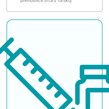
premosnice srca u Turskoj