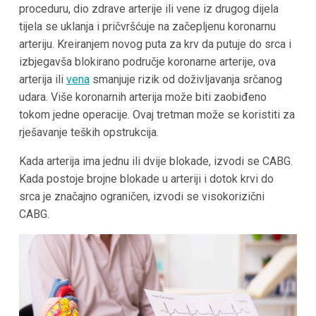
proceduru, dio zdrave arterije ili vene iz drugog dijela
tijela se uklanja i pričvršćuje na začepljenu koronarnu
arteriju. Kreiranjem novog puta za krv da putuje do srca i
izbjegavša blokirano područje koronarne arterije, ova
arterija ili
vena
smanjuje rizik od doživljavanja srčanog
udara. Više koronarnih arterija može biti zaobiđeno
tokom jedne operacije. Ovaj tretman može se koristiti za
rješavanje teških opstrukcija.
Kada arterija ima jednu ili dvije blokade, izvodi se CABG.
Kada postoje brojne blokade u arteriji i dotok krvi do
srca je značajno ograničen, izvodi se visokorizični
CABG.