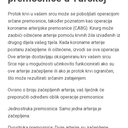
Protok krvi u vašem srcu može se poboljšati operacijom
srčane premosnice, također poznatom kao operacija
koronarne arterijske premosnice (CABG). Kirurg može
zaobići oštećene arterije pomoću krvnih žila izvađenih iz
drugog dijela vašeg tijela. Kada koronarne arterije
postanu začepljene ili oštećene, izvodi se ova operacija.
Ove arterije dostavljaju oksigeniranu krv vašem srcu.
Srce nije u mogućnosti učinkovito funkcionirati ako su
ove arterije začepljene ili ako je protok krvi ograničen,
što može rezultirati srčanim zatajenjem.
Ovisno o broju začepljenih arterija, vaš liječnik će
preporučiti određeni oblik operacije premosnice.
Jednostruka premosnica: Samo jedna arterija je
začepljena.
Dvostruka premosnica: Dvije arterije su začepljene.