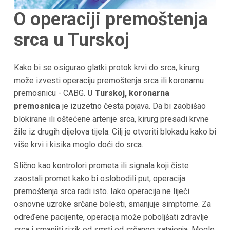
O operaciji premoštenja
srca u
Turskoj
Kako bi se osigurao glatki protok krvi do srca, kirurg
može izvesti operaciju premoštenja srca ili koronarnu
premosnicu - CABG.
U Turskoj, koronarna
premosnica
je izuzetno česta pojava. Da bi zaobišao
blokirane ili oštećene arterije srca, kirurg presadi krvne
žile iz drugih dijelova tijela. Cilj je otvoriti blokadu kako bi
više krvi i kisika moglo doći do srca.
Slično kao kontrolori prometa ili signala koji čiste
zaostali promet kako bi oslobodili put, operacija
premoštenja srca radi isto. Iako operacija ne liječi
osnovne uzroke srčane bolesti, smanjuje simptome. Za
određene pacijente, operacija može poboljšati zdravlje
srca i smanjiti rizik od smrti od srčanog zatajenja. Moglo