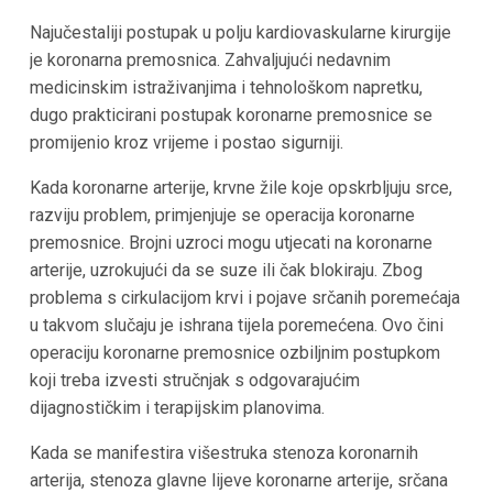
Najučestaliji postupak u polju kardiovaskularne kirurgije
je koronarna premosnica. Zahvaljujući nedavnim
medicinskim istraživanjima i tehnološkom napretku,
dugo prakticirani postupak koronarne premosnice se
promijenio kroz vrijeme i postao sigurniji.
Kada koronarne arterije, krvne žile koje opskrbljuju srce,
razviju problem, primjenjuje se operacija koronarne
premosnice. Brojni uzroci mogu utjecati na koronarne
arterije, uzrokujući da se suze ili čak blokiraju. Zbog
problema s cirkulacijom krvi i pojave srčanih poremećaja
u takvom slučaju je ishrana tijela poremećena. Ovo čini
operaciju koronarne premosnice ozbiljnim postupkom
koji treba izvesti stručnjak s odgovarajućim
dijagnostičkim i terapijskim planovima.
Kada se manifestira višestruka stenoza koronarnih
arterija, stenoza glavne lijeve koronarne arterije, srčana