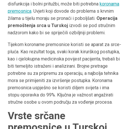
disfunkcija i bolni pritužbi, može biti potrebna
koronarna
premosnica
. Uvjeti koji dovode do problema s krvnim
žilama u tijelu moraju se pronaći i poboljšati.
Operacija
premoštenja srca u Turskoj
izvodi se pod stručnim
nadzorom kako bi se spriječili ozbiljniji problemi.
Tijekom koronarne premosnice koristi se aparat za srce-
pluća. Kao rezultat toga, svaki korak kirurškog postupka,
kao i cjelokupna medicinska povijest pacijenta, trebali bi
biti temeljito istraženi i analizirani. Brojne pretrage
potrebne su za pripremu za operaciju, a najbolja tehnika
mora se primijeniti za izvršenje postupka. Koronarna
premosnica uspješno se koristi diljem svijeta i ima
stopu oporavka do 99%. Ključna je važnost angažirati
stručne osobe u ovom području za vođenje procesa.
Vrste srčane
premosnice u
Turskoj