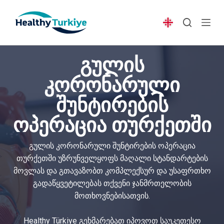
S
k
i
p
გულის
t
o
კორონარული
c
შუნტირების
o
n
ოპერაცია თურქეთში
t
e
გულის კორონარული შუნტირების ოპერაცია
n
თურქეთში უზრუნველყოფს მაღალი სტანდარტების
t
მოვლას და გთავაზობთ კომპლექსურ და უსაფრთხო
გადაწყვეტილებას თქვენი ჯანმრთელობის
მოთხოვნებისათვის.
Healthy Türkiye გეხმარებათ იპოვოთ საუკეთესო