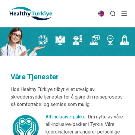
S
k
i
p
t
o
c
o
n
t
Våre Tjenester
e
Hos Healthy Türkiye tilbyr vi et utvalg av
n
skreddersydde tjenester for å gjøre din reiseprosess
t
så komfortabel og sømløs som mulig:
All Inclusive-pakke:
Dra nytte av våre
all-inclusive-pakker i Tyrkia. Våre
koordinatorer arrangerer personlige