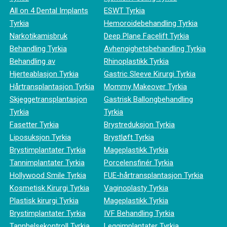
All on 4 Dental Implants
ESWT Tyrkia
Tyrkia
Hemoroidebehandling Tyrkia
Narkotikamisbruk
Deep Plane Facelift Tyrkia
Behandling Tyrkia
Avhengighetsbehandling Tyrkia
Behandling av
Rhinoplastikk Tyrkia
Hjerteablasjon Tyrkia
Gastric Sleeve Kirurgi Tyrkia
Hårtransplantasjon Tyrkia
Mommy Makeover Tyrkia
Skjeggetransplantasjon
Gastrisk Ballongbehandling
Tyrkia
Tyrkia
Fasetter Tyrkia
Brystreduksjon Tyrkia
Liposuksjon Tyrkia
Brystløft Tyrkia
Brystimplantater Tyrkia
Mageplastikk Tyrkia
Tannimplantater Tyrkia
Porcelensfinér Tyrkia
Hollywood Smile Tyrkia
FUE-hårtransplantasjon Tyrkia
Kosmetisk Kirurgi Tyrkia
Vaginoplasty Tyrkia
Plastisk kirurgi Tyrkia
Mageplastikk Tyrkia
Brystimplantater Tyrkia
IVF Behandling Tyrkia
Tannhelsekontroll Tyrkia
Leggimplantater Tyrkia