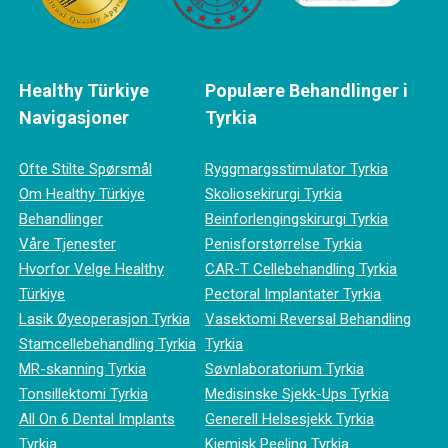
Healthy Türkiye
Populære Behandlinger i
Navigasjoner
Tyrkia
Ofte Stilte Spørsmål
Ryggmargsstimulator Tyrkia
Om Healthy Türkiye
Skoliosekirurgi Tyrkia
Behandlinger
Beinforlengingskirurgi Tyrkia
Våre Tjenester
Penisforstørrelse Tyrkia
Hvorfor Velge Healthy
CAR-T Cellebehandling Tyrkia
Türkiye
Pectoral Implantater Tyrkia
Lasik Øyeoperasjon Tyrkia
Vasektomi Reversal Behandling
Stamcellebehandling Tyrkia
Tyrkia
MR-skanning Tyrkia
Søvnlaboratorium Tyrkia
Tonsillektomi Tyrkia
Medisinske Sjekk-Ups Tyrkia
All On 6 Dental Implants
Generell Helsesjekk Tyrkia
Tyrkia
Kjemisk Peeling Tyrkia