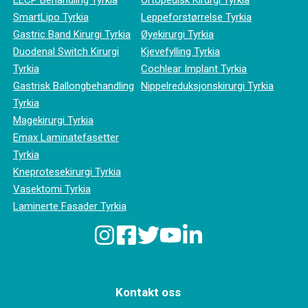
EECP Behandling Tyrkia
Ortopedisk Kirurgi Tyrkia
SmartLipo Tyrkia
Leppeforstørrelse Tyrkia
Gastric Band Kirurgi Tyrkia
Øyekirurgi Tyrkia
Duodenal Switch Kirurgi
Kjevefylling Tyrkia
Tyrkia
Cochlear Implant Tyrkia
Gastrisk Ballongbehandling
Nippelreduksjonskirurgi Tyrkia
Tyrkia
Magekirurgi Tyrkia
Emax Laminatefasetter
Tyrkia
Kneprotesekirurgi Tyrkia
Vasektomi Tyrkia
Laminerte Fasader Tyrkia
Kontakt oss