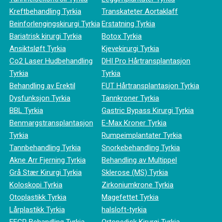
Kreftbehandling Tyrkia
Transkateter Aortaklaff
Beinforlengingskirurgi Tyrkia
Erstatning Tyrkia
Bariatrisk kirurgi Tyrkia
Botox Tyrkia
Ansiktsløft Tyrkia
Kjevekirurgi Tyrkia
Co2 Laser Hudbehandling
DHI Pro Hårtransplantasjon
Tyrkia
Tyrkia
Behandling av Erektil
FUT Hårtransplantasjon Tyrkia
Dysfunksjon Tyrkia
Tannkroner Tyrkia
BBL Tyrkia
Gastric Bypass Kirurgi Tyrkia
Benmargstransplantasjon
E-Max Kroner Tyrkia
Tyrkia
Rumpeimplantater Tyrkia
Tannbehandling Tyrkia
Snorkebehandling Tyrkia
Akne Arr Fjerning Tyrkia
Behandling av Multippel
Grå Stær Kirurgi Tyrkia
Sklerose (MS) Tyrkia
Koloskopi Tyrkia
Zirkoniumkrone Tyrkia
Otoplastikk Tyrkia
Magefettet Tyrkia
Lårplastikk Tyrkia
halsloft-tyrkia