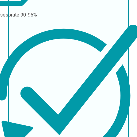
sessrate
90-95%