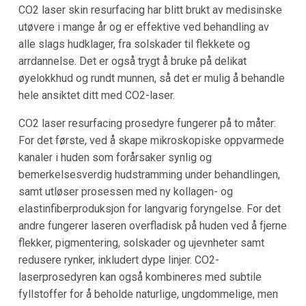
CO2 laser skin resurfacing har blitt brukt av medisinske
utøvere i mange år og er effektive ved behandling av
alle slags hudklager, fra solskader til flekkete og
arrdannelse. Det er også trygt å bruke på delikat
øyelokkhud og rundt munnen, så det er mulig å behandle
hele ansiktet ditt med CO2-laser.
CO2 laser resurfacing prosedyre fungerer på to måter:
For det første, ved å skape mikroskopiske oppvarmede
kanaler i huden som forårsaker synlig og
bemerkelsesverdig hudstramming under behandlingen,
samt utløser prosessen med ny kollagen- og
elastinfiberproduksjon for langvarig foryngelse. For det
andre fungerer laseren overfladisk på huden ved å fjerne
flekker, pigmentering, solskader og ujevnheter samt
redusere rynker, inkludert dype linjer. CO2-
laserprosedyren kan også kombineres med subtile
fyllstoffer for å beholde naturlige, ungdommelige, men