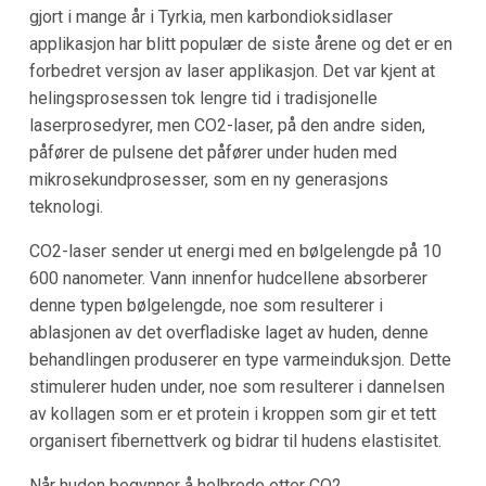
gjort i mange år i Tyrkia, men karbondioksidlaser
applikasjon har blitt populær de siste årene og det er en
forbedret versjon av laser applikasjon. Det var kjent at
helingsprosessen tok lengre tid i tradisjonelle
laserprosedyrer, men CO2-laser, på den andre siden,
påfører de pulsene det påfører under huden med
mikrosekundprosesser, som en ny generasjons
teknologi.
CO2-laser sender ut energi med en bølgelengde på 10
600 nanometer. Vann innenfor hudcellene absorberer
denne typen bølgelengde, noe som resulterer i
ablasjonen av det overfladiske laget av huden, denne
behandlingen produserer en type varmeinduksjon. Dette
stimulerer huden under, noe som resulterer i dannelsen
av kollagen som er et protein i kroppen som gir et tett
organisert fibernettverk og bidrar til hudens elastisitet.
Når huden begynner å helbrede etter CO2