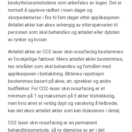
beskyttelsesmetodene som anbefales av legen. Det er
normalt å oppleve rødhet i noen dager og
skorpedannelse i fire til fem dager etter applikasjonen.
Antallet økter kan økes avhengig av etterspørselen til
personen som skal behandles og antallet eller dybden
av rynker og kviser.
Antallet økter av CO2 laser skin resurfacing bestemmes
av forskjellige faktorer. Mens antallet økter bestemmes,
tas området som skal behandles og formålet med
applikasjonen i betraktning. Øktenes repetisjon
bestemmes basert på akne, arr, sprekker og andre
hudflekker. For CO2-laser skin resurfacing er et
minimum på 1 og maksimum på 5 økter tilstrekkelig,
men hvis arret er veldig dypt og vanskelig å helbrede,
kan det økes antallet økter som kan diskuteres i detalj.
CO2 laser skin resurfacing er en permanent
behandlingsmetode, så ny dannelse av arr i det