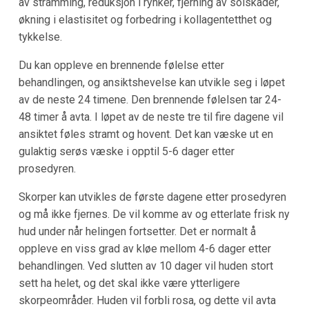
av stramming, reduksjon i rynker, fjerning av solskader,
økning i elastisitet og forbedring i kollagentetthet og
tykkelse.
Du kan oppleve en brennende følelse etter
behandlingen, og ansiktshevelse kan utvikle seg i løpet
av de neste 24 timene. Den brennende følelsen tar 24-
48 timer å avta. I løpet av de neste tre til fire dagene vil
ansiktet føles stramt og hovent. Det kan væske ut en
gulaktig serøs væske i opptil 5-6 dager etter
prosedyren.
Skorper kan utvikles de første dagene etter prosedyren
og må ikke fjernes. De vil komme av og etterlate frisk ny
hud under når helingen fortsetter. Det er normalt å
oppleve en viss grad av kløe mellom 4-6 dager etter
behandlingen. Ved slutten av 10 dager vil huden stort
sett ha helet, og det skal ikke være ytterligere
skorpeområder. Huden vil forbli rosa, og dette vil avta