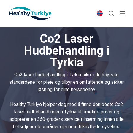
S
k
i
p
Co2 Laser
t
o
Hudbehandling i
c
Tyrkia
o
n
t
Co2 laser hudbehandling i Tyrkia sikrer de høyeste
e
standardene for pleie og tilbyr en omfattende og sikker
n
løsning for dine helsebehov.
t
Healthy Türkiye hjelper deg med å finne den beste Co2
laser hudbehandlingen i Tyrkia til rimelige priser og
adopterer en 360-graders service tilnærming innen alle
helsetjenesteområder gjennom tilknyttede sykehus.