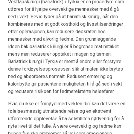
Vekttapskirurgi (bariatrisk) i Tyrkia er en prosedyre som
utføres for å hjelpe overvektige mennesker med å gå
ned i vekt. Bevis tyder på at bariatrisk kirurgi, når den
kombineres med et godt kosthold og livsstilsendringer
etter operasjonen, kan redusere dødsraten hos
mennesker med alvorlig fedme. Den grunnleggende
ideen bak bariatrisk kirurgi er å begrense matinntaket
mens man reduserer opptaket i magen og tarmen.
Bariatrisk kirurgi i Tyrkia er ment å endre eller forstyrre
denne fordøyelsesprosessen slik at maten ikke brytes
ned og absorberes normalt. Redusert ernæring og
kaloribytte gir pasientene muligheten til å gå ned i vekt
og redusere risikoen for fedmerelaterte helsefarer.
Hvis du ikke er fornøyd med vekten din, kan det være en
følelsesmessig utmattende reise og en ekstremt
utfordrende opplevelse å ha selvtilliten nødvendig for å
nyte livet til det fulle. Å være overvektig og fedme kan
bringe fysiske problemer så vel som emosjonelle