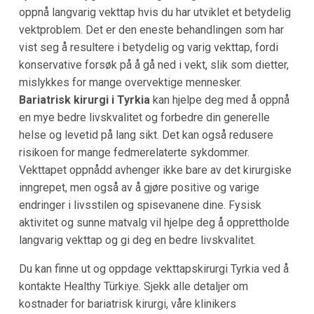
oppnå langvarig vekttap hvis du har utviklet et betydelig
vektproblem. Det er den eneste behandlingen som har
vist seg å resultere i betydelig og varig vekttap, fordi
konservative forsøk på å gå ned i vekt, slik som dietter,
mislykkes for mange overvektige mennesker.
Bariatrisk kirurgi i Tyrkia
kan hjelpe deg med å oppnå
en mye bedre livskvalitet og forbedre din generelle
helse og levetid på lang sikt. Det kan også redusere
risikoen for mange fedmerelaterte sykdommer.
Vekttapet oppnådd avhenger ikke bare av det kirurgiske
inngrepet, men også av å gjøre positive og varige
endringer i livsstilen og spisevanene dine. Fysisk
aktivitet og sunne matvalg vil hjelpe deg å opprettholde
langvarig vekttap og gi deg en bedre livskvalitet.
Du kan finne ut og oppdage vekttapskirurgi Tyrkia ved å
kontakte Healthy Türkiye. Sjekk alle detaljer om
kostnader for bariatrisk kirurgi, våre klinikers