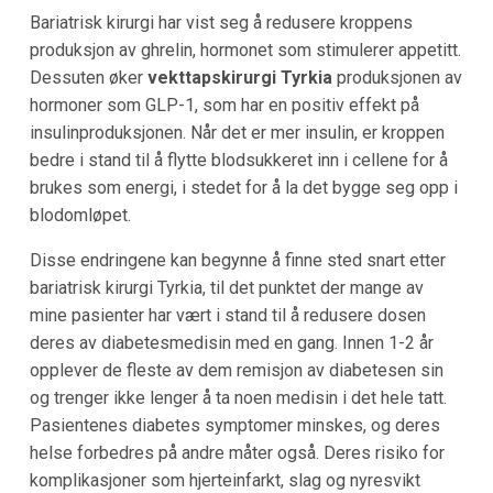
Bariatrisk kirurgi har vist seg å redusere kroppens
produksjon av ghrelin, hormonet som stimulerer appetitt.
Dessuten øker
vekttapskirurgi Tyrkia
produksjonen av
hormoner som GLP-1, som har en positiv effekt på
insulinproduksjonen. Når det er mer insulin, er kroppen
bedre i stand til å flytte blodsukkeret inn i cellene for å
brukes som energi, i stedet for å la det bygge seg opp i
blodomløpet.
Disse endringene kan begynne å finne sted snart etter
bariatrisk kirurgi Tyrkia, til det punktet der mange av
mine pasienter har vært i stand til å redusere dosen
deres av diabetesmedisin med en gang. Innen 1-2 år
opplever de fleste av dem remisjon av diabetesen sin
og trenger ikke lenger å ta noen medisin i det hele tatt.
Pasientenes diabetes symptomer minskes, og deres
helse forbedres på andre måter også. Deres risiko for
komplikasjoner som hjerteinfarkt, slag og nyresvikt