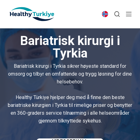
S
k
i
p
Bariatrisk kirurgi i
t
o
Tyrkia
c
o
Bariatrisk kirurgi i Tyrkia sikrer høyeste standard for
n
omsorg og tilbyr en omfattende og trygg løsning for dine
t
helsebehov.
e
n
Healthy Türkiye hjelper deg med å finne den beste
t
bariatriske kirurgien i Tyrkia til rimelige priser og benytter
en 360-graders service tilnærming i alle helseområder
gjennom tilknyttede sykehus.