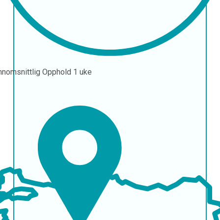
nnomsnittlig Opphold
1 uke