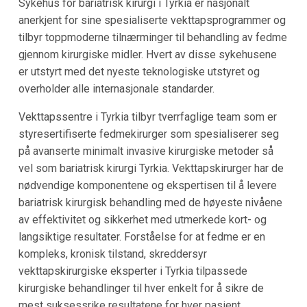
Sykehus for bariatrisk kirurgi i Tyrkia er nasjonalt
anerkjent for sine spesialiserte vekttapsprogrammer og
tilbyr toppmoderne tilnærminger til behandling av fedme
gjennom kirurgiske midler. Hvert av disse sykehusene
er utstyrt med det nyeste teknologiske utstyret og
overholder alle internasjonale standarder.
Vekttapssentre i Tyrkia tilbyr tverrfaglige team som er
styresertifiserte fedmekirurger som spesialiserer seg
på avanserte minimalt invasive kirurgiske metoder så
vel som bariatrisk kirurgi Tyrkia. Vekttapskirurger har de
nødvendige komponentene og ekspertisen til å levere
bariatrisk kirurgisk behandling med de høyeste nivåene
av effektivitet og sikkerhet med utmerkede kort- og
langsiktige resultater. Forståelse for at fedme er en
kompleks, kronisk tilstand, skreddersyr
vekttapskirurgiske eksperter i Tyrkia tilpassede
kirurgiske behandlinger til hver enkelt for å sikre de
mest suksessrike resultatene for hver pasient.