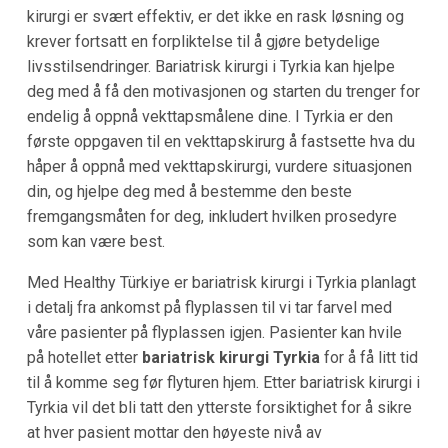
kirurgi er svært effektiv, er det ikke en rask løsning og
krever fortsatt en forpliktelse til å gjøre betydelige
livsstilsendringer. Bariatrisk kirurgi i Tyrkia kan hjelpe
deg med å få den motivasjonen og starten du trenger for
endelig å oppnå vekttapsmålene dine. I Tyrkia er den
første oppgaven til en vekttapskirurg å fastsette hva du
håper å oppnå med vekttapskirurgi, vurdere situasjonen
din, og hjelpe deg med å bestemme den beste
fremgangsmåten for deg, inkludert hvilken prosedyre
som kan være best.
Med Healthy Türkiye er bariatrisk kirurgi i Tyrkia planlagt
i detalj fra ankomst på flyplassen til vi tar farvel med
våre pasienter på flyplassen igjen. Pasienter kan hvile
på hotellet etter
bariatrisk kirurgi Tyrkia
for å få litt tid
til å komme seg før flyturen hjem. Etter bariatrisk kirurgi i
Tyrkia vil det bli tatt den ytterste forsiktighet for å sikre
at hver pasient mottar den høyeste nivå av