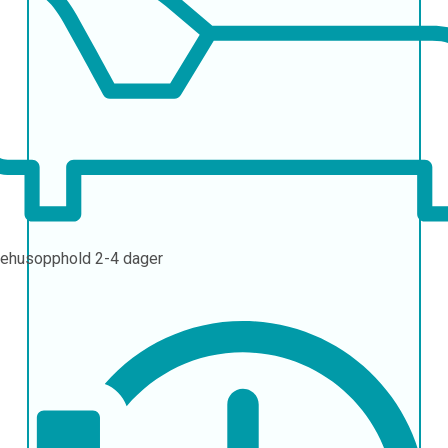
ehusopphold
2-4 dager