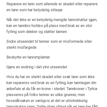
Reparere en tann som allerede er skadet eller reparere
en tann som har betydelig slitasje
Når det ikke er en betydelig mengde tannstruktur igjen,
kan en tannbro holdes på plass med bruk av en stor
fylling som dekker og støtter tannen.
Endre utseendet til tenner som er misformede eller
sterkt misfargede
Beskytte en tannimplantat
Gjøre en endring i det ytre utseendet
Hvis du har en sterkt skadet eller svak tann som ikke
kan repareres ved bruk av en fylling, kan tannlegen din
anbefale at du får en krone i stedet. Tannkroner i Tyrkia
plasseres på folks tenner av ulike grunner, men
hovedårsaken er vanligvis at det er utilstrekkelig
tannstruktur igjen. Dette skjer oftest når en tann har fått