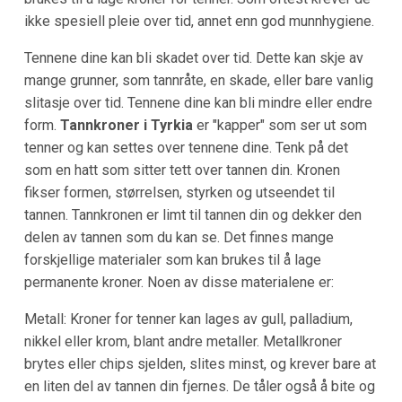
ikke spesiell pleie over tid, annet enn god munnhygiene.
Tennene dine kan bli skadet over tid. Dette kan skje av
mange grunner, som tannråte, en skade, eller bare vanlig
slitasje over tid. Tennene dine kan bli mindre eller endre
form.
Tannkroner i Tyrkia
er "kapper" som ser ut som
tenner og kan settes over tennene dine. Tenk på det
som en hatt som sitter tett over tannen din. Kronen
fikser formen, størrelsen, styrken og utseendet til
tannen. Tannkronen er limt til tannen din og dekker den
delen av tannen som du kan se. Det finnes mange
forskjellige materialer som kan brukes til å lage
permanente kroner. Noen av disse materialene er:
Metall: Kroner for tenner kan lages av gull, palladium,
nikkel eller krom, blant andre metaller. Metallkroner
brytes eller chips sjelden, slites minst, og krever bare at
en liten del av tannen din fjernes. De tåler også å bite og