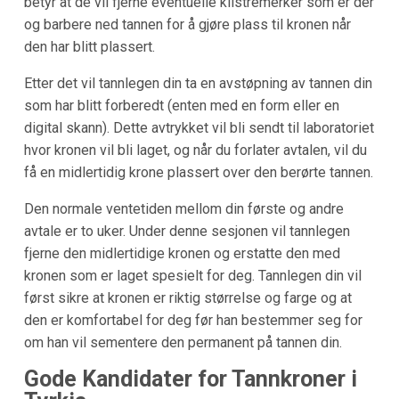
betyr at de vil fjerne eventuelle klistremerker som er der
og barbere ned tannen for å gjøre plass til kronen når
den har blitt plassert.
Etter det vil tannlegen din ta en avstøpning av tannen din
som har blitt forberedt (enten med en form eller en
digital skann). Dette avtrykket vil bli sendt til laboratoriet
hvor kronen vil bli laget, og når du forlater avtalen, vil du
få en midlertidig krone plassert over den berørte tannen.
Den normale ventetiden mellom din første og andre
avtale er to uker. Under denne sesjonen vil tannlegen
fjerne den midlertidige kronen og erstatte den med
kronen som er laget spesielt for deg. Tannlegen din vil
først sikre at kronen er riktig størrelse og farge og at
den er komfortabel for deg før han bestemmer seg for
om han vil sementere den permanent på tannen din.
Gode Kandidater for Tannkroner i