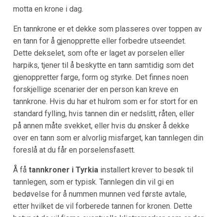
motta en krone i dag.
En tannkrone er et dekke som plasseres over toppen av
en tann for å gjenopprette eller forbedre utseendet.
Dette dekselet, som ofte er laget av porselen eller
harpiks, tjener til å beskytte en tann samtidig som det
gjenoppretter farge, form og styrke. Det finnes noen
forskjellige scenarier der en person kan kreve en
tannkrone. Hvis du har et hulrom som er for stort for en
standard fylling, hvis tannen din er nedslitt, råten, eller
på annen måte svekket, eller hvis du ønsker å dekke
over en tann som er alvorlig misfarget, kan tannlegen din
foreslå at du får en porselensfasett.
Å få
tannkroner i Tyrkia
installert krever to besøk til
tannlegen, som er typisk. Tannlegen din vil gi en
bedøvelse for å nummen munnen ved første avtale,
etter hvilket de vil forberede tannen for kronen. Dette