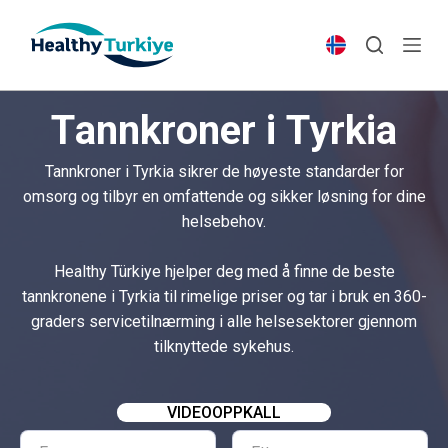
S
k
i
p
Tannkroner i Tyrkia
t
o
Tannkroner i Tyrkia sikrer de høyeste standarder for
c
omsorg og tilbyr en omfattende og sikker løsning for dine
o
helsebehov.
n
t
Healthy Türkiye hjelper deg med å finne de beste
e
tannkronene i Tyrkia til rimelige priser og tar i bruk en 360-
n
graders servicetilnærming i alle helsesektorer gjennom
t
tilknyttede sykehus.
VIDEOOPPKALL