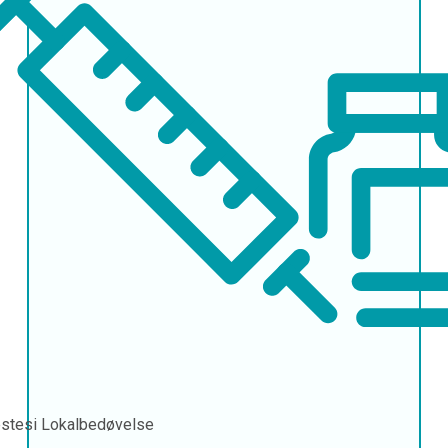
stesi
Lokalbedøvelse