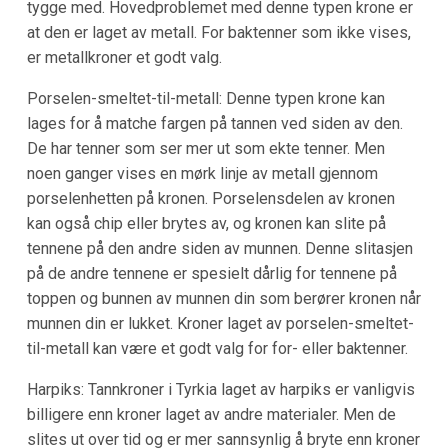
tygge med. Hovedproblemet med denne typen krone er
at den er laget av metall. For baktenner som ikke vises,
er metallkroner et godt valg.
Porselen-smeltet-til-metall: Denne typen krone kan
lages for å matche fargen på tannen ved siden av den.
De har tenner som ser mer ut som ekte tenner. Men
noen ganger vises en mørk linje av metall gjennom
porselenhetten på kronen. Porselensdelen av kronen
kan også chip eller brytes av, og kronen kan slite på
tennene på den andre siden av munnen. Denne slitasjen
på de andre tennene er spesielt dårlig for tennene på
toppen og bunnen av munnen din som berører kronen når
munnen din er lukket. Kroner laget av porselen-smeltet-
til-metall kan være et godt valg for for- eller baktenner.
Harpiks: Tannkroner i Tyrkia laget av harpiks er vanligvis
billigere enn kroner laget av andre materialer. Men de
slites ut over tid og er mer sannsynlig å bryte enn kroner