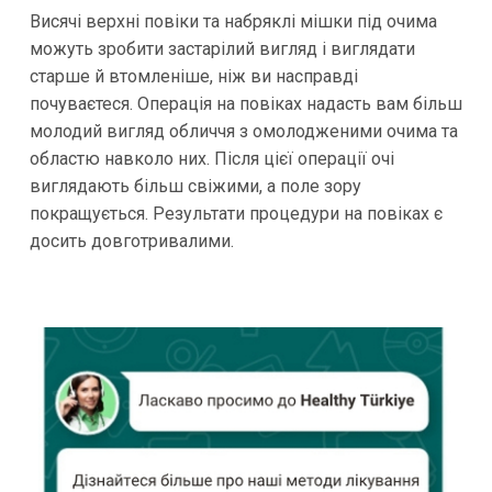
Висячі верхні повіки та набряклі мішки під очима
можуть зробити застарілий вигляд і виглядати
старше й втомленіше, ніж ви насправді
почуваєтеся. Операція на повіках надасть вам більш
молодий вигляд обличчя з омолодженими очима та
областю навколо них. Після цієї операції очі
виглядають більш свіжими, а поле зору
покращується. Результати процедури на повіках є
досить довготривалими.