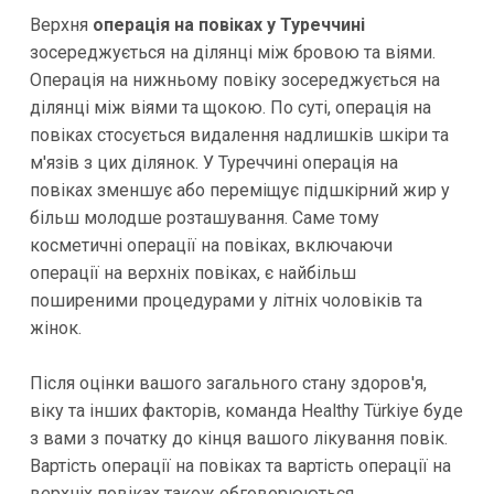
Верхня
операція на повіках у Туреччині
зосереджується на ділянці між бровою та віями.
Операція на нижньому повіку зосереджується на
ділянці між віями та щокою. По суті, операція на
повіках стосується видалення надлишків шкіри та
м'язів з цих ділянок. У Туреччині операція на
повіках зменшує або переміщує підшкірний жир у
більш молодше розташування. Саме тому
косметичні операції на повіках, включаючи
операції на верхніх повіках, є найбільш
поширеними процедурами у літніх чоловіків та
жінок.
Після оцінки вашого загального стану здоров'я,
віку та інших факторів, команда Healthy Türkiye буде
з вами з початку до кінця вашого лікування повік.
Вартість операції на повіках та вартість операції на
верхніх повіках також обговорюються,