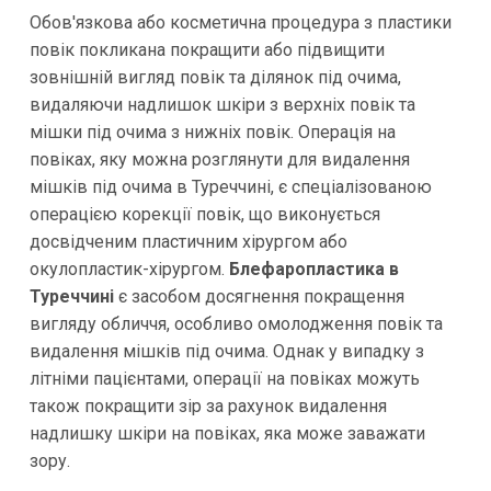
Обов'язкова або косметична процедура з пластики
повік покликана покращити або підвищити
зовнішній вигляд повік та ділянок під очима,
видаляючи надлишок шкіри з верхніх повік та
мішки під очима з нижніх повік. Операція на
повіках, яку можна розглянути для видалення
мішків під очима в Туреччині, є спеціалізованою
операцією корекції повік, що виконується
досвідченим пластичним хірургом або
окулопластик-хірургом.
Блефаропластика в
Туреччині
є засобом досягнення покращення
вигляду обличчя, особливо омолодження повік та
видалення мішків під очима. Однак у випадку з
літніми пацієнтами, операції на повіках можуть
також покращити зір за рахунок видалення
надлишку шкіри на повіках, яка може заважати
зору.