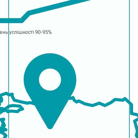
ень успішності
90-95%