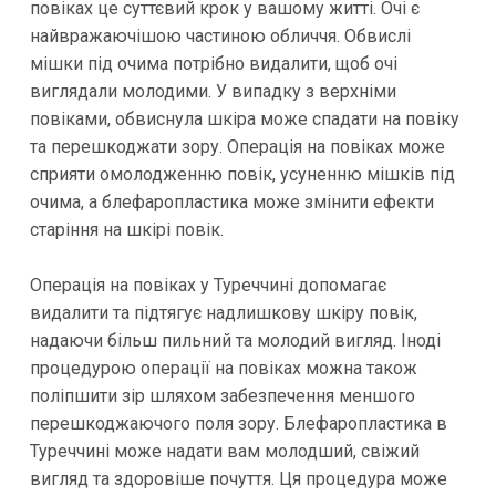
повіках це суттєвий крок у вашому житті. Очі є
найвражаючішою частиною обличчя. Обвислі
мішки під очима потрібно видалити, щоб очі
виглядали молодими. У випадку з верхніми
повіками, обвиснула шкіра може спадати на повіку
та перешкоджати зору. Операція на повіках може
сприяти омолодженню повік, усуненню мішків під
очима, а блефаропластика може змінити ефекти
старіння на шкірі повік.
Операція на повіках у Туреччині допомагає
видалити та підтягує надлишкову шкіру повік,
надаючи більш пильний та молодий вигляд. Іноді
процедурою операції на повіках можна також
поліпшити зір шляхом забезпечення меншого
перешкоджаючого поля зору. Блефаропластика в
Туреччині може надати вам молодший, свіжий
вигляд та здоровіше почуття. Ця процедура може