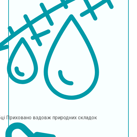
бці
Приховано вздовж природних складок