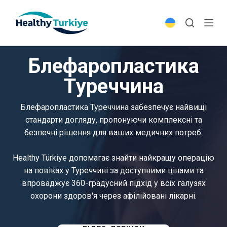
S
k
i
p
Блефаропластика
t
o
Туреччина
c
o
Блефаропластика Туреччина забезпечує найвищі
n
стандарти догляду, пропонуючи комплексні та
t
безпечні рішення для ваших медичних потреб.
e
n
Healthy Türkiye допомагає знайти найкращу операцію
t
на повіках у Туреччині за доступними цінами та
впроваджує 360-градусний підхід у всіх галузях
охорони здоров'я через афілійовані лікарні.