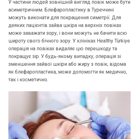
У частини людей зовнішній вигляд повік може бути
асиметричним. Блефаропластику в Туреччині
можуть виконати для покращення симетрії. Для
деяких пацієнтів зайва шкіра на верхніх повіках
може заважати зору, і вони можуть не бачити всю
широту свого бічного зору. У клініках Healthy Türkiye
операція на повіках видаляє цю перешкоду та
покращує зір. У будь-якому випадку, операція зі
зменшення зайвої шкіри або жиру з повік, відома
як блефаропластика, може допомогти як медично,
так і косметично.