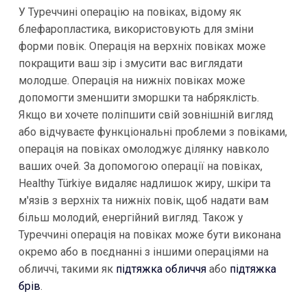
У Туреччині операцію на повіках, відому як
блефаропластика, використовують для зміни
форми повік. Операція на верхніх повіках може
покращити ваш зір і змусити вас виглядати
молодше. Операція на нижніх повіках може
допомогти зменшити зморшки та набряклість.
Якщо ви хочете поліпшити свій зовнішній вигляд
або відчуваєте функціональні проблеми з повіками,
операція на повіках омолоджує ділянку навколо
ваших очей. За допомогою операції на повіках,
Healthy Türkiye видаляє надлишок жиру, шкіри та
м'язів з верхніх та нижніх повік, щоб надати вам
більш молодий, енергійний вигляд. Також у
Туреччині операція на повіках може бути виконана
окремо або в поєднанні з іншими операціями на
обличчі, такими як
підтяжка обличчя
або
підтяжка
брів
.