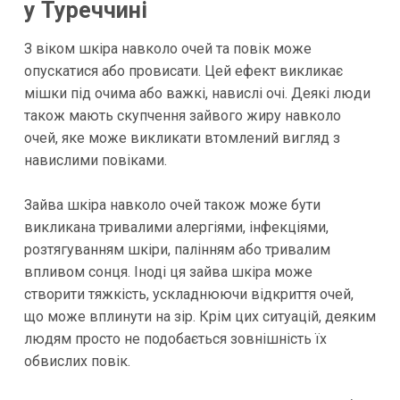
у Туреччині
З віком шкіра навколо очей та повік може
опускатися або провисати. Цей ефект викликає
мішки під очима або важкі, навислі очі. Деякі люди
також мають скупчення зайвого жиру навколо
очей, яке може викликати втомлений вигляд з
навислими повіками.
Зайва шкіра навколо очей також може бути
викликана тривалими алергіями, інфекціями,
розтягуванням шкіри, палінням або тривалим
впливом сонця. Іноді ця зайва шкіра може
створити тяжкість, ускладнюючи відкриття очей,
що може вплинути на зір. Крім цих ситуацій, деяким
людям просто не подобається зовнішність їх
обвислих повік.