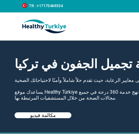
S
TR:
:+‪17175469334‬
k
i
p
t
o
c
o
n
t
تجميل الجفون في تركيا
e
n
t
يساعدك موقع Healthy Türkiye في العثور على أفضل عمليات جراحة الجفون في تركيا بأسعار معقولة ويتبنى نهج خدمة 360 درجة في جميع
مجالات الصحة من خلال المستشفيات المرتبطة بها.
مكالمة فيديو