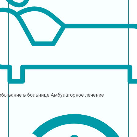
ебывание в больнице
Амбулаторное лечение