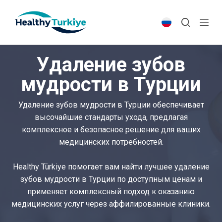
S
k
i
p
Удаление зубов
t
o
мудрости в Турции
c
o
Удаление зубов мудрости в Турции обеспечивает
n
высочайшие стандарты ухода, предлагая
t
комплексное и безопасное решение для ваших
e
медицинских потребностей.
n
t
Healthy Türkiye помогает вам найти лучшее удаление
зубов мудрости в Турции по доступным ценам и
применяет комплексный подход к оказанию
медицинских услуг через аффилированные клиники.