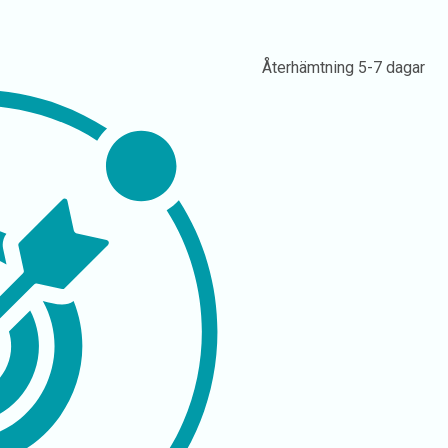
Återhämtning
5-7 dagar