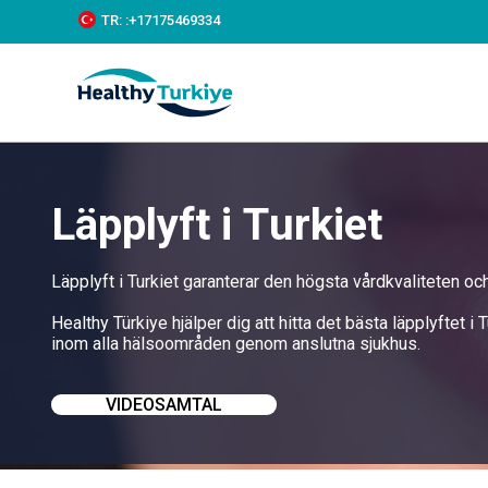
S
TR:
:+‪17175469334‬
k
i
p
t
o
c
o
n
t
Läpplyft i Turkiet
e
n
t
Läpplyft i Turkiet garanterar den högsta vårdkvaliteten o
Healthy Türkiye hjälper dig att hitta det bästa läpplyftet i
inom alla hälsoområden genom anslutna sjukhus.
VIDEOSAMTAL