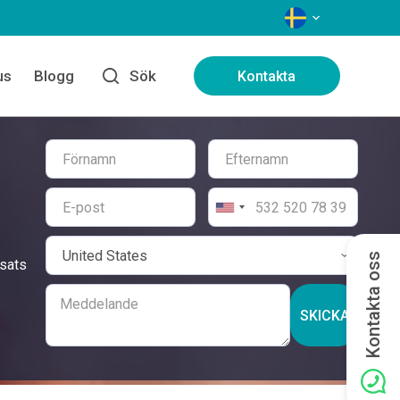
SPRÅK
us
Blogg
Sök
Kontakta
Kontakta oss
nsats
SKICKA