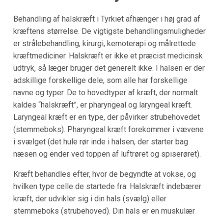
Behandling af halskræft i Tyrkiet afhænger i høj grad af
kræftens størrelse. De vigtigste behandlingsmuligheder
er strålebehandling, kirurgi, kemoterapi og målrettede
kræftmediciner. Halskræft er ikke et præcist medicinsk
udtryk, så læger bruger det generelt ikke. I halsen er der
adskillige forskellige dele, som alle har forskellige
navne og typer. De to hovedtyper af kræft, der normalt
kaldes “halskræft”, er pharyngeal og laryngeal kræft.
Laryngeal kræft er en type, der påvirker strubehovedet
(stemmeboks). Pharyngeal kræft forekommer i vævene
i svælget (det hule rør inde i halsen, der starter bag
næsen og ender ved toppen af luftrøret og spiserøret).
Kræft behandles efter, hvor de begyndte at vokse, og
hvilken type celle de startede fra. Halskræft indebærer
kræft, der udvikler sig i din hals (svælg) eller
stemmeboks (strubehoved). Din hals er en muskulær