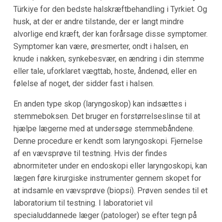
Türkiye for den bedste halskræftbehandling i Tyrkiet. Og
husk, at der er andre tilstande, der er langt mindre
alvorlige end kræft, der kan forårsage disse symptomer.
Symptomer kan være, øresmerter, ondt i halsen, en
knude i nakken, synkebesvær, en ændring i din stemme
eller tale, uforklaret vægttab, hoste, åndenød, eller en
følelse af noget, der sidder fast i halsen.
En anden type skop (laryngoskop) kan indsættes i
stemmeboksen. Det bruger en forstørrelseslinse til at
hjælpe lægerne med at undersøge stemmebåndene.
Denne procedure er kendt som laryngoskopi. Fjernelse
af en vævsprøve til testning. Hvis der findes
abnormiteter under en endoskopi eller laryngoskopi, kan
lægen føre kirurgiske instrumenter gennem skopet for
at indsamle en vævsprøve (biopsi). Prøven sendes til et
laboratorium til testning. I laboratoriet vil
specialuddannede læger (patologer) se efter tegn på