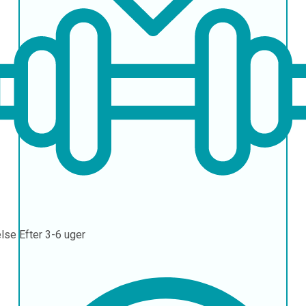
else
Efter 3-6 uger