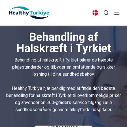
S
k
i
p
Behandling af
t
o
Halskræft i Tyrkiet
c
o
Behandling af halskræft i Tyrkiet sikrer de højeste
n
plejestandarder og tilbyder en omfattende og sikker
t
løsning til dine sundhedsbehov.
e
n
Healthy Türkiye hjælper dig med at finde den bedste
t
behandling for halskræft i Tyrkiet til overkommelige priser
og anvender en 360-graders service tilgang i alle
sundhedsområder gennem tilknyttede hospitaler.