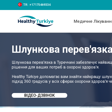
S
TR:
:+‪17175469334‬
k
i
p
Медичне Лікуванн
t
o
c
o
n
Шлункова перев'язка
t
e
n
t
Шлункова перев'язка в Туреччині забезпечує найвищ
рішення для ваших потреб в охороні здоров'я.
Healthy Türkiye допомагає вам знайти найкращу шлун
підхід 360 градусів у всіх сферах охорони здоров'я че
ВІДЕО-ДЗВІНОК