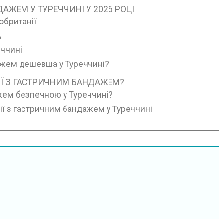
ДАЖЕМ У ТУРЕЧЧИНІ У 2026 РОЦІ
обританії
А
еччині
ажем дешевша у Туреччині?
ІЇ З ГАСТРИЧНИМ БАНДАЖЕМ?
жем безпечною у Туреччині?
ії з гастричним бандажем у Туреччині