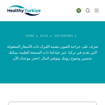
S
k
i
p
t
o
HOME
BLOG
EYE SURGERY
c
o
تعرف على جراحة العيون بتقنية الليزك ذات الأسعار المعقولة
n
التي تقدم في تركيا. عبر عياداتنا ذات السمعة الطيبة، يمكنك
t
تحسين وضوح رؤيتك وتوفير المال. احجز موعدك الآن.
e
n
t