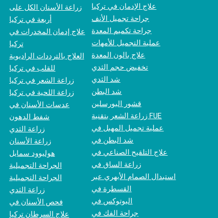
علاج الإدمان في تركيا
زراعة الأسنان الكل على
جراحة تجميل الأنف
أربعة في تركيا
جراحة تكميم المعدة
علاج إدمان المخدرات في
عملية التجميل للأمهات
تركيا
علاج بالون المعدة
العلاج بالترددات الراديوية
تخفيض حجم الثدي
للقلب في تركيا
شد الثدي
زراعة الشعر في تركيا
شد البطن
زراعة اللحية في تركيا
قشور البورسلين
عدسات الأسنان في
زراعة الشعر بتقنية FUE
شفط الدهون
عملية تجميل المهبل في
زراعة الثدي
شد البطن في
زراعة الأسنان
علاج التلقيح الصناعي في
هوليوود سمايل
زراعة الساق في
الجراحة التجميلية
استبدال الصمام الأبهري عبر
الجراحة التجميلية
القسطرة في
زراعة الثدي
البوتوكس في
فحص الأسنان في
جراحة الفك في
علاج السرطان تركيا