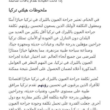
إذا كانت العيادة تقدم باقات شاملة.
ملحوظات هيلثي تركيا
في الختام، تعتبر جراحة العيون بالليزك في تركيا خيارًا آمنًا
ومعقول التكلفة لأولئك الذين يسعون لتحسين رؤيتهم. تكلفة
جراحة العيون بالليزك في تركيا أقل بكثير من العديد من
البلدان دون التنازل عن الجودة أو الأمان. تمتلك تركيا
جراحين مؤهلين بدرجة عالية، وعيادات حديثة ومجهزة جيدًا،
وصناعة سياحة طبية مزدهرة، مما يجعلها خيارًا ممتازًا
للمرضى من جميع أنحاء العالم. عند اختيار عيادة لجراحة
العيون بالليزك في تركيا، من المهم النظر في العوامل
المذكورة أعلاه لضمان الحصول على أفضل نتيجة ممكنة.
تُعتبر تكلفة جراحة العيون بالليزك في تركيا خيارًا اقتصاديًا
للأفراد الذين يرغبون في تحسين
رؤيتهم
. تقدم تركيا مرافق
طبية على مستوى عالمي، وتقنيات حديثة، وجراحين
مؤهلين بدرجة عالية بتكلفة أقل بكثير مقارنة مع دول
أخرى. جعلت القدرة على تحمل تكلفة وجودة جراحة العيون
بالليزك في تركيا وجهة شعبية للسياحة العلاجية. بالإضافة