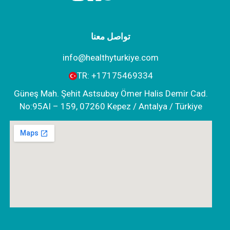
تواصل معنا
info@healthyturkiye.com
TR:
+‪17175469334‬
Güneş Mah. Şehit Astsubay Ömer Halis Demir Cad.
No:95AI – 159, 07260 Kepez / Antalya / Türkiye