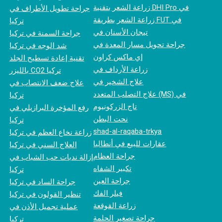
زراعة الشعر بتقنية DHI Pro في
جراحة تطويل الأطراف في
زراعة الشعر بطريقة FUT في
تركيا
تيجان الأسنان في
جراحة السمنة في تركيا
جراحة تحويل مسار المعدة في
شد الوجه في تركيا
إي ماكس كراون
تقنية إعادة تسطيح الجلد
زراعة الأرداف في
بالليزر CO2 تركيا
علاج الشخير في
علاج ضعف الانتصاب في
علاج التصلب المتعدد (MS) في
تركيا
تاج الزركونيوم
رفع المؤخرة البرازيلي في
نحت البطن
تركيا
shad-al-raqaba-trkya
زراعة نخاع العظم في تركيا
عقارات للبيع في أنطاليا
العلاج السني في تركيا
جراحة العظام
إزالة ندبات حب الشباب في
تكبير الشفاه
تركيا
جراحة العين
جراحة الساد في تركيا
فيلر الفك
تنظير القولون في تركيا
زراعة القوقعة
عملية تجميل الأذن في
جراحة تصغير الحلمة
تركيا