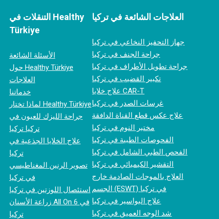
العلاجات الشائعة في تركيا
التنقلات في Healthy
Türkiye
جهاز التحفيز النخاعي في تركيا
جراحة الجنف في تركيا
الأسئلة الشائعة
جراحة تطويل الأطراف في تركيا
حول Healthy Türkiye
تكبير القضيب في تركيا
العلاجات
علاج خلايا CAR-T
خدماتنا
غرسات الصدر في تركيا
لماذا تختار Healthy Türkiye
علاج عكس قطع القناة الدافقة
جراحة الليزك للعيون في
مختبر النوم في تركيا
تركيا تركيا
الفحوصات الطبية في تركيا
علاج الخلايا الجذعية في
الفحص الطبي الشامل في تركيا
تركيا
التقشير الكيميائي في تركيا
تصوير الرنين المغناطيسي
العلاج بالموجات الصادمة خارج
في تركيا
الجسم (ESWT) في تركيا
استئصال اللوزتين في تركيا
علاج البواسير في تركيا
زراعة الأسنان All On 6 في
شد الوجه العميق في تركيا
تركيا