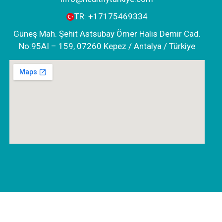
TR:
+‪17175469334‬
Güneş Mah. Şehit Astsubay Ömer Halis Demir Cad.
No:95AI – 159, 07260 Kepez / Antalya / Türkiye