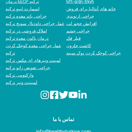
lyft-grdn-trkyh
درمان EECP ترکیه
خانه های آنتالیا برای فروش
اسمارت لیپو ترکیه
جراحی ارتوپدی
جراحی باند معده ترکیه
افزایش حجم لب
عمل جراحی داودنال سویچ ترکیه
جراحی چشم
املاک فروشی در ترکیه
فیلر فک
درمان بالون معده ترکیه
کاشت حلزون
عمل جراحی معده کوچک کردن
جراحی کوچک کردن نوک سینه
ترکیه
لمینت ونیرهای ای مکس ترکیه
جراحی تعویض زانو ترکیه
وازکتومی ترکیه
لمینیت ونیر ترکیه
تماس با ما
info@healthyturkiye.com