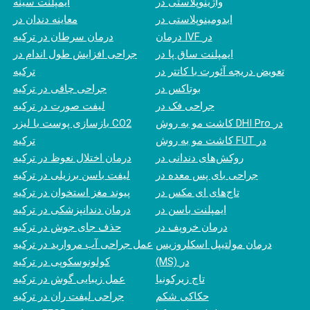
واژینوپلاستی در
ایمپلنت سینه
ابدومینوپلاستی در
معاینه دندان در
درمان IVF در
درمان سرطان در ترکیه
ایمپلنت ساق پا در
جراحی افزایش طول اندام در
تعویض دریچه آئورت با کاتتر در
ترکیه
بوتاکس در
جراحی چاقی در ترکیه
جراحی فک در
لیفت صورت در ترکیه
کاشت مو به روش DHI Pro در
بازسازی پوست با لیزر CO2
کاشت مو به روش FUT در
ترکیه
روکش‌های دندانی در
درمان اختلال نعوظ در ترکیه
جراحی بای پس معده در
لیفت باسن برزیلی در ترکیه
تاج‌های ای مکس در
پیوند مغز استخوان در ترکیه
ایمپلنت باسن در
درمان دندانپزشکی در ترکیه
درمان خروپف در
حذف جای جوش در ترکیه
درمان مولتیپل اسکلروزیس
عمل جراحی آب مروارید در ترکیه
(MS) در
کولونوسکوپی در ترکیه
تاج زیرکونیا
عمل زیبایی گوش در ترکیه
حکاکی شکم
جراحی لیفت ران در ترکیه