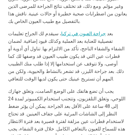
وغير مؤلم. ومع ذلك، قد تختلف نتائج الجراحة للمرضى الذين
يعانون من اضطرابات صحية خطيرة أو حالات عينية. ناقش هذا
بالتفصيل مع طبيب العيون الخاص بك.
بعد
جراحة العيون في تركيا
، سيقدم لك الجراح تعليمات
تفصيلية للعناية بعد العملية وكذلك قيود إضافية. لضمان
الشفاء والشفاء الناجح، تأكد من الالتزام بها. تناول أي أدوية أو
قطرات عين التي قد يكون طبيب العيون قد وصفها لك كما
أوصى، ولا تتوقف عن استخدامها إلا إذا طلب منك الطبيب
ذلك. بعد جراحة الليزر، قد تشعر بالنشاط والحيوية، ولكن من
المهم أن تستريح عينيك حتى يكون لديها الوقت للتعافي.
يجب أن تضع هاتفك على الوضع الصامت، وتغلق جهازك
اللوحي، وتغلق التلفزيون، وتتجنب استخدام الكمبيوتر لمدة 24
إلى 48 ساعة على الأقل بعد الجراحة. يمكن أن يؤثر ضغط
النظر إلى الشاشات المرئية على جفاف العينين. قد تحتاج
لاستخدام قطرات عين مزلقة لفترة قصيرة بعد فترة الانتظار
هذه للسماح للعيون بالتعافي الكامل. خلال فترة الشفاء، يجب