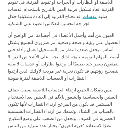
اللاصقة أو النظارات أو الجراحة أو تقويم القرنية. في تقويم
القرنية، تعاد تشكيل قرنية العين بالتدريج باستخدام عدسات
صلبة
عدسات
. قد تحتاج القرنية إلى إعادة تشكيلها خلال
الجراحة لتحسين انعكاس الضوء على الشبكية.
العيون من أهم وأجمل الأعضاء في أجسامنا. من الواضح أن
الحصول على رؤية واضحة وصحية أمر ضروري للجميع. بشكل
أساس، يجعل ضعف النظر من المستحيل العمل وأداء حتى
أبسط المهام اليومية. نتيجة لذلك، يجب على الأشخاص الذين لا
يتمتعون ببصر جيد طبيعيًا أن يرتدوا نظارات أو عدسات لاصقة
لتصحيح رؤيتهم. قد تكون تجربة غير مريحة لأولئك الذين ارتدوا
النظارات أو العدسات اللاصقة لفترة طويلة.
ليس بإمكان الجميع ارتداء العدسات اللاصقة بسبب جفاف
العينين والحساسية والشعور بالألم في العينين بعد الاستخدام
المستمر. قد يكون من المزعج ارتداء النظارات لأنها تتكون
بالضباب في الشتاء، وتمنعك من ارتداء النظارات الشمسية
العصرية في الصيف، وتجعل من الصعب على وضع المكياج.
نظرًا لاستعادة "حرية العيون"، يختار عدد متزايد من الناس