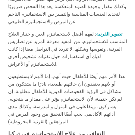
وكذلك مقدار وجودة الضوء المنعكسة. يعد هذا الفحص ضروريًا
لتحديد العدسات المناسبة والتمييز بين الاستجماتيزم الناجم
عن المرض والاستجماتيزم الطبيعي.
تصوير القرنية
:
لفهم أفضل لاستجماتيزم العين واختيار العلاج
المناسب للاستجماتيزم، من المفيد معرفة المزيد عن تضاريس
القرنية، وتقوسها وشكلها. لا تتردد في التواصل معنا إذا كانت
لديك أي استفسارات حول تقنيات تشخيص أخرى
للاستجماتيزم أو الأعراض.
هذا الأمر مهم أيضًا للأطفال حيث أنهم، إما لأنهم لا يستطيعون
أو لأنهم يعتقدون أن حالتهم طبيعية، نادرًا ما يشتكون من
مشاكل في الرؤية. الفحوصات الدورية للأطفال مطلوبة، إن
لم تكن حتمية، لأن الاستجماتيزم يؤثر على مقدار ما ينتجونه،
يشاركون، ويتفاعلون في المنزل والمدرسة، وكذلك مدى
أدائهم الأكاديمي. يجب أيضًا التحقق من وجود المرض في
المراهقين (القرنية المخروطية).
التعافي من علاج الاستجماتيزم في تركيا