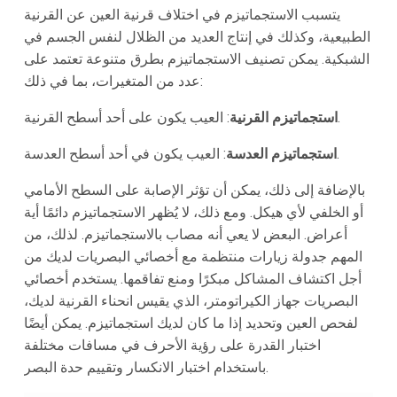
يتسبب الاستجماتيزم في اختلاف قرنية العين عن القرنية
الطبيعية، وكذلك في إنتاج العديد من الظلال لنفس الجسم في
الشبكية. يمكن تصنيف الاستجماتيزم بطرق متنوعة تعتمد على
عدد من المتغيرات، بما في ذلك:
: العيب يكون على أحد أسطح القرنية.
استجماتيزم القرنية
: العيب يكون في أحد أسطح العدسة.
استجماتيزم العدسة
بالإضافة إلى ذلك، يمكن أن تؤثر الإصابة على السطح الأمامي
أو الخلفي لأي هيكل. ومع ذلك، لا يُظهر الاستجماتيزم دائمًا أية
أعراض. البعض لا يعي أنه مصاب بالاستجماتيزم. لذلك، من
المهم جدولة زيارات منتظمة مع أخصائي البصريات لديك من
أجل اكتشاف المشاكل مبكرًا ومنع تفاقمها. يستخدم أخصائي
البصريات جهاز الكيراتومتر، الذي يقيس انحناء القرنية لديك،
لفحص العين وتحديد إذا ما كان لديك استجماتيزم. يمكن أيضًا
اختبار القدرة على رؤية الأحرف في مسافات مختلفة
باستخدام اختبار الانكسار وتقييم حدة البصر.