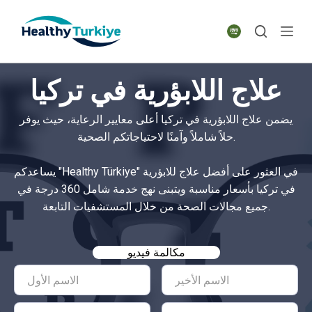
S
k
i
p
علاج اللابؤرية في تركيا
t
o
يضمن علاج اللابؤرية في تركيا أعلى معايير الرعاية، حيث يوفر
c
حلاً شاملاً وآمنًا لاحتياجاتكم الصحية.
o
n
يساعدكم "Healthy Türkiye" في العثور على أفضل علاج للابؤرية
t
في تركيا بأسعار مناسبة ويتبنى نهج خدمة شامل 360 درجة في
e
جميع مجالات الصحة من خلال المستشفيات التابعة.
n
t
مكالمة فيديو