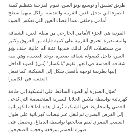
طريق تضييق أو توسيع بؤبؤ العين، تقوم القزحية بتنظيم كمية
الضوء التي تدخل العين. القرنية والعدسة، ولكل منهما سطح
أمامي وخلفي، هما أعضاء العين التي تعكس الضوء.
القرنية هي الجزء الأمامي الخارجي من مقلة العين، الشفافة
والمستديرة. تحتوي القرنية على كمية قليلة من العروق وكثير
من مستقبلات الألم. لذلك، فلديها عتبة ألم عالية. خلف بؤبؤ
العين، داخل كبسولة شفافة صغيرة، توجد العدسة، وهي بنية
شفافة. العدسة في العين تقوم "بانكسار" (ثني) الضوء الداخل
إليها بطريقة توجهه بأفضل شكل إلى الشبكية، كما تفعل
العدسة في الكاميرا.
تُحوّل الصورة أو الضوء الساقط على الشبكية إلى طاقة
كهربائية بواسطة ملايين الخلايا البصرية المتخصصة التي تُدعى
العصي والمخاريط في الشبكية. تُرسل هذه الطاقة الكهربائية
إلى القرص البصري ثم تُنقل عبر نبضات كهربائية على طول
العصب البصري لتتم معالجتها بواسطة الدماغ، ونحصل على
صورة للجسم بموقعه وحجمه الصحيحين.