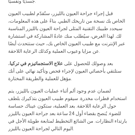
جسديًا ونفسيًا.
قبل إجراء جراحة العيون بالليزر، ستُقدّم لطبيب العيون
الخاص بك نسخة من تاريخك الطبي. بناءً على هذه المعلومات،
سيحدد طبيبك التقنية المثلى لجراحة العيون بالليزر المناسبة
لك. لهذا الغرض، سيُطلب منك عادةً المشاركة في استشارة
عبر الإنترنت مع طبيب العيون الخاص بك، حيث ستتحدث أيضًا
عن مزايا وعيوب العملية وكذلك الرعاية اللاحقة.
بعد وصولك للحصول على
علاج الاستجماتيزم في تركيا
،
ستلتقي بأخصائي العيون لإجراء فحص وتأكيد نهائي على أنك
مؤهل للعملية والطريقة المختارة.
لضمان عدم وجود ألم أثناء عمليات العيون بالليزر، يتم
استخدام قطرات مخدرة. سيقوم طبيب العيون بتذكيرك بلطف
حول الرعاية اللاحقة. بعد العملية، ستكون عيناك حساسة
للضوء. يُنصح بقضاء أول 24 ساعة بعد جراحة العيون بالليزر
بارتداء النظارات. من الشائع التخطيط لمتابعة طويلة الأجل في
اليوم التالي لجراحة العيون بالليزر.