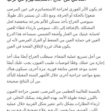
قد يكون الأثر الفوري لجراحة الاستجماتيزم في عين المرضى
شعورًا بالحكة أو الحرقة. ومع ذلك، لن يستمر ذلك طويلًا.
سيوصي الجراح بأخذ مسكن للألم بجرعة منخفضة لحل
المشكلة. بالإضافة إلى ذلك، سيوصي بارتداء غطاء للعين
لحماية عينيك من الغبار وأشعة الشمس. سيساعد هذا الدرع
العين في حماية العين من الضغط أو الفرك العرضي لأنه لن
يكون هناك غرزة لإغلاق الفتحة في العين.
من أجل تسريع عملية الشفاء، سيطلب الجراح أيضًا منك أخذ
إجازة من عملك. وفقًا لتوصيات طبيب العيون، يجب عليك أيضًا
تحديد موعد فحص متابعة فورية. مرة أخرى، سيكون هناك
بضع مواعيد جراحية أخرى خلال الأشهر الستة المقبلة للتأكد
من أن النتائج صحيحة.
بالنسبة للغالبية العظمى من المرضى، تضمن جراحة العيون
بالليزر نتيجة طويلة الأمد. بهذه الطريقة، يمكنك التخلي عن
ارتداء النظارات بشكل دائم. تتغير شكل القرنية خلال عملية
الليزر العينية، مما يحسن الرؤية. علاج تصحيح الرؤية سريع