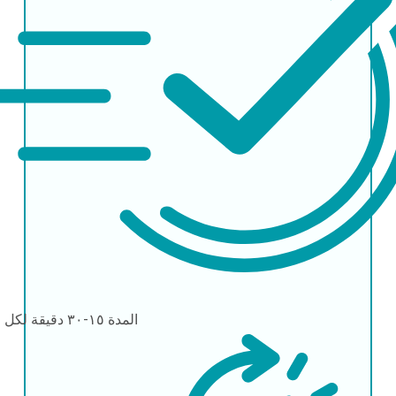
المدة
١٥-٣٠ دقيقة لكل عين