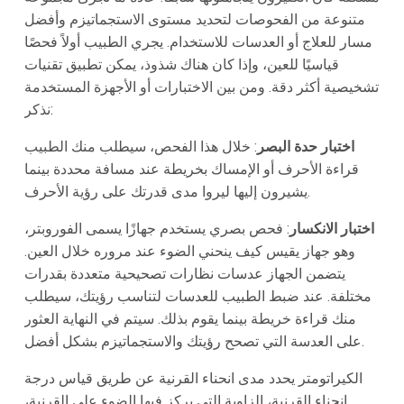
متنوعة من الفحوصات لتحديد مستوى الاستجماتيزم وأفضل
مسار للعلاج أو العدسات للاستخدام. يجري الطبيب أولاً فحصًا
قياسيًا للعين، وإذا كان هناك شذوذ، يمكن تطبيق تقنيات
تشخيصية أكثر دقة. ومن بين الاختبارات أو الأجهزة المستخدمة
نذكر:
اختبار حدة البصر
: خلال هذا الفحص، سيطلب منك الطبيب
قراءة الأحرف أو الإمساك بخريطة عند مسافة محددة بينما
يشيرون إليها ليروا مدى قدرتك على رؤية الأحرف.
اختبار الانكسار
: فحص بصري يستخدم جهازًا يسمى الفوروبتر،
وهو جهاز يقيس كيف ينحني الضوء عند مروره خلال العين.
يتضمن الجهاز عدسات نظارات تصحيحية متعددة بقدرات
مختلفة. عند ضبط الطبيب للعدسات لتناسب رؤيتك، سيطلب
منك قراءة خريطة بينما يقوم بذلك. سيتم في النهاية العثور
على العدسة التي تصحح رؤيتك والاستجماتيزم بشكل أفضل.
الكيراتومتر يحدد مدى انحناء القرنية عن طريق قياس درجة
انحناء القرنية، الزاوية التي يركز فيها الضوء على القرنية،