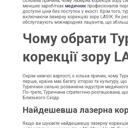
Основна причина, чому лазерна корекція зору LA
менших заробітках
медичних
професіоналів порі
доступні ціни без поступок у якості. Крім того, 
включаючи лазерну корекцію зору LASIK. Як резу
обслуговують міжнародних пацієнтів, що збільш
Чому обрати Ту
корекції зору L
Окрім нижчої вартості, є кілька причин, чому Ту
перше, країна має багату історію та культуру, щ
Туреччині сильно розвинена індустрія медичного
По-третє, Туреччина стратегічно розташована, що 
Близького Сходу.
Найдешевша лазерна коре
Якщо ви шукаєте найдешевшу лазерну корекцію зо