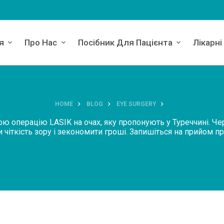
я
Про Нас
Посібник Для Пацієнта
Лікарні
HOME
BLOG
EYE SURGERY
ою операцію LASIK на очах, яку пропонують у Туреччині. Че
 чіткість зору і зекономити гроші. Запишіться на прийом пр