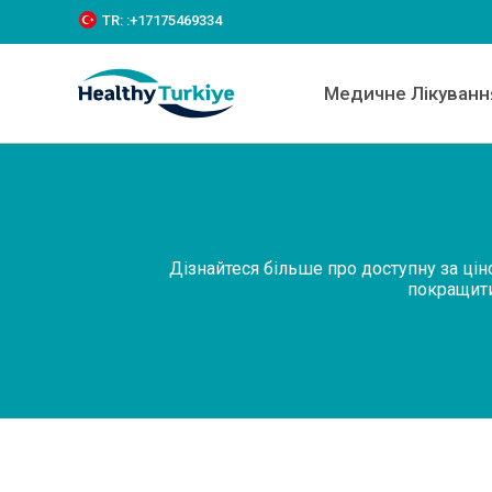
S
TR:
:+‪17175469334‬
k
i
p
Медичне Лікуванн
t
o
c
o
n
t
e
n
Дізнайтеся більше про доступну за цін
t
покращити