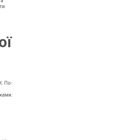
та
ти
ої
K. По-
ками.