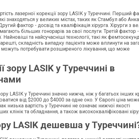
артість лазерної корекції зору LASIK у Туреччині. Перший фа
 які знаходяться у великих містах, таких як Стамбул або Анка
Другий фактор - досвід та кваліфікація хірурга. Хірурги з в
гають більших гонорарів за свої послуги. Третій фактор 
. Найновіші та найсучасніші технології, такі як фемтосекунд
арешті, складність випадку пацієнта може вплинути на заг
у можуть потребувати розширеного лікування, що може
ї зору LASIK у Туреччині в
їнами
ору LASIK у Туреччині значно нижча, ніж у багатьох інших к
ватися від $2000 до $4000 за одне око. У Європі ціна мож
ак низька вартість у Туреччині не означає нижчої якості
ших клінік та обладнання, а також висококваліфіковані хіру
ору LASIK дешевша у Туреччині