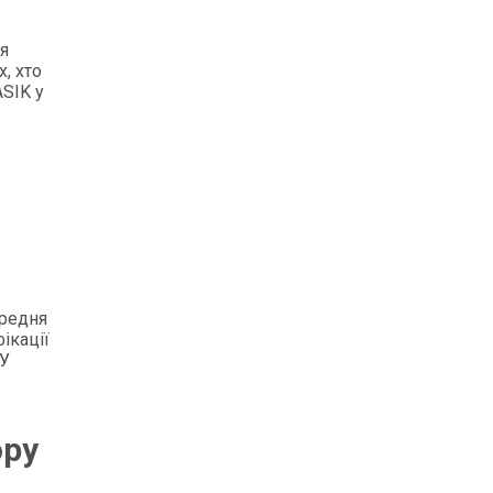
ля
, хто
ASIK у
ередня
ікації
 У
ору