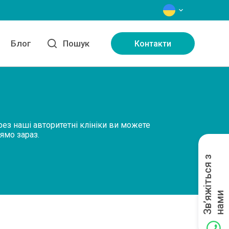
МОВИ
Блог
Пошук
Контакти
рез наші авторитетні клініки ви можете
ямо зараз.
З
в
’
я
ж
і
т
ь
с
я
з
н
а
м
и