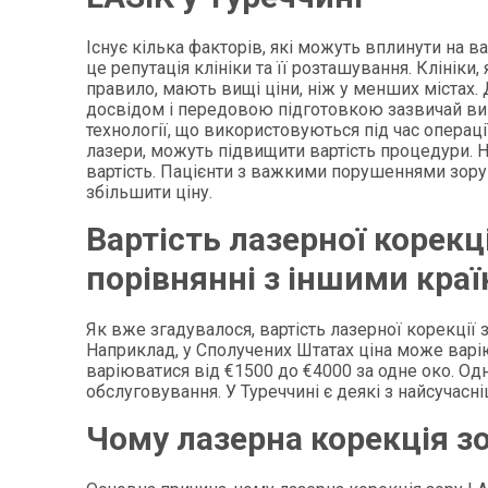
Існує кілька факторів, які можуть вплинути на в
це репутація клініки та її розташування. Клініки,
правило, мають вищі ціни, ніж у менших містах. 
досвідом і передовою підготовкою зазвичай вима
технології, що використовуються під час операції
лазери, можуть підвищити вартість процедури. Н
вартість. Пацієнти з важкими порушеннями зор
збільшити ціну.
Вартість лазерної корекці
порівнянні з іншими кра
Як вже згадувалося, вартість лазерної корекції з
Наприклад, у Сполучених Штатах ціна може варію
варіюватися від €1500 до €4000 за одне око. Одн
обслуговування. У Туреччині є деякі з найсучасні
Чому лазерна корекція з