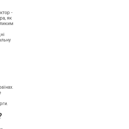
ктор -
ра, як
еликим
-
ні
альну
раїнах.
е
рги.
?