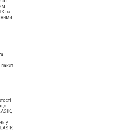
ько
ним
IK за
упними
та
 пакет
ртості
 що
LASIK,
нь у
 LASIK