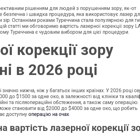
ефективним рішенням для людей з порушенням зору, як-от
 безпечна і швидка процедура, яка використовує лазер д
зір. Останніми роками Туреччина стала популярною для тих
 цій статті ми обговоримо вартість лазерної корекції зору L
 чому Туреччина є чудовим вибором для цієї процедури.
ої корекції зору
ні в 2026 році
і значно нижча, ніж у багатьох інших країнах. У 2026 році с
00 до $1500 за одне око, в залежності від клініки та кваліф
ійні та післяопераційні обстеження, а також саму операцію.
 може становити від $2000 до $4000 за одне око, що робить
кає доступну
операцію на очах
.
 вартість лазерної корекції з