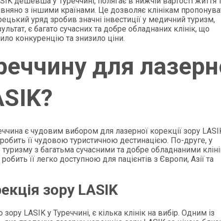
SIK дешевша у Туреччині, полягає в нижчій вартості життя 
вняно з іншими країнами. Це дозволяє клінікам пропонува
турецький уряд зробив значні інвестиції у медичний туризм,
льтат, є багато сучасних та добре обладнаних клінік, що
ило конкуренцію та знизило ціни.
реччину для лазерн
ASIK?
реччина є чудовим вибором для лазерної корекції зору LASI
о робить її чудовою туристичною дестинацією. По-друге, у
 туризму з багатьма сучасними та добре обладнаними кліні
робить її легко доступною для пацієнтів з Європи, Азії та
кція зору LASIK
ру LASIK у Туреччині, є кілька клінік на вибір. Одним із