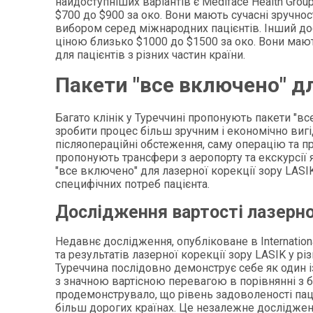
найдоступніших варіантів є Mediface Health Gro
$700 до $900 за око. Вони мають сучасні зручнос
вибором серед міжнародних пацієнтів. Інший дост
ціною близько $1000 до $1500 за око. Вони мають
для пацієнтів з різних частин країни.
Пакети "все включено" дл
Багато клінік у Туреччині пропонують пакети "в
зробити процес більш зручним і економічно вигі
післяопераційні обстеження, саму операцію та пр
пропонують трансфери з аеропорту та екскурсії 
"все включено" для лазерної корекції зору LASIK
специфічних потреб пацієнта.
Дослідження вартості лазерної
Недавнє дослідження, опубліковане в Internationa
та результатів лазерної корекції зору LASIK у р
Туреччина послідовно демонструє себе як один і
з значною вартісною перевагою в порівнянні з 
продемонструвало, що рівень задоволеності паціє
більш дорогих країнах. Це незалежне дослідженн