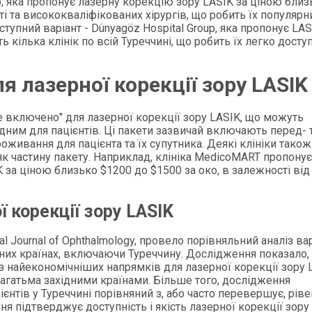
up, яка пропонує лазерну корекцію зору LASIK за ціною близ
ті та висококваліфікованих хірургів, що робить їх популяр
упний варіант - Dünyagöz Hospital Group, яка пропонує LAS
 кілька клінік по всій Туреччині, що робить їх легко дост
я лазерної корекції зору LASIK
се включено" для лазерної корекції зору LASIK, що можуть
дним для пацієнтів. Ці пакети зазвичай включають перед- 
оживання для пацієнта та їх супутника. Деякі клініки також
як частину пакету. Наприклад, клініка MedicoMART пропонує
 за ціною близько $1200 до $1500 за око, в залежності від
 корекції зору LASIK
l Journal of Ophthalmology, провело порівняльний аналіз ва
ізних країнах, включаючи Туреччину. Дослідження показало,
з найекономічніших напрямків для лазерної корекції зору 
багатьма західними країнами. Більше того, дослідження
нтів у Туреччині порівняний з, або часто перевершує, ріве
я підтверджує доступність і якість лазерної корекції зору