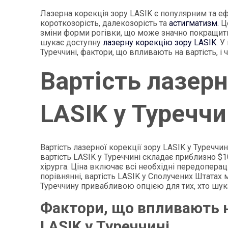
Лазерна корекція зору LASIK є популярним та 
короткозорість, далекозорість та
астигматизм.
Це
зміни форми рогівки, що може значно покращити 
шукає доступну
лазерну корекцію зору LASIK
. У
Туреччині, фактори, що впливають на вартість, і
Вартість лазерн
LASIK у Туреччи
Вартість лазерної корекції зору LASIK у Туреччин
вартість LASIK у Туреччині складає приблизно $10
хірурга. Ціна включає всі необхідні передоперац
порівнянні, вартість LASIK у Сполучених Штатах
Туреччину привабливою опцією для тих, хто шу
Фактори, що впливають на
LASIK у Туреччині