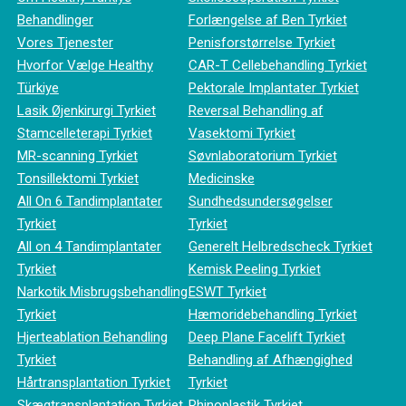
Behandlinger
Forlængelse af Ben Tyrkiet
Vores Tjenester
Penisforstørrelse Tyrkiet
Hvorfor Vælge Healthy
CAR-T Cellebehandling Tyrkiet
Türkiye
Pektorale Implantater Tyrkiet
Lasik Øjenkirurgi Tyrkiet
Reversal Behandling af
Stamcelleterapi Tyrkiet
Vasektomi Tyrkiet
MR-scanning Tyrkiet
Søvnlaboratorium Tyrkiet
Tonsillektomi Tyrkiet
Medicinske
All On 6 Tandimplantater
Sundhedsundersøgelser
Tyrkiet
Tyrkiet
All on 4 Tandimplantater
Generelt Helbredscheck Tyrkiet
Tyrkiet
Kemisk Peeling Tyrkiet
Narkotik Misbrugsbehandling
ESWT Tyrkiet
Tyrkiet
Hæmoridebehandling Tyrkiet
Hjerteablation Behandling
Deep Plane Facelift Tyrkiet
Tyrkiet
Behandling af Afhængighed
Hårtransplantation Tyrkiet
Tyrkiet
Skægtransplantation Tyrkiet
Rhinoplastik Tyrkiet