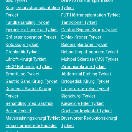
BBL Tyrkiet
DHI Pro Hårtransplantation
Knoglemarvstransplantation
Tyrkiet
Tyrkiet
FUT Hårtransplantation Tyrkiet
Tandbehandling Tyrkiet
Tandkroner Tyrkiet
Fjernelse af acne ar Tyrkiet
Gastric Bypass Kirurgi Tyrkiet
Grå stær operation Tyrkiet
E-Max Kroner Tyrkiet
Koloskopi Tyrkiet
Baldeimplantater Tyrkiet
Otoplastik Tyrkiet
Behandling af snorken Tyrkiet
Lårløft Kirurgi Tyrkiet
Multipel Sklerose (MS) Tyrkiet
EECP Behandling Tyrkiet
Zirconiumkrone Tyrkiet
SmartLipo Tyrkiet
Abdominal Etching Tyrkiet
Gastric Band Kirurgi Tyrkiet
Ortopedisk Kirurgi Tyrkiet
Duodenal Switch Kirurgi
Læbeforstørrelse Tyrkiet
Tyrkiet
Øjenkirurgi Tyrkiet
Behandling med Gastrisk
Kæbelinje Filler Tyrkiet
Ballon Tyrkiet
Cochlear Implantat Tyrkiet
Mavesækningskirurgi Tyrkiet
Brystvorter Reduktionskirurgi
Emax Laminerede Facader
Tyrkiet