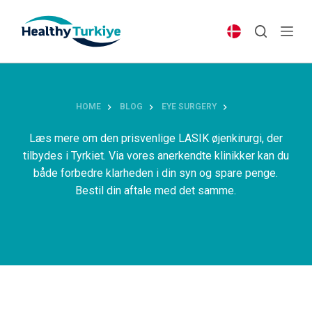
S
k
i
p
t
o
HOME
BLOG
EYE SURGERY
c
o
Læs mere om den prisvenlige LASIK øjenkirurgi, der
n
tilbydes i Tyrkiet. Via vores anerkendte klinikker kan du
t
både forbedre klarheden i din syn og spare penge.
e
Bestil din aftale med det samme.
n
t