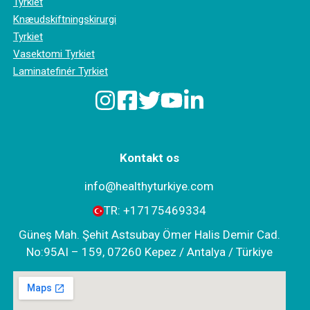
Tyrkiet
Knæudskiftningskirurgi
Tyrkiet
Vasektomi Tyrkiet
Laminatefinér Tyrkiet
Kontakt os
info@healthyturkiye.com
TR:
+‪17175469334‬
Güneş Mah. Şehit Astsubay Ömer Halis Demir Cad.
No:95AI – 159, 07260 Kepez / Antalya / Türkiye