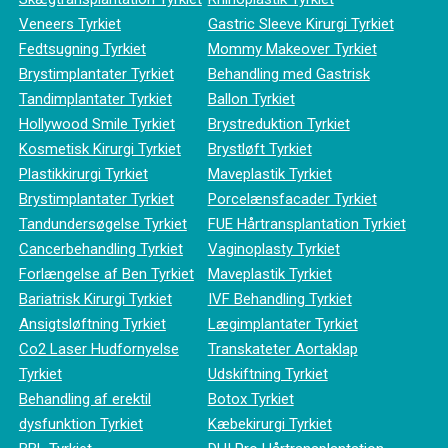
Veneers Tyrkiet
Gastric Sleeve Kirurgi Tyrkiet
Fedtsugning Tyrkiet
Mommy Makeover Tyrkiet
Brystimplantater Tyrkiet
Behandling med Gastrisk
Tandimplantater Tyrkiet
Ballon Tyrkiet
Hollywood Smile Tyrkiet
Brystreduktion Tyrkiet
Kosmetisk Kirurgi Tyrkiet
Brystløft Tyrkiet
Plastikkirurgi Tyrkiet
Maveplastik Tyrkiet
Brystimplantater Tyrkiet
Porcelænsfacader Tyrkiet
Tandundersøgelse Tyrkiet
FUE Hårtransplantation Tyrkiet
Cancerbehandling Tyrkiet
Vaginoplasty Tyrkiet
Forlængelse af Ben Tyrkiet
Maveplastik Tyrkiet
Bariatrisk Kirurgi Tyrkiet
IVF Behandling Tyrkiet
Ansigtsløftning Tyrkiet
Lægimplantater Tyrkiet
Co2 Laser Hudfornyelse
Transkateter Aortaklap
Tyrkiet
Udskiftning Tyrkiet
Behandling af erektil
Botox Tyrkiet
dysfunktion Tyrkiet
Kæbekirurgi Tyrkiet