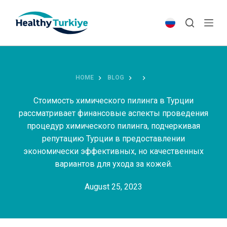
S
k
i
p
t
o
HOME
BLOG
c
o
Стоимость химического пилинга в Турции
n
рассматривает финансовые аспекты проведения
t
процедур химического пилинга, подчеркивая
e
репутацию Турции в предоставлении
n
экономически эффективных, но качественных
t
вариантов для ухода за кожей.
August 25, 2023