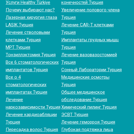
Услуги Healthy Türkiye
конечностей Турция
Почему выбирают нас?
Увеличение полового члена
Лазерная хирургия глаза
Турция
LASIK Турция
Лечение CAR-T клетками
Лечение стволовыми
Турция
клетками Турция
Имплантаты грудных мышц
МРТ Турция
Турция
Тонзиллэктомия Турция
Лечение вазовазостомией
Все 6 стоматологических
Турция
имплантатов Турция
Сонный Лаборатории Турция
Все о 4
Медицинские осмотры
стоматологических
Турция
имплантатах Турция
Общее медицинское
Лечение
обследование Турция
наркозависимости Турция
Химический пилинг Турция
Лечение кардиоабляции
ЭСВТ Турция
Турция
Лечение геморроя Турция
Пересадка волос Турция
Глубокая подтяжка лица