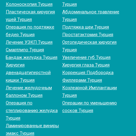
Колоноскопия Турция
Турция
Пластическая хирургия
Абдоминальное травление
ушей Турция
Турция
Операция по подтяжке
Подтяжка шеи Турция
бедер Турция
Простатэктомия Турция
Лечение УЭКП Турция
Ортопедическая хирургия
Смартлипо Турция
Турция
Бандаж желудка Турция
Увеличение губ Турция
Хирургия
Хирургия глаза Турция
двенадцатиперстной
Коррекция Подбородка
кишки Турция
Филлерами Турция
Лечение желудочным
Кохлеарной Имплантации
баллоном Турция
Турция
Операция по
Операции по уменьшению
степлированию желудка
сосков Турция
Турция
Ламинированные виниры
эмакс Турция