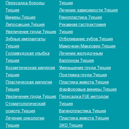
Пересадка бороды
Турция
Турция
Лечение зависимости Турция
Виниры Турция
Ринопластика Турция
Липосакция Турция
Рукавная гастрэктомия
Увеличение груди Турция
Турция
Зубные имплантаты
Отбеливание зубов Турция
Турция
Мамочкин Макеовер Турция
Голливудская улыбка
Лечение желудочным
Турция
баллоном Турция
Косметическая хирургия
Уменьшение груди Турция
Турция
Подтяжка груди Турция
Пластическая хирургия
Пластика живота Турция
Турция
Фарфоровые виниры Турция
Увеличение груди Турция
Пересадка FUE методом
Стоматологический
Турция
осмотр Турция
Вагинопластика Турция
Лечение онкологии
Пластика живота Турция
Турция
ЭКО Турция