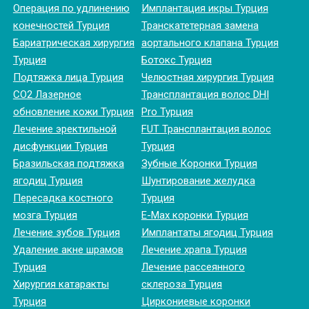
Операция по удлинению
Имплантация икры Турция
конечностей Турция
Транскатетерная замена
Бариатрическая хирургия
аортального клапана Турция
Турция
Ботокс Турция
Подтяжка лица Турция
Челюстная хирургия Турция
CO2 Лазерное
Трансплантация волос DHI
обновление кожи Турция
Pro Турция
Лечение эректильной
FUT Трансплантация волос
дисфункции Турция
Турция
Бразильская подтяжка
Зубные Коронки Турция
ягодиц Турция
Шунтирование желудка
Пересадка костного
Турция
мозга Турция
E-Max коронки Турция
Лечение зубов Турция
Имплантаты ягодиц Турция
Удаление акне шрамов
Лечение храпа Турция
Турция
Лечение рассеянного
Хирургия катаракты
склероза Турция
Турция
Циркониевые коронки