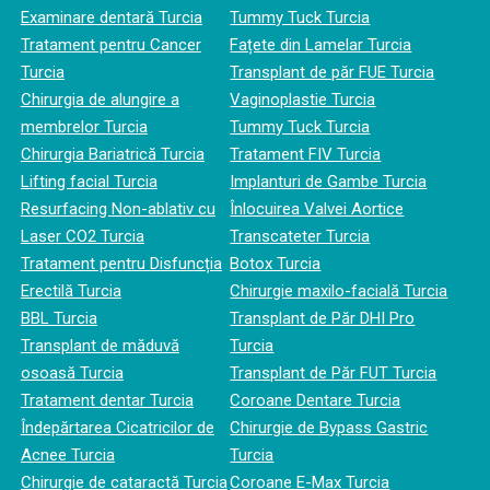
Examinare dentară Turcia
Tummy Tuck Turcia
Tratament pentru Cancer
Fațete din Lamelar Turcia
Turcia
Transplant de păr FUE Turcia
Chirurgia de alungire a
Vaginoplastie Turcia
membrelor Turcia
Tummy Tuck Turcia
Chirurgia Bariatrică Turcia
Tratament FIV Turcia
Lifting facial Turcia
Implanturi de Gambe Turcia
Resurfacing Non-ablativ cu
Înlocuirea Valvei Aortice
Laser CO2 Turcia
Transcateter Turcia
Tratament pentru Disfuncția
Botox Turcia
Erectilă Turcia
Chirurgie maxilo-facială Turcia
BBL Turcia
Transplant de Păr DHI Pro
Transplant de măduvă
Turcia
osoasă Turcia
Transplant de Păr FUT Turcia
Tratament dentar Turcia
Coroane Dentare Turcia
Îndepărtarea Cicatricilor de
Chirurgie de Bypass Gastric
Acnee Turcia
Turcia
Chirurgie de cataractă Turcia
Coroane E-Max Turcia