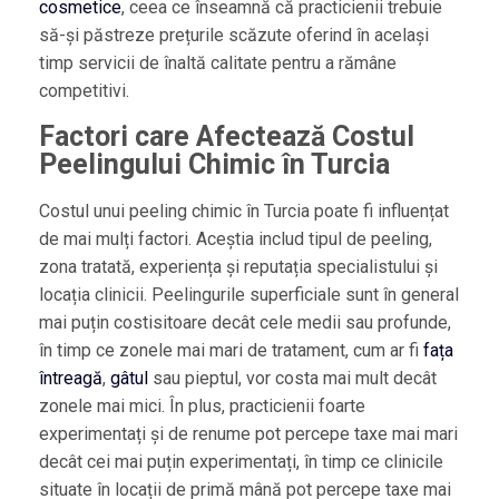
cosmetice
, ceea ce înseamnă că practicienii trebuie
să-și păstreze prețurile scăzute oferind în același
timp servicii de înaltă calitate pentru a rămâne
competitivi.
Factori care Afectează Costul
Peelingului Chimic în Turcia
Costul unui peeling chimic în Turcia poate fi influențat
de mai mulți factori. Aceștia includ tipul de peeling,
zona tratată, experiența și reputația specialistului și
locația clinicii. Peelingurile superficiale sunt în general
mai puțin costisitoare decât cele medii sau profunde,
în timp ce zonele mai mari de tratament, cum ar fi
fața
întreagă
,
gâtul
sau pieptul, vor costa mai mult decât
zonele mai mici. În plus, practicienii foarte
experimentați și de renume pot percepe taxe mai mari
decât cei mai puțin experimentați, în timp ce clinicile
situate în locații de primă mână pot percepe taxe mai