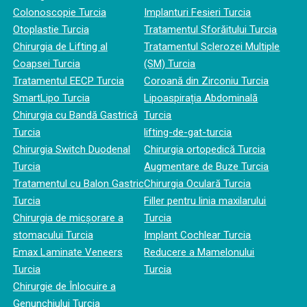
Colonoscopie Turcia
Implanturi Fesieri Turcia
Otoplastie Turcia
Tratamentul Sforăitului Turcia
Chirurgia de Lifting al
Tratamentul Sclerozei Multiple
Coapsei Turcia
(SM) Turcia
Tratamentul EECP Turcia
Coroană din Zirconiu Turcia
SmartLipo Turcia
Lipoaspirația Abdominală
Chirurgia cu Bandă Gastrică
Turcia
Turcia
lifting-de-gat-turcia
Chirurgia Switch Duodenal
Chirurgia ortopedică Turcia
Turcia
Augmentare de Buze Turcia
Tratamentul cu Balon Gastric
Chirurgia Oculară Turcia
Turcia
Filler pentru linia maxilarului
Chirurgia de micșorare a
Turcia
stomacului Turcia
Implant Cochlear Turcia
Emax Laminate Veneers
Reducere a Mamelonului
Turcia
Turcia
Chirurgie de Înlocuire a
Genunchiului Turcia