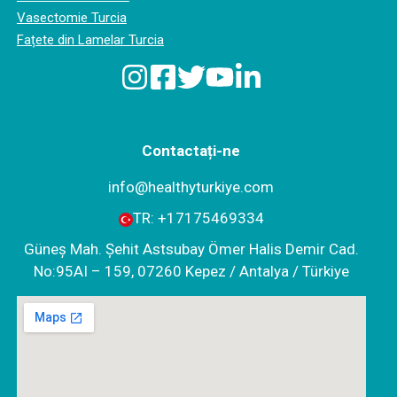
Vasectomie Turcia
Fațete din Lamelar Turcia
Contactați-ne
info@healthyturkiye.com
TR:
+‪17175469334‬
Güneş Mah. Şehit Astsubay Ömer Halis Demir Cad.
No:95AI – 159, 07260 Kepez / Antalya / Türkiye