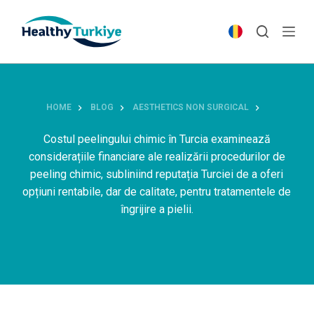
S
k
i
p
t
o
HOME
BLOG
AESTHETICS NON SURGICAL
c
o
Costul peelingului chimic în Turcia examinează
n
considerațiile financiare ale realizării procedurilor de
t
peeling chimic, subliniind reputația Turciei de a oferi
e
opțiuni rentabile, dar de calitate, pentru tratamentele de
n
îngrijire a pielii.
t