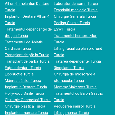
All on 6 Implanturi Dentare
Laborator de somn Turcia
Turcia
Examinări medicale Turcia
Implanturi Dentare All on 4
Chirurgie Generală Turcia
Turcia
Peeling Chimic Turcia
Tratamentul dependenței de
ESWT Turcia
droguri Turcia
Tratamentul hemoroizilor
Tratamentul de Ablatie
Turcia
Cardiaca Turcia
Lifting facial cu plan profund
Transplant de păr în Turcia
Turcia
Transplant de barbă Turcia
Tratarea dependenței Turcia
Fațete dentare Turcia
Rinoplastie Turcia
Liposucție Turcia
Chirurgia de micșorare a
Mărirea sânilor Turcia
stomacului Turcia
Implanturi Dentare Turcia
Mommy Makeover Turcia
Hollywood Smile Turcia
Tratamentul cu Balon Gastric
Chirurgie Cosmetică Turcia
Turcia
Chirurgie plastică Turcia
Reducerea sânilor Turcia
Implanturi mamare Turcia
Lifting mamar Turcia