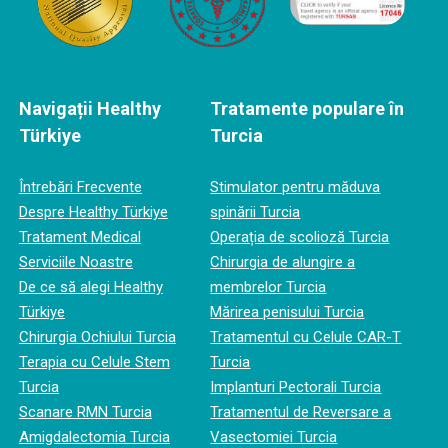
Navigații Healthy
Tratamente populare în
Türkiye
Turcia
Întrebări Frecvente
Stimulator pentru măduva
Despre Healthy Türkiye
spinării Turcia
Tratament Medical
Operația de scolioză Turcia
Serviciile Noastre
Chirurgia de alungire a
De ce să alegi Healthy
membrelor Turcia
Türkiye
Mărirea penisului Turcia
Chirurgia Ochiului Turcia
Tratamentul cu Celule CAR-T
Terapia cu Celule Stem
Turcia
Turcia
Implanturi Pectorali Turcia
Scanare RMN Turcia
Tratamentul de Reversare a
Amigdalectomia Turcia
Vasectomiei Turcia