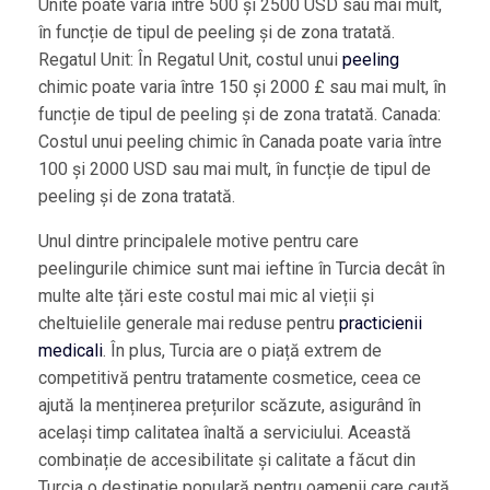
Unite poate varia între 500 și 2500 USD sau mai mult,
în funcție de tipul de peeling și de zona tratată.
Regatul Unit: În Regatul Unit, costul unui
peeling
chimic poate varia între 150 și 2000 £ sau mai mult, în
funcție de tipul de peeling și de zona tratată. Canada:
Costul unui peeling chimic în Canada poate varia între
100 și 2000 USD sau mai mult, în funcție de tipul de
peeling și de zona tratată.
Unul dintre principalele motive pentru care
peelingurile chimice sunt mai ieftine în Turcia decât în
multe alte țări este costul mai mic al vieții și
cheltuielile generale mai reduse pentru
practicienii
medicali
. În plus, Turcia are o piață extrem de
competitivă pentru tratamente cosmetice, ceea ce
ajută la menținerea prețurilor scăzute, asigurând în
același timp calitatea înaltă a serviciului. Această
combinație de accesibilitate și calitate a făcut din
Turcia o destinație populară pentru oamenii care caută