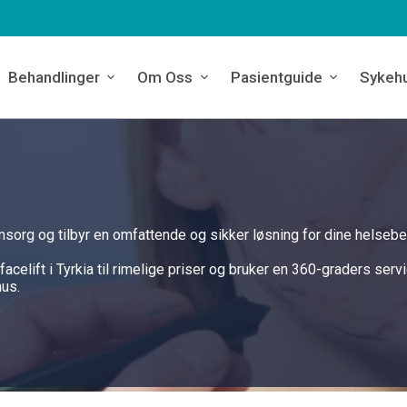
Behandlinger
Om Oss
Pasientguide
Sykeh
msorg og tilbyr en omfattende og sikker løsning for dine helsebe
celift i Tyrkia til rimelige priser og bruker en 360-graders serv
hus.