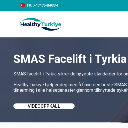
S
TR:
:+‪17175469334‬
k
i
p
t
o
c
o
n
t
SMAS Facelift i Tyrkia
e
n
t
SMAS facelift i Tyrkia sikrer de høyeste standarder for o
Healthy Türkiye hjelper deg med å finne den beste SMAS fa
tilnærming i alle helsetjenester gjennom tilknyttede syke
VIDEOOPPKALL