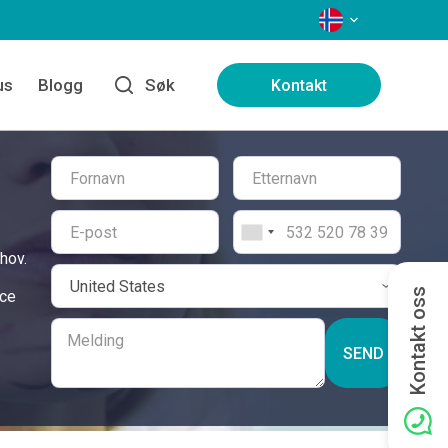
SPRÅK
us
Blogg
Søk
Kontakt
hov.
Kontakt oss
ice
SEND