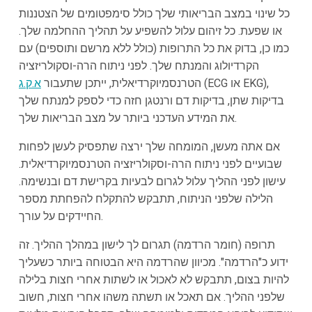
כל שינוי במצב הבריאותי שלך כולל סימפטומים של הצטננות
או שפעת. כל זיהום עלול להשפיע על תהליך ההחלמה שלך.
כמו כן, בדוק את כל התרופות (כולל ללא מרשם ותוספים) עם
הקרדיולוג והמנתח שלך. לפני ניתוח הרה-וסקולריזציה
(ECG או EKG),
הטרנסמיוקרדיאלית, ייתכן שתעבור
א.ק.ג
בדיקות שתן, בדיקות דם ורנטגן חזה כדי לספק למנתח שלך
את המידע העדכני ביותר על מצב הבריאות שלך.
אם אתה מעשן, המומחה שלך ירצה שתפסיק לעשן לפחות
שבועיים לפני ניתוח הרה-וסקולריזציה הטרנסמיוקרדיאלית.
עישון לפני ההליך עלול לגרום לבעיות בקרישת דם ובנשימה.
הלילה שלפני הניתוח, תתבקש להתקלח להפחתת מספר
החיידקים על עורך.
תרופה (חומר הרדמה) תגרום לך לישון במהלך ההליך. זה
ידוע כ"הרדמה". מכיוון שהרדמה היא הבטוחה ביותר כשעליך
להיות בצום, תתבקש לא לאכול או לשתות אחרי חצות בלילה
שלפני ההליך. אם תאכל או תשתה משהו אחרי חצות, חשוב