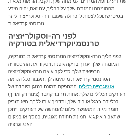
שתודיע לרופא המרדים ולמומחה שלך. תקבל הוראות מלאות
מהמומחה והמנתח שלך על ההליך, עם זאת, יהיה מידע
בסיסי שתוכל לצפות לו כחולה שעובר רה-וסקולריזציה לייזר
טרנסמיוקרדיאלית.
לפני רה-וסקולריזציה
טרנסמיוקרדיאלית בטורקיה
לפני הליך הרה-וסקולריזציה הטרנסמיוקרדיאלית בטורקיה,
המומחה שלך יערוך בדיקה גופנית ויסקור את ההיסטוריה
הרפואית שלך. כדי לקבוע אם הרה-וסקולריזציה
הטרנסמיוקרדיאלית מתאימה לך, תעבור ככל הנראה
אנגיוגרפיה כלילית
, המספקת תמונת רנטגן מיוחדת של
העורקים הכליליים שלך. אחות תחבר קתטר (צינור דק וארוך)
לכלי דם ברגל או ביד שלך, ותדריך אותו ללבך. היא תזריק
חומר ניגוד, המאפשר צילום להמחשה של העורקים. ייתכן
שתעבור א.ק.ג או תמונת תהודה מגנטית, בנוסף או במקום
האנגיוגרפיה.