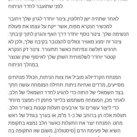
לפני שתועבר לחדר הניתוח.
לאחר שתהיה ישן לחלוטין, צינור יוחדר לגרון שלך ויחובר
למכשיר הנקרא מפוח, אשר ייקח על עצמו את פעולת
הנשימה שלך. צינור נוסף יוחדר דרך האף והגרון לתוך קיבתך.
צינור זה ימנע מאוויר ונוזלים להצטבר בקיבה שלך, ולכן לא
תרגיש חולשה ונפיחות כאשר תתעורר. צינור דק הנקרא
קטטר יוחדר לשלפוחית השתן שלך לאיסוף שתן שנוצר
במהלך הניתוח.
המנתח הקרדיולוג מוביל את צוות הניתוח, הכולל מנתחים
מסייעים, מרדים ואחיות ניתוח. תחילה המומחה עושה חתך
בצד השמאלי של החזה כדי להגיע לחדר השמאלי של הלב.
לאחר מכן, המומחה משתמש בלייזר פחמן דו-חמצני מיוחד
כדי ליצור עשרים עד ארבעים תעלות קטנות בשריר הלב.
תעלות אלה הן ברוחב של כ-1 מ"מ, או בערך בגודל של ראש
מחט. המנתח יוצר את התעלות כאשר הלב נמצא בתקופת
השיא של פעימת הדם (סיסטולה), משום שזו התקופה בה