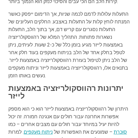
קירות הלב הם הכי עבים והסיכוי לנזק הוא הנמוך ביותר.
התעלות עלולות לדמם לכמה שניות, אך הדימום ייפסק כאשר
המנתח לוחץ קלות על התעלות באצבע. החלקים העליונים של
התעלות נסגרים עם קריש דם, אך בתוך הלב, התעלות
נשארות פתוחות. התהליך המלא של רהווסקולריזציה
באמצעות לייזר מגיע בזמן כלל של כ-2 שעות. לעיתים, ניתן
לטפל בחלק אחד של הלב בניתוח מעקפים בעוד חלק אחר
של הלב ניתן לטיפול בעזרת רהווסקולריזציה באמצעות לייזר.
בתנאים אלו, רהווסקולריזציה באמצעות לייזר וניתוח מעקפים
נעשים באותו הזמן.
יתרונות רהווסקולריזציה באמצעות
לייזר
היתרון של רהווסקולריזציה באמצעות לייזר הוא כי הוא מספק
אפשרות אחרונה עבור חולים עם אנגינה חמורה. זה יכול
להיות יעיל במיוחד עבור חולים עם מצבים אחרים – כמו
סוכרת
– שמונעים את האפשרות של
ניתוח מעקפים
. למרות