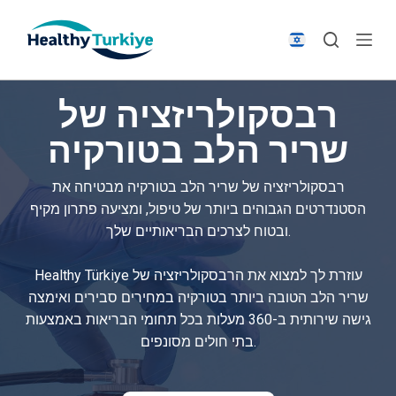
S
k
i
p
רבסקולריזציה של
t
o
שריר הלב בטורקיה
c
o
רבסקולריזציה של שריר הלב בטורקיה מבטיחה את
n
הסטנדרטים הגבוהים ביותר של טיפול, ומציעה פתרון מקיף
t
ובטוח לצרכים הבריאותיים שלך.
e
n
Healthy Türkiye עוזרת לך למצוא את הרבסקולריזציה של
t
שריר הלב הטובה ביותר בטורקיה במחירים סבירים ואימצה
גישה שירותית ב-360 מעלות בכל תחומי הבריאות באמצעות
בתי חולים מסונפים.