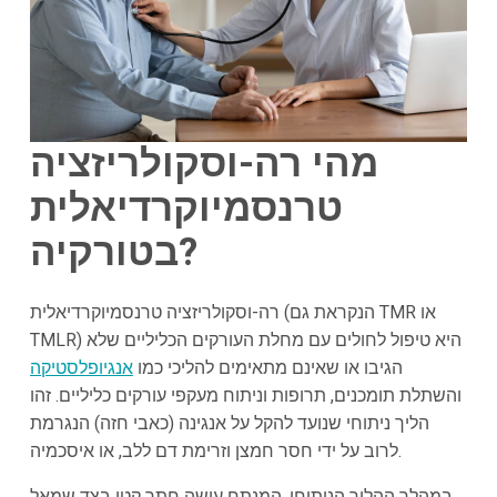
מהי רה-וסקולריזציה
טרנסמיוקרדיאלית
בטורקיה?
רה-וסקולריזציה טרנסמיוקרדיאלית (הנקראת גם TMR או
TMLR) היא טיפול לחולים עם מחלת העורקים הכליליים שלא
הגיבו או שאינם מתאימים להליכי כמו
אנגיופלסטיקה
והשתלת תומכנים, תרופות וניתוח מעקפי עורקים כליליים. זהו
הליך ניתוחי שנועד להקל על אנגינה (כאבי חזה) הנגרמת
לרוב על ידי חסר חמצן וזרימת דם ללב, או איסכמיה.
במהלך ההליך הניתוחי, המנתח עושה חתך קטן בצד שמאל