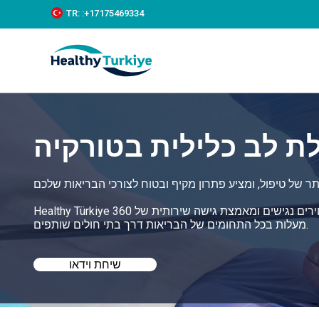
S
TR:
:+‪17175469334‬
k
i
p
t
o
c
o
n
t
ת לב כלילית בטורקיה
e
n
t
Healthy Türkiye מסייעת לכם למצוא את הטיפול הטוב ביותר למחלת לב כלילית בטורקיה במחירים נגישים ומאמצת גישה שירותית של 360
מעלות בכל התחומים של הבריאות דרך בתי חולים שותפים.
שיחת וידאו