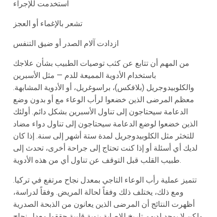
استخدمت للإجراء
تشعر بالإغماء أو العجز
ازدادت آلام الصدر أو ضيق التنفس
من المهم أن تتابع عن كثب توصيات الطبيب بشأن علاجك
باستخدام الأدوية المميعة للدم — مثل الأسبرين
والكلوبيدوجريل (بلافكس)، براسوغريل، أو الأدوية المشابهة.
معظم المرضى الذين خضعوا لرأب الوعاء مع أو بدون وضع
الدعامة سيحتاجون إلى تناول الأسبرين بشكل دائم. أولئك
الذين خضعوا لوضع الدعامة سيحتاجون إلى تناول دواء مضاد
للتخثر مثل الكلوبيدوجريل لمدة ستة أشهر إلى سنة. إذا كان
لديك أي أسئلة أو إذا كنت تحتاج إلى جراحة أخرى، تحدث إلى
طبيب القلب قبل التوقف عن تناول أي من هذه الأدوية.
تتميز عملية رأب الوعاء التاجي بمعدل نجاح مرتفع في تركيا.
ومع ذلك، يختلف ذلك وفقاً لحالة المريض. وفقاً لدراسة،
أظهرت النتائج أن المرضى الذين يعانون من الذبحة الصدرية
ولكن لا يوجد لديهم تاريخ للإصابة بنوبة قلبية حققوا معدل نجاح