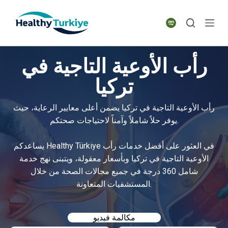
S
k
i
p
رأب الأوعية التاجية في
t
o
تركيا
c
o
رأب الأوعية التاجية في تركيا يضمن أعلى معايير الرعاية، حيث
n
يوفر حلاً شاملاً وآمناً لاحتياجات صحتكم.
t
e
يساعدكم Healthy Türkiye في العثور على أفضل خدمات رأب
n
الأوعية التاجية في تركيا وبأسعار معقولة، ويتبنى نهج خدمة
t
شامل 360 درجة في جميع مجالات الصحة من خلال
المستشفيات المتعاونة.
مكالمة فيديو