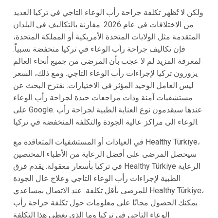
ولكن لا تُظهر تكلفة جراحة رأب الوعاء التاجي في تركيا العديد
من الاختلافات في عام 2026. مقارنة بالتكاليف في البلدان
المتقدمة مثل الولايات المتحدة الأمريكية أو المملكة المتحدة،
فإن تكاليف جراحة رأب الوعاء في تركيا منخفضة نسبياً.
لمعرفة المزيد لم لا عجب بأن المرضى من جميع أنحاء العالم
يزورون تركيا لإجراءات رأب الوعاء التاجي. ومع ذلك، السعر
ليس العامل الوحيد المؤثر في الاختيارات. نقترح البحث عن
مستشفيات آمنة وذات مراجعات جيدة لجراحة رأب الوعاء
على Google. عندها سيقدمون نوع العناية الطبية لجراحة رأب
الوعاء الى مراكز عالية الجودة والتكلفة المنخفضة في تركيا.
في العيادات أو المستشفيات المتعاقدة مع Healthy Türkiye،
سيحصل المرضى على أفضل الرعاية من الأطباء المختصين
في تركيا بأسعار معقولة. يقدم فرق Healthy Türkiye الرعاية
الطبية لإجراءات رأب الوعاء التاجي وعلاج عال الجودة
للمرضى بأقل تكلفة. عند الاتصال بمساعدي Healthy Türkiye،
يمكنك الحصول مجانًا على معلومات حول تكلفة جراحة رأب
الوعاء التاجي في تركيا وما الذي يغطي هذا التكلفة.