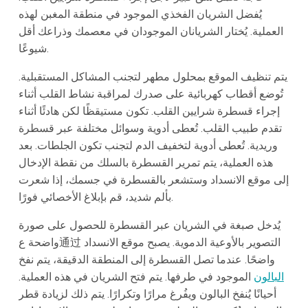
يُفضل الشريان الفخذي الموجود في منطقة المغبن لهذه
العملية. يُختار الشريانان الموجودان في معصمك وذراعك أقل
شيوعًا.
يتم تنظيف الموقع بمحلول مطهر لتجنب المشاكل المستقبلية.
تُوضع أقطاب كهربائية على صدرك لمراقبة نشاط القلب أثناء
إجراء قسطرة شرايين القلب. تكون مستيقظًا لكن هادئًا أثناء
تقدم طبيب القلب. تُعطى أدوية وسوائل مختلفة عبر قسطرة
وريدية. تُعطى أدوية لتخفيف الدم لتجنب تكون الجلطات. بعد
هذه العملية، يتم تمرير القسطرة بالسلك من نقطة الإدخال
إلى موقع الانسداد وستشعر بالقسطرة في جسمك، إذا شعرت
بألم شديد، قم بإبلاغ الأخصائي فورًا.
يُدخل صبغة في الشريان عبر القسطرة للحصول على صورة
واضحة ع通过 التصوير بالأوعية الدموية. يصبح موقع الانسداد
واضحًا. عندما تصل القسطرة إلى المنطقة الدقيقة، يتم نفخ
البالون
الموجود في طرفها. يتم فتح الشريان في هذه العملية.
أحيانًا يُنفخ البالون ويفُرغ مرارًا وتكرارًا. يتم ذلك لزيادة قطر