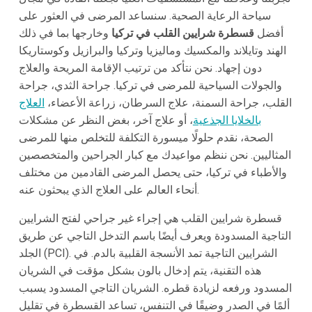
سياحة الرعاية الصحية. سنساعد المرضى في العثور على
أفضل
قسطرة شرايين القلب في تركيا
وخارجها بما في ذلك
الهند وتايلاند والمكسيك وماليزيا وتركيا والبرازيل وكوستاريكا
دون إجهاد. نحن نتأكد من ترتيب الإقامة المريحة والعلاج
والجولات السياحية للمرضى في تركيا. جراحة الثدي، جراحة
القلب، جراحة السمنة، علاج السرطان، زراعة الأعضاء،
العلاج
بالخلايا الجذعية
، أو علاج آخر، بغض النظر عن مشكلات
الصحة، نقدم حلولًا ميسورة التكلفة للتخلص منها للمرضى
المثاليين. نحن ننظم مواعيدك مع كبار الجراحين والمتخصصين
والأطباء في تركيا، حتى يحصل المرضى القادمين من مختلف
أنحاء العالم على العلاج الذي يبحثون عنه.
قسطرة شرايين القلب هي إجراء غير جراحي لفتح الشرايين
التاجية المسدودة ويعرف أيضًا باسم التدخل التاجي عن طريق
الجلد (PCI). الشرايين التاجية تمد الأنسجة القلبية بالدم. في
هذه التقنية، يتم إدخال بالون بشكل مؤقت في الشريان
المسدود ورفعه لزيادة قطره. الشريان التاجي المسدود يسبب
ألمًا في الصدر وضيقًا في التنفس، تساعد القسطرة في تقليل