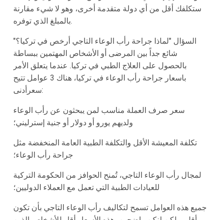
ستكلفك أقل من أي دولة متقدمة أخرى، وهو لا شيء مقارنة
بالمبلغ الذي توفره.
السؤال "لماذا جراحة رأب الوعاء التاجي أرخص في تركيا؟"
شائع جداً بين المرضى أو الأشخاص المهتمين ببساطة
بالحصول على العلاج الطبي في تركيا. عندما يتعلق الأمر
باسعار جراحة رأب الوعاء في تركيا، هناك 3 عوامل تتيح
سعرأدنى:
سعر صرف العملة مناسب لمن يبحثون عن رأب الوعاء
ولديهم يورو أو دولار أو جنية إسترليني؛
تكلفة المعيشة الأقل والتكلفة الطبية العامة المنخفضة مثل
جراحة رأب الوعاء؛
لمجال رأب الوعاء التاجي، تُمنح الحوافز من الحكومة التركية
للعيادات الطبية التي تعمل مع العملاء الدوليين؛
جميع هذه العوامل تسمح لتكاليف رأب الوعاء التاجي بأن تكون
أقل، ولكن لنكن واضحين، هذه الأسعار أقل للأشخاص الذين