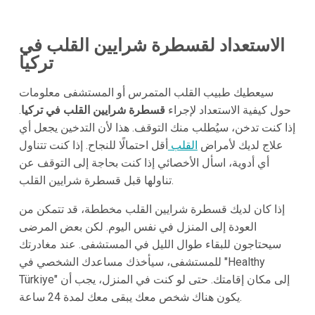
الاستعداد لقسطرة شرايين القلب في
تركيا
سيعطيك طبيب القلب المتمرس أو المستشفى معلومات
حول كيفية الاستعداد لإجراء
قسطرة شرايين القلب في تركيا
.
إذا كنت تدخن، سيُطلب منك التوقف. هذا لأن التدخين يجعل أي
علاج لديك لأمراض
القلب
أقل احتمالًا للنجاح. إذا كنت تتناول
أي أدوية، اسأل الأخصائي إذا كنت بحاجة إلى التوقف عن
تناولها قبل قسطرة شرايين القلب.
إذا كان لديك قسطرة شرايين القلب مخططة، قد تتمكن من
العودة إلى المنزل في نفس اليوم. لكن بعض المرضى
سيحتاجون للبقاء طوال الليل في المستشفى. عند مغادرتك
للمستشفى، سيأخذك مساعدك الشخصي في "Healthy
Türkiye" إلى مكان إقامتك. حتى لو كنت في المنزل، يجب أن
يكون هناك شخص معك يبقى معك لمدة 24 ساعة.