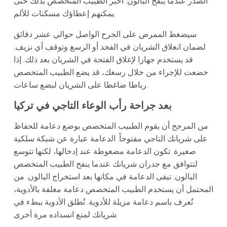
الصدر عندما يُنفخ البالون. أخبر الطبيب المتخصص بذلك حتى
يمكنهم إعطاؤك مسكنات للألم.
سيضغط الممرض على الجرح الواصل حوالي عشر دقائق
لضمان انغلاق الشريان في الفخذ أو الرسغ وتوقف أي نزيف.
قد يستخدم جهازا لإغلاق الفتحة في الشريان بعد ذلك. إذا
خضعت للإجراء من خلال رسغك، قد يضع الطبيب المتخصص
رباطا ضاغطا على الشريان لبضع ساعات.
بعد جراحة رأب الوعاء التاجي في تركيا
من المرجح أن يقوم الطبيب المتخصص بوضع دعامة للحفاظ
على شريانك التاجي مفتوحاً. الدعامة عبارة عن شبكة سلكية
صغيرة. تكون الدعامة مضغوطة عند إدخالها، لكنها تتوسع
لتتوافق مع جدران شريانك عندما ينفخ الطبيب المتخصص
البالون. تبقى الدعامة في مكانها بعد استخراج البالون. من
المحتمل أن يستخدم الطبيب المتخصص دعامة مغلفة بالأدوية،
تُعرف باسم دعامة مزيلة للأدوية. تُطلق الأدوية ببطء في
شريانك لمنع انسداده مرة أخرى.