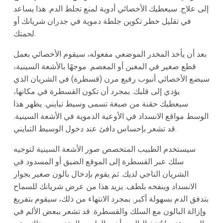
إلى علاج. سيعطيك الأخصائي أدوية لمنع تجلط الدم. هذا يساعد
في تقليل خطر تكوين جلطة دموية في جدران شريانك أو
لحمتك.
بعد أن يأخذ المخدر الموضعي مفعوله، سيقوم الأخصائي بعمل
قطع صغير في المغبن أو المعصم. موجهًا بالأشعة السينية،
سيضع الأخصائي أنبوب رفيع مرن (قسطرة) في الشريان الذي
يؤدي إلى قلبك. بمجرد أن تكون القسطرة في مكانها،
سيعطيك حقنة من صبغة تسمى وسيط تبايني. يظهر هذا
الوسط مواقع الانسداد في الأوعية الدموية في الأشعة السينية.
قد تشعر بإحساس دافئ عند دخول الوسيط التبايني.
سيستخدم الطبيب المتخصص صور الأشعة السينية لتوجيه
سلك عبر القسطرة إلى الموقع الضيق أو المسدود في
الشريان التاجي لديك. ثم يقوم بإدخال بالون صغير بجوار
الانسداد وينفخه بلطف. يزيد هذا من عرض شريانك للسماح
بتدفق الدم بسهولة أكبر. بمجرد الانتهاء من ذلك، سيقوم بتفريغ
وإزالة البالون مع السلك والقسطرة. قد تشعر ببعض الألم في