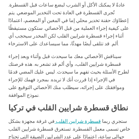
عادةً لا يمكنك الأكل أو الشرب لبضع ساعات قبل القسطرة.
تُجرى القسطرة في العادة تحت التخدير الموضعي. يتم
إعطاؤك حقنة تخدير محلي إما في المغبن أو المعصم، اعتمادًا
على كيفية إجراء العملية من قبل الأخصائي. ستكون مستيقظًا
أثناء إجراء قسطرة شرايين القلب لكن المخدر سيحجب أي
ألم. قد تتلقى أيضًا مهدئًا، مما سيساعدك على الاسترخاء.
سيناقش الأخصائي معك ما سيحدث قبل وأثناء وبعد إجراء
قسطرة شرايين القلب، وأي ألم قد تشعر به. هذه فرصتك
لطرح الأسئلة بحيث تفهم ما سيحدث. ليس عليك المضي قدمًا
في الإجراء إذا قررت أنك لا تريده. بمجرد فهمك للإجراء
وموافقتك على إجرائه، سيطلب منك الأخصائي التوقيع على
نموذج الموافقة.
نطاق قسطرة شرايين القلب في تركيا
ستجري ربما
قسطرة شرايين القلب
في غرفة مجهزة بشكل
خاص تسمى معمل القسطرة. تستغرق قسطرة شرايين القلب
حوالي ساعة، اعتمادًا على عدد الشرايين الضيقة التي تحتاج