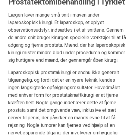
Prostatektomibehandling i
Tyrkiet
Lægen laver mange små snit i maven under
laparoskopisk kirurgi. Et laparoskop, et oplyst
observationsudstyr, indsættes i et af snittene. Gennem
de andre snit bruger kirurgen specielle værktøjer til at få
adgang og fjerne prostata. Mænd, der har laparoskopisk
kirurgi mister mindre blod under proceduren og kommer
sig hurtigere end mænd, der gennemgår åben kirurgi.
Laparoskopisk prostatakirurgi er endnu ikke generelt
tilgængelig, og fordi det er en nyere teknik, kendes
ingen langsigtede opfølgningsresultater. Hovedmålet
med enhver form for prostatakræftkirurgi er at fjerne
kræften helt. Nogle gange indebærer dette at fjerne
prostata samt det omgivende væv, inklusive et sæt
nerver til penis, der påvirker en mands evne til at få
rejsning. Nogle tumorer kan fjernes ved hjælp af en
nervebesparende tilgang, der involverer omhyggelig