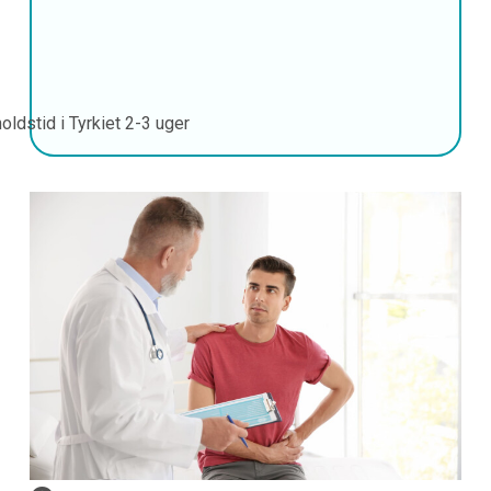
oldstid i Tyrkiet
2-3 uger