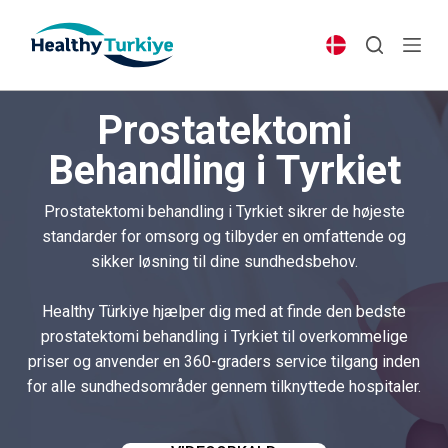
S
k
i
p
Prostatektomi
t
o
Behandling i Tyrkiet
c
o
Prostatektomi behandling i Tyrkiet sikrer de højeste
n
standarder for omsorg og tilbyder en omfattende og
t
sikker løsning til dine sundhedsbehov.
e
n
Healthy Türkiye hjælper dig med at finde den bedste
t
prostatektomi behandling i Tyrkiet til overkommelige
priser og anvender en 360-graders service tilgang inden
for alle sundhedsområder gennem tilknyttede hospitaler.