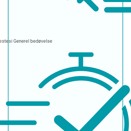
æstesi
Generel bedøvelse