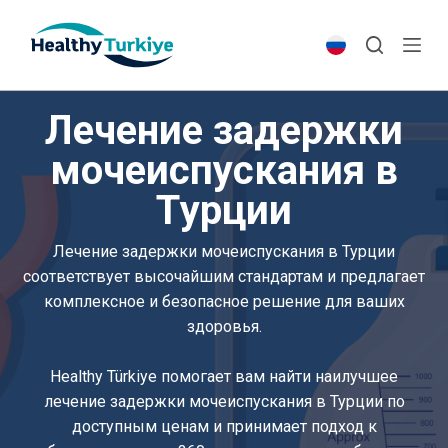
S
k
i
p
Лечение задержки
t
o
мочеиспускания в
c
Турции
o
n
t
Лечение задержки мочеиспускания в Турции
e
соответствует высочайшим стандартам и предлагает
n
комплексное и безопасное решение для ваших
t
здоровья.
Healthy Türkiye помогает вам найти наилучшее
лечение задержки мочеиспускания в Турции по
доступным ценам и принимает подход к