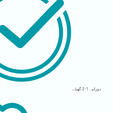
دورانیہ
1-2 گھنٹے