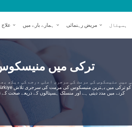
ہسپتال
مریض رہنمائی
ہمارے بارے میں
علاج
ترکی میں منیسکو
 میں منیسکوس کی مرمت کی سرجری اعلی درجے کی دیکھ بھا
کرنے میں مدد دیتی ہے اور منسلک ہسپتالوں کے ذریعے صحت کے تمام شعبوں میں 360 ڈگری سرو