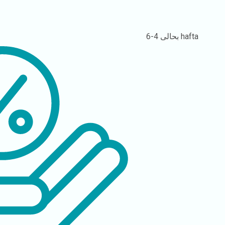
4-6 hafta
بحالی