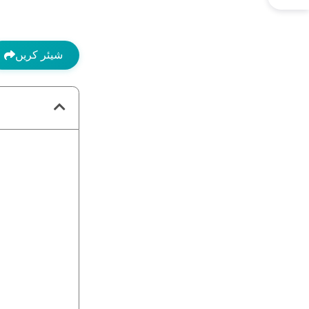
شیئر کریں