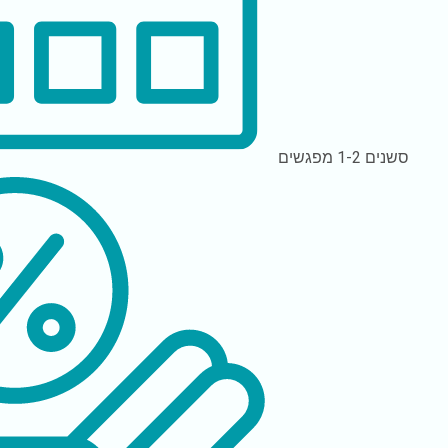
סשנים
1-2 מפגשים