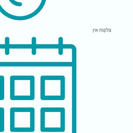
צלקות
אין