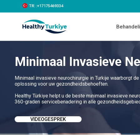
S
TR:
:+‪17175469334‬
k
i
p
Behandel
t
o
c
o
n
Minimaal Invasieve Neu
t
e
n
t
Minimaal invasieve neurochirurgie in Turkije waarborgt d
oplossing voor uw gezondheidsbehoeften.
Healthy Türkiye helpt u de beste minimaal invasieve neuroc
360-graden servicebenadering in alle gezondheidsgebiede
VIDEOGESPREK