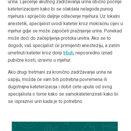
urina. Liječenje akutnog zadržavanja urina obično počinje
kateterizacijom kako bi se olakšala nelagoda punog
mjehura i spriječilo daljnje oštećenje mjehura. Uz lokalni
anestetik, specijalist uvodi kateter kroz mokraćnu cijev u
mjehur gdje se može započeti pražnjenje urina. Ponekad
može doći do začepljenja protoka uretra. Ako se to
dogodi, vaš specijalist će primijeniti anesteziju, a zatim
umetnuti kateter kroz donji
trbuh
, neposredno iznad
pubične kosti, izravno u mjehur.
Ako drugi tretmani za kronično zadržavanje urina ne
uspiju, možda će vam biti potrebna povremena ili
dugotrajna kateterizacija i dobit ćete upute od svog
specijalista o tome kako se samokateterizirati kako bi
se ispraznio urin kada je to potrebno.