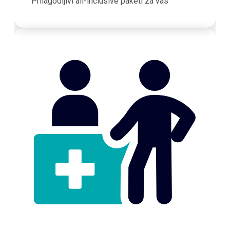
Prilagodljivi all-inclusive paketi za vas