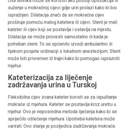
Ova tehnika može se koristiti ako postoji opstrukcija ili
suženje u mokraćnoj cijevi gdje urin prolazi kako bi bio
ispražnjen. Dilatacija znači da se mokraćna cijev
proširuje pomoću malog katetera ili cijevi. Stent je mali
kateter ili cijev koji se postavlja i ostavlja na mjestu.
Dilatacija se može provesti samostalno ili kada je
potreban stent. To se općenito izvodi ambulantno ili
tijekom posjete ordinaciji s lokalnom anestezijom. Stent
može biti privremen ili trajni kako bi pomogao isprazniti
mjehur.
Kateterizacija za liječenje
zadržavanja urina u Turskoj
Fleksibilna cijev zvana kateter koristi se za ispuštanje
mokraće iz mjehura. Kateter se postavlja kroz uretru u
mjehur. Ovo je neposredna metoda liječenja kako bi se
spriječilo oštećenje mjehura. Upotreba katetera može
varirati. Ovo stanje je posljedica zadržavanja mokraće.