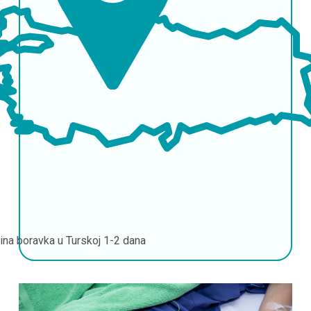
jina boravka u Turskoj
1-2 dana