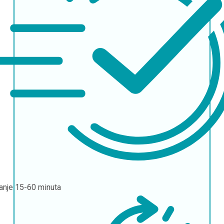
janje
15-60 minuta