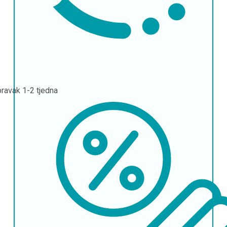
oravak
1-2 tjedna