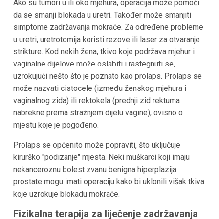
Ako su tumori u ili oko mjehura, operacija može pomoći
da se smanji blokada u uretri. Također može smanjiti
simptome zadržavanja mokraće. Za određene probleme
u uretri, uretrotomija koristi rezove ili laser za otvaranje
strikture. Kod nekih žena, tkivo koje podržava mjehur i
vaginalne dijelove može oslabiti i rastegnuti se,
uzrokujući nešto što je poznato kao prolaps. Prolaps se
može nazvati cistocele (između ženskog mjehura i
vaginalnog zida) ili rektokela (prednji zid rektuma
nabrekne prema stražnjem dijelu vagine), ovisno o
mjestu koje je pogođeno.
Prolaps se općenito može popraviti, što uključuje
kirurško "podizanje" mjesta. Neki muškarci koji imaju
nekanceroznu bolest zvanu benigna hiperplazija
prostate mogu imati operaciju kako bi uklonili višak tkiva
koje uzrokuje blokadu mokraće.
Fizikalna terapija za liječenje zadržavanja