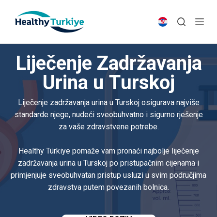
S
k
i
p
Liječenje Zadržavanja
t
o
Urina u Turskoj
c
o
Liječenje zadržavanja urina u Turskoj osigurava najviše
n
standarde njege, nudeći sveobuhvatno i sigurno rješenje
t
za vaše zdravstvene potrebe.
e
n
Healthy Türkiye pomaže vam pronaći najbolje liječenje
t
zadržavanja urina u Turskoj po pristupačnim cijenama i
primjenjuje sveobuhvatan pristup usluzi u svim područjima
zdravstva putem povezanih bolnica.