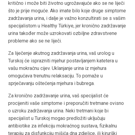
kritično i može biti životno ugrožavajuće ako se ne liječi
što je prije moguće. Ako imate bilo koje druge simptome
zadržavanja urina, i dalje je važno konzultirati se s vašim
specijalistom u Healthy Türkiye, jer kronično zadržavanje
urina također može uzrokovati ozbiljne zdravstvene
probleme ako se ne liječi.
Za liječenje akutnog zadržavanja urina, vaš urolog u
Turskoj će isprazniti mjehur postavljanjem katetera u
vašu mokraćnu cijev. Uklanjanje urina iz mjehura
omogućava trenutnu relaksaciju. To pomaže u
sprječavanju oštećenja mjehura i bubrega.
Za kronično zadržavanje urina, vaš specijalist će
procijeniti vaše simptome i preporučiti tretmane ovisno
o uzroku zadržavanja urina. Neki tretmani koje bi
specijalist u Turskoj mogao predložiti uključuju
antibiotike za infekciju mokraćnog sustava, fizikalnu
terapiju za disfunkciju mišića dna zdjelice, ili kirurški