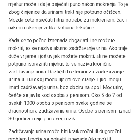
mjehur može i dalje osjećati puno nakon mokrenja. To je
zbog činjenice da urinarni trakt nije potpuno očišćen.
Možda ćete osjećati hitnu potrebu za mokrenjem, čak i
nakon mokrenja velike količine tekućine.
Kada se to počne iznenada događati i ne možete
mokriti, to se naziva akutno zadržavanje urina. Ako traje
duže vrijeme i još uvijek možete mokriti, ali ne možete
potpuno isprazniti mjehur, to se naziva kronično
zadržavanje urina. Različiti
tretmani za zadržavanje
urina u Turskoj
mogu liječiti ovo stanje. Ljudi mogu
imati zadržavanje urina, bez obzira na spol. Međutim,
češće se javlja kod osoba s penisom. Oko 5 do 7 od
svakih 1000 osoba s penisom svake godine se
dijagnosticira zadržavanje urina. Osobe s penisom iznad
80 godina imaju puno veći rizik.
Zadržavanje urina može biti kratkoročni ili dugoročni
problem i može se pojaviti iznenada (akutno) ili