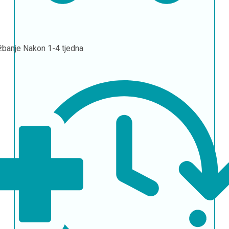
žbanje
Nakon 1-4 tjedna