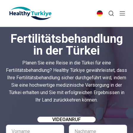
S
k
i
p
Fertilitätsbehandlung
t
o
in der Türkei
c
o
Planen Sie eine Reise in die Türkei für eine
n
Fertilitätsbehandlung? Healthy Türkiye gewährleistet, dass
t
Ihre Fertilitätsbehandlung sicher durchgeführt wird, indem
e
Sie eine hochwertige medizinische Versorgung in der
n
Türkei erhalten und Sie mit erfolgreichen Ergebnissen in
t
Ihr Land zurückkehren können.
VIDEOANRUF