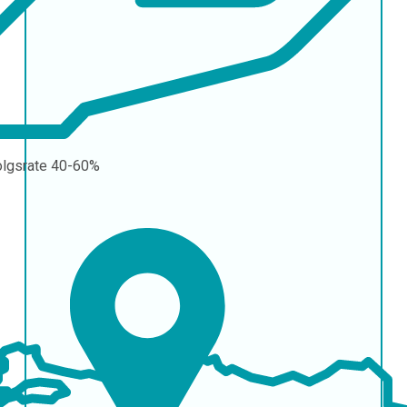
olgsrate
40-60%