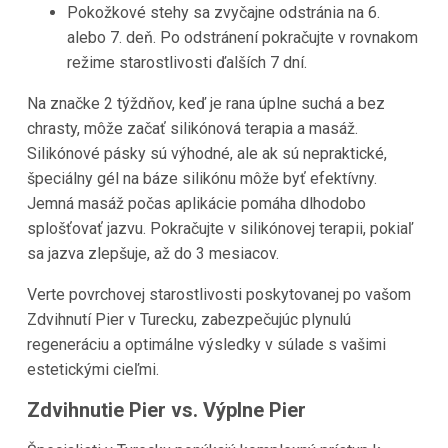
Pokožkové stehy sa zvyčajne odstránia na 6.
alebo 7. deň. Po odstránení pokračujte v rovnakom
režime starostlivosti ďalších 7 dní.
Na značke 2 týždňov, keď je rana úplne suchá a bez
chrasty, môže začať silikónová terapia a masáž.
Silikónové pásky sú výhodné, ale ak sú nepraktické,
špeciálny gél na báze silikónu môže byť efektívny.
Jemná masáž počas aplikácie pomáha dlhodobo
splošťovať jazvu. Pokračujte v silikónovej terapii, pokiaľ
sa jazva zlepšuje, až do 3 mesiacov.
Verte povrchovej starostlivosti poskytovanej po vašom
Zdvihnutí Pier v Turecku, zabezpečujúc plynulú
regeneráciu a optimálne výsledky v súlade s vašimi
estetickými cieľmi.
Zdvihnutie Pier vs. Výplne Pier