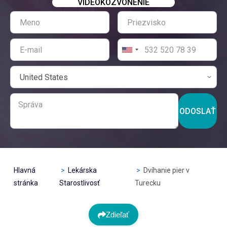
VIDEOKOZVONENIE
ODOSLAŤ
Hlavná
Lekárska
Dvíhanie pier v
stránka
Starostlivosť
Turecku
Zdieľať