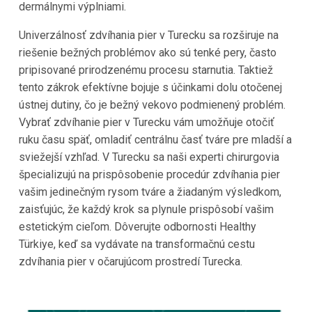
dermálnymi výplniami.
Univerzálnosť zdvíhania pier v Turecku sa rozširuje na
riešenie bežných problémov ako sú tenké pery, často
pripisované prirodzenému procesu starnutia. Taktiež
tento zákrok efektívne bojuje s účinkami dolu otočenej
ústnej dutiny, čo je bežný vekovo podmienený problém.
Vybrať zdvíhanie pier v Turecku vám umožňuje otočiť
ruku času späť, omladiť centrálnu časť tváre pre mladší a
sviežejší vzhľad. V Turecku sa naši experti chirurgovia
špecializujú na prispôsobenie procedúr zdvíhania pier
vašim jedinečným rysom tváre a žiadaným výsledkom,
zaisťujúc, že každý krok sa plynule prispôsobí vašim
estetickým cieľom. Dôverujte odbornosti Healthy
Türkiye, keď sa vydávate na transformačnú cestu
zdvíhania pier v očarujúcom prostredí Turecka.