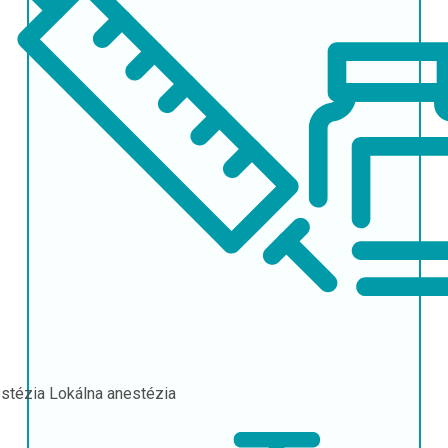
stézia
Lokálna anestézia