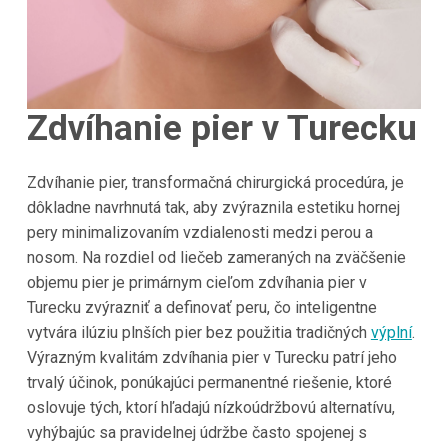
Zdvíhanie pier v Turecku
Zdvíhanie pier, transformačná chirurgická procedúra, je
dôkladne navrhnutá tak, aby zvýraznila estetiku hornej
pery minimalizovaním vzdialenosti medzi perou a
nosom. Na rozdiel od liečeb zameraných na zväčšenie
objemu pier je primárnym cieľom zdvíhania pier v
Turecku zvýrazniť a definovať peru, čo inteligentne
vytvára ilúziu plnších pier bez použitia tradičných
výplní
.
Výrazným kvalitám zdvíhania pier v Turecku patrí jeho
trvalý účinok, ponúkajúci permanentné riešenie, ktoré
oslovuje tých, ktorí hľadajú nízkoúdržbovú alternatívu,
vyhýbajúc sa pravidelnej údržbe často spojenej s