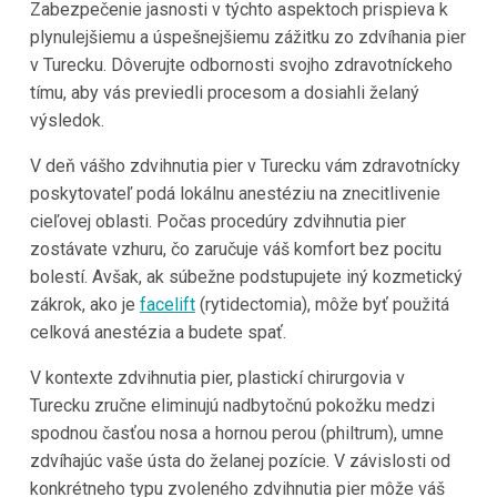
Zabezpečenie jasnosti v týchto aspektoch prispieva k
plynulejšiemu a úspešnejšiemu zážitku zo zdvíhania pier
v Turecku. Dôverujte odbornosti svojho zdravotníckeho
tímu, aby vás previedli procesom a dosiahli želaný
výsledok.
V deň vášho zdvihnutia pier v Turecku vám zdravotnícky
poskytovateľ podá lokálnu anestéziu na znecitlivenie
cieľovej oblasti. Počas procedúry zdvihnutia pier
zostávate vzhuru, čo zaručuje váš komfort bez pocitu
bolestí. Avšak, ak súbežne podstupujete iný kozmetický
zákrok, ako je
facelift
(rytidectomia), môže byť použitá
celková anestézia a budete spať.
V kontexte zdvihnutia pier, plastickí chirurgovia v
Turecku zručne eliminujú nadbytočnú pokožku medzi
spodnou časťou nosa a hornou perou (philtrum), umne
zdvíhajúc vaše ústa do želanej pozície. V závislosti od
konkrétneho typu zvoleného zdvihnutia pier môže váš