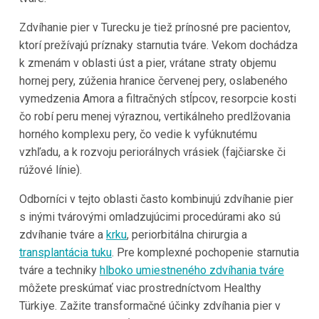
Zdvíhanie pier v Turecku je tiež prínosné pre pacientov,
ktorí prežívajú príznaky starnutia tváre. Vekom dochádza
k zmenám v oblasti úst a pier, vrátane straty objemu
hornej pery, zúženia hranice červenej pery, oslabeného
vymedzenia Amora a filtračných stĺpcov, resorpcie kosti
čo robí peru menej výraznou, vertikálneho predlžovania
horného komplexu pery, čo vedie k vyfúknutému
vzhľadu, a k rozvoju periorálnych vrásiek (fajčiarske či
rúžové línie).
Odborníci v tejto oblasti často kombinujú zdvíhanie pier
s inými tvárovými omladzujúcimi procedúrami ako sú
zdvíhanie tváre a
krku
, periorbitálna chirurgia a
transplantácia tuku
. Pre komplexné pochopenie starnutia
tváre a techniky
hlboko umiestneného zdvíhania tváre
môžete preskúmať viac prostredníctvom Healthy
Türkiye. Zažite transformačné účinky zdvíhania pier v