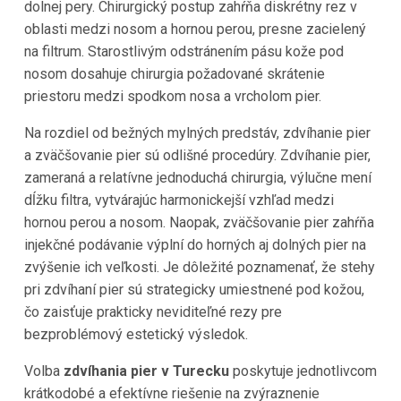
dolnej pery. Chirurgický postup zahŕňa diskrétny rez v
oblasti medzi nosom a hornou perou, presne zacielený
na filtrum. Starostlivým odstránením pásu kože pod
nosom dosahuje chirurgia požadované skrátenie
priestoru medzi spodkom nosa a vrcholom pier.
Na rozdiel od bežných mylných predstáv, zdvíhanie pier
a zväčšovanie pier sú odlišné procedúry. Zdvíhanie pier,
zameraná a relatívne jednoduchá chirurgia, výlučne mení
dĺžku filtra, vytvárajúc harmonickejší vzhľad medzi
hornou perou a nosom. Naopak, zväčšovanie pier zahŕňa
injekčné podávanie výplní do horných aj dolných pier na
zvýšenie ich veľkosti. Je dôležité poznamenať, že stehy
pri zdvíhaní pier sú strategicky umiestnené pod kožou,
čo zaisťuje prakticky neviditeľné rezy pre
bezproblémový estetický výsledok.
Volba
zdvíhania pier v Turecku
poskytuje jednotlivcom
krátkodobé a efektívne riešenie na zvýraznenie