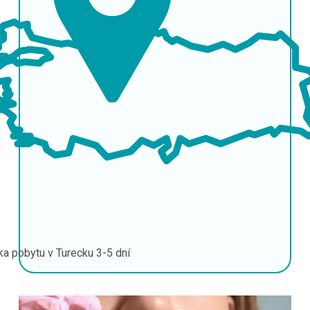
ka pobytu v Turecku
3-5 dní