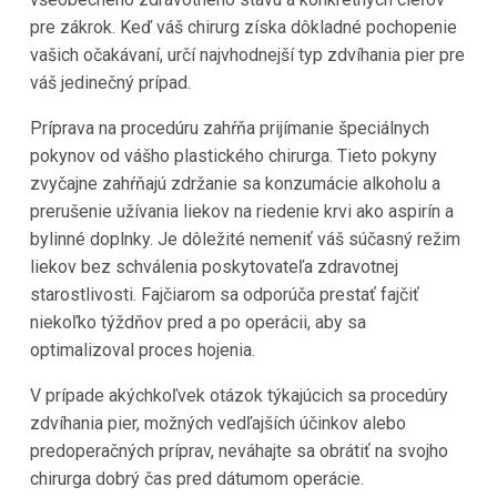
pre zákrok. Keď váš chirurg získa dôkladné pochopenie
vašich očakávaní, určí najvhodnejší typ zdvíhania pier pre
váš jedinečný prípad.
Príprava na procedúru zahŕňa prijímanie špeciálnych
pokynov od vášho plastického chirurga. Tieto pokyny
zvyčajne zahŕňajú zdržanie sa konzumácie alkoholu a
prerušenie užívania liekov na riedenie krvi ako aspirín a
bylinné doplnky. Je dôležité nemeniť váš súčasný režim
liekov bez schválenia poskytovateľa zdravotnej
starostlivosti. Fajčiarom sa odporúča prestať fajčiť
niekoľko týždňov pred a po operácii, aby sa
optimalizoval proces hojenia.
V prípade akýchkoľvek otázok týkajúcich sa procedúry
zdvíhania pier, možných vedľajších účinkov alebo
predoperačných príprav, neváhajte sa obrátiť na svojho
chirurga dobrý čas pred dátumom operácie.