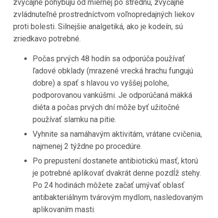
zvyčajne pohybujú od miernej po strednú, zvyčajne
zvládnuteľné prostredníctvom voľnopredajných liekov
proti bolesti. Silnejšie analgetiká, ako je kodeín, sú
zriedkavo potrebné.
Počas prvých 48 hodín sa odporúča používať
ľadové obklady (mrazené vrecká hrachu fungujú
dobre) a spať s hlavou vo vyššej polohe,
podporovanou vankúšmi. Je odporúčaná mäkká
diéta a počas prvých dní môže byť užitočné
používať slamku na pitie.
Vyhnite sa namáhavým aktivitám, vrátane cvičenia,
najmenej 2 týždne po procedúre.
Po prepustení dostanete antibiotickú masť, ktorú
je potrebné aplikovať dvakrát denne pozdĺž stehy.
Po 24 hodinách môžete začať umývať oblasť
antibakteriálnym tvárovým mydlom, nasledovaným
aplikovaním masti.