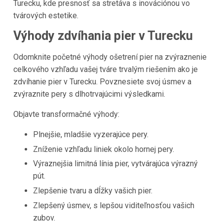
Turecku, kde presnosť sa stretáva s inovációnou vo
tvárových estetike.
Výhody zdvíhania pier v Turecku
Odomknite početné výhody ošetrení pier na zvýraznenie
celkového vzhľadu vašej tváre trvalým riešením ako je
zdvíhanie pier v Turecku. Povznesiete svoj úsmev a
zvýraznite pery s dlhotrvajúcimi výsledkami.
Objavte transformačné výhody:
Plnejšie, mladšie vyzerajúce pery.
Zníženie vzhľadu liniek okolo hornej pery.
Výraznejšia limitná línia pier, vytvárajúca výrazný
pút.
Zlepšenie tvaru a dĺžky vašich pier.
Zlepšený úsmev, s lepšou viditeľnosťou vašich
zubov.