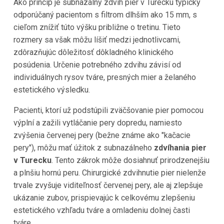
Ako princíp je subnazálny zdvih pier v Turecku typicky
odporúčaný pacientom s filtrom dlhším ako 15 mm, s
cieľom znížiť túto výšku približne o tretinu. Tieto
rozmery sa však môžu líšiť medzi jednotlivcami,
zdôrazňujúc dôležitosť dôkladného klinického
posúdenia. Určenie potrebného zdvihu závisí od
individuálnych rysov tváre, presných mier a želaného
estetického výsledku.
Pacienti, ktorí už podstúpili zväčšovanie pier pomocou
výplní a zažili vytláčanie pery dopredu, namiesto
zvýšenia červenej pery (bežne známe ako "kačacie
pery"), môžu mať úžitok z subnazálneho
zdvíhania pier
v Turecku
. Tento zákrok môže dosiahnuť prirodzenejšiu
a plnšiu hornú peru. Chirurgické zdvihnutie pier nielenže
trvale zvyšuje viditeľnosť červenej pery, ale aj zlepšuje
ukázanie zubov, prispievajúc k celkovému zlepšeniu
estetického vzhľadu tváre a omladeniu dolnej časti
tváre.