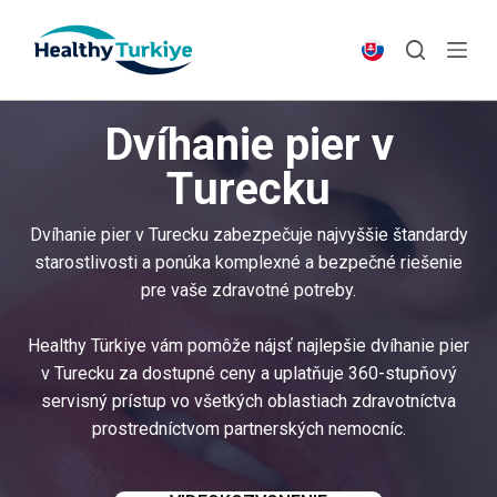
S
k
i
p
Dvíhanie pier v
t
o
Turecku
c
o
Dvíhanie pier v Turecku zabezpečuje najvyššie štandardy
n
starostlivosti a ponúka komplexné a bezpečné riešenie
t
pre vaše zdravotné potreby.
e
n
Healthy Türkiye vám pomôže nájsť najlepšie dvíhanie pier
t
v Turecku za dostupné ceny a uplatňuje 360-stupňový
servisný prístup vo všetkých oblastiach zdravotníctva
prostredníctvom partnerských nemocníc.