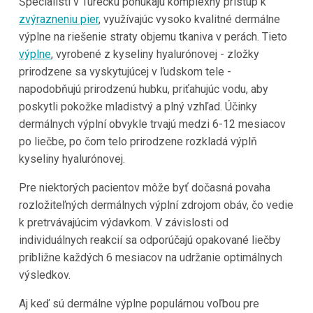
Špecialisti v Turecku ponúkajú komplexný prístup k
zvýrazneniu pier
, využívajúc vysoko kvalitné dermálne
výplne na riešenie straty objemu tkaniva v perách. Tieto
výplne
, vyrobené z kyseliny hyalurónovej - zložky
prirodzene sa vyskytujúcej v ľudskom tele -
napodobňujú prirodzenú hubku, priťahujúc vodu, aby
poskytli pokožke mladistvý a plný vzhľad. Účinky
dermálnych výplní obvykle trvajú medzi 6-12 mesiacov
po liečbe, po čom telo prirodzene rozkladá výplň
kyseliny hyalurónovej.
Pre niektorých pacientov môže byť dočasná povaha
rozložiteľných dermálnych výplní zdrojom obáv, čo vedie
k pretrvávajúcim výdavkom. V závislosti od
individuálnych reakcií sa odporúčajú opakované liečby
približne každých 6 mesiacov na udržanie optimálnych
výsledkov.
Aj keď sú dermálne výplne populárnou voľbou pre