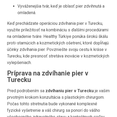
Vyváženejšia tvár, keď je oblasť pier zdvihnutá a
omladená.
Keď prechádzate operáciou zdvíhania pier v Turecku,
využite príležitosť na kombináciu s ďalšími procedúrami
na omladenie tváre. Healthy Türkiye ponúka širokú škálu
proti-starnúcich a kozmetických ošetrení, ktoré dopĺňajú
účinky zdvíhania pier. Povzniešte svoju cestu k kráse v
Turecku, kde presnosť stretáva inovácie v kozmetických
vylepšeniach.
Príprava na zdvíhanie pier v
Turecku
Pred podrobením sa
zdvíhaniu pier v Turecku
je vašim
prvotným krokom konzultácia s plastickým chirurgom.
Počas tohto stretnutia bude vykonané komplexné
fyzické vyšetrenie a váš chirurg sa ponorí do vášho
všeobecného zdravotného stavu a konkrétnych cieľov