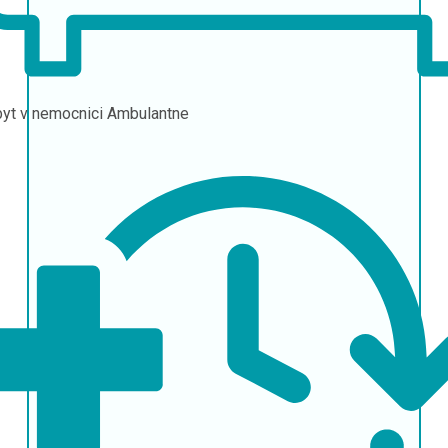
yt v nemocnici
Ambulantne