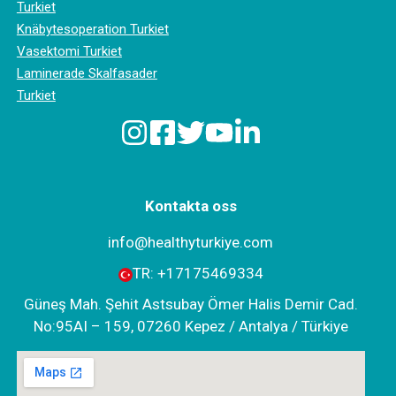
Turkiet
Knäbytesoperation Turkiet
Vasektomi Turkiet
Laminerade Skalfasader
Turkiet
Kontakta oss
info@healthyturkiye.com
TR:
+‪17175469334‬
Güneş Mah. Şehit Astsubay Ömer Halis Demir Cad.
No:95AI – 159, 07260 Kepez / Antalya / Türkiye