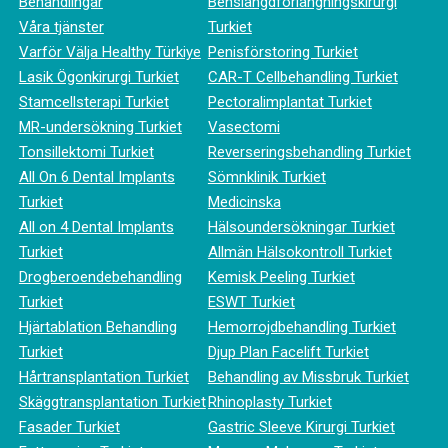
Behandlingar
Benslängdförlängningskirurgi
Våra tjänster
Turkiet
Varför Välja Healthy Türkiye
Penisförstoring Turkiet
Lasik Ögonkirurgi Turkiet
CAR-T Cellbehandling Turkiet
Stamcellsterapi Turkiet
Pectoralimplantat Turkiet
MR-undersökning Turkiet
Vasectomi
Tonsillektomi Turkiet
Reverseringsbehandling Turkiet
All On 6 Dental Implants
Sömnklinik Turkiet
Turkiet
Medicinska
All on 4 Dental Implants
Hälsoundersökningar Turkiet
Turkiet
Allmän Hälsokontroll Turkiet
Drogberoendebehandling
Kemisk Peeling Turkiet
Turkiet
ESWT Turkiet
Hjärtablation Behandling
Hemorrojdbehandling Turkiet
Turkiet
Djup Plan Facelift Turkiet
Hårtransplantation Turkiet
Behandling av Missbruk Turkiet
Skäggtransplantation Turkiet
Rhinoplasty Turkiet
Fasader Turkiet
Gastric Sleeve Kirurgi Turkiet