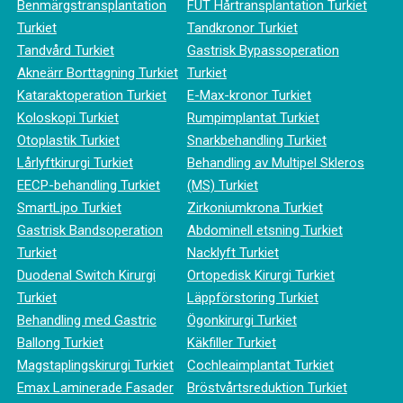
Benmärgstransplantation
FUT Hårtransplantation Turkiet
Turkiet
Tandkronor Turkiet
Tandvård Turkiet
Gastrisk Bypassoperation
Akneärr Borttagning Turkiet
Turkiet
Kataraktoperation Turkiet
E-Max-kronor Turkiet
Koloskopi Turkiet
Rumpimplantat Turkiet
Otoplastik Turkiet
Snarkbehandling Turkiet
Lårlyftkirurgi Turkiet
Behandling av Multipel Skleros
EECP-behandling Turkiet
(MS) Turkiet
SmartLipo Turkiet
Zirkoniumkrona Turkiet
Gastrisk Bandsoperation
Abdominell etsning Turkiet
Turkiet
Nacklyft Turkiet
Duodenal Switch Kirurgi
Ortopedisk Kirurgi Turkiet
Turkiet
Läppförstoring Turkiet
Behandling med Gastric
Ögonkirurgi Turkiet
Ballong Turkiet
Käkfiller Turkiet
Magstaplingskirurgi Turkiet
Cochleaimplantat Turkiet
Emax Laminerade Fasader
Bröstvårtsreduktion Turkiet