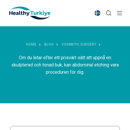
S
k
i
p
t
o
HOME
BLOG
COSMETIC SURGERY
c
o
Om du letar efter ett prisvärt sätt att uppnå en
n
skulpterad och tonad buk, kan abdominal etching vara
t
proceduren för dig.
e
n
t