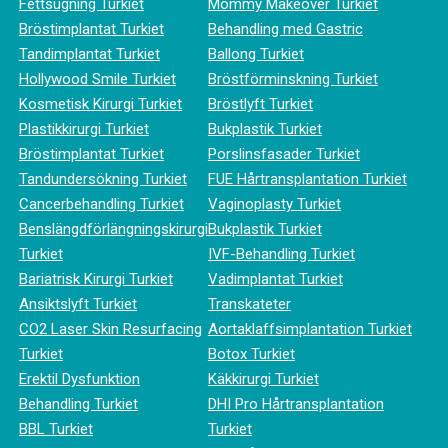
Fettsugning Turkiet
Mommy Makeover Turkiet
Bröstimplantat Turkiet
Behandling med Gastric
Tandimplantat Turkiet
Ballong Turkiet
Hollywood Smile Turkiet
Bröstförminskning Turkiet
Kosmetisk Kirurgi Turkiet
Bröstlyft Turkiet
Plastikkirurgi Turkiet
Bukplastik Turkiet
Bröstimplantat Turkiet
Porslinsfasader Turkiet
Tandundersökning Turkiet
FUE Hårtransplantation Turkiet
Cancerbehandling Turkiet
Vaginoplasty Turkiet
Benslängdförlängningskirurgi
Bukplastik Turkiet
Turkiet
IVF-Behandling Turkiet
Bariatrisk Kirurgi Turkiet
Vadimplantat Turkiet
Ansiktslyft Turkiet
Transkateter
CO2 Laser Skin Resurfacing
Aortaklaffsimplantation Turkiet
Turkiet
Botox Turkiet
Erektil Dysfunktion
Käkkirurgi Turkiet
Behandling Turkiet
DHI Pro Hårtransplantation
BBL Turkiet
Turkiet