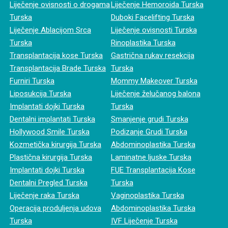
Liječenje ovisnosti o drogama
Liječenje Hemoroida Turska
Turska
Duboki Facelifting Turska
Liječenje Ablacijom Srca
Liječenje ovisnosti Turska
Turska
Rinoplastika Turska
Transplantacija kose Turska
Gastrična rukav resekcija
Transplantacija Brade Turska
Turska
Furniri Turska
Mommy Makeover Turska
Liposukcija Turska
Liječenje želučanog balona
Implantati dojki Turska
Turska
Dentalni implantati Turska
Smanjenje grudi Turska
Hollywood Smile Turska
Podizanje Grudi Turska
Kozmetička kirurgija Turska
Abdominoplastika Turska
Plastična kirurgija Turska
Laminatne ljuske Turska
Implantati dojki Turska
FUE Transplantacija Kose
Dentalni Pregled Turska
Turska
Liječenje raka Turska
Vaginoplastika Turska
Operacija produljenja udova
Abdominoplastika Turska
Turska
IVF Liječenje Turska