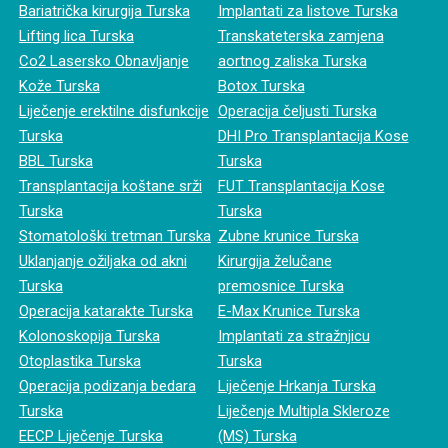
Bariatrička kirurgija Turska
Implantati za listove Turska
Lifting lica Turska
Transkateterska zamjena
Co2 Lasersko Obnavljanje
aortnog zaliska Turska
Kože Turska
Botox Turska
Liječenje erektilne disfunkcije
Operacija čeljusti Turska
Turska
DHI Pro Transplantacija Kose
BBL Turska
Turska
Transplantacija koštane srži
FUT Transplantacija Kose
Turska
Turska
Stomatološki tretman Turska
Zubne krunice Turska
Uklanjanje ožiljaka od akni
Kirurgija želučane
Turska
premosnice Turska
Operacija katarakte Turska
E-Max Krunice Turska
Kolonoskopija Turska
Implantati za stražnjicu
Otoplastika Turska
Turska
Operacija podizanja bedara
Liječenje Hrkanja Turska
Turska
Liječenje Multipla Skleroze
EECP Liječenje Turska
(MS) Turska