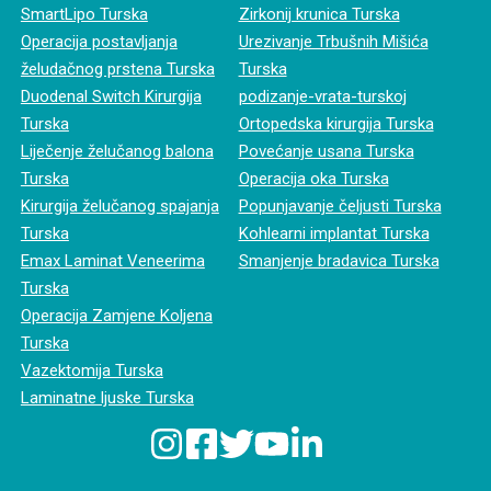
SmartLipo Turska
Zirkonij krunica Turska
Operacija postavljanja
Urezivanje Trbušnih Mišića
želudačnog prstena Turska
Turska
Duodenal Switch Kirurgija
podizanje-vrata-turskoj
Turska
Ortopedska kirurgija Turska
Liječenje želučanog balona
Povećanje usana Turska
Turska
Operacija oka Turska
Kirurgija želučanog spajanja
Popunjavanje čeljusti Turska
Turska
Kohlearni implantat Turska
Emax Laminat Veneerima
Smanjenje bradavica Turska
Turska
Operacija Zamjene Koljena
Turska
Vazektomija Turska
Laminatne ljuske Turska