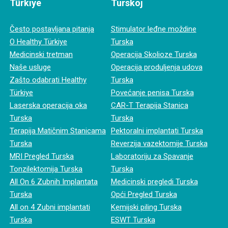
Türkiye
Turskoj
Često postavljana pitanja
Stimulator leđne moždine
O Healthy Türkiye
Turska
Medicinski tretman
Operacija Skolioze Turska
Naše usluge
Operacija produljenja udova
Zašto odabrati Healthy
Turska
Türkiye
Povećanje penisa Turska
Laserska operacija oka
CAR-T Terapija Stanica
Turska
Turska
Terapija Matičnim Stanicama
Pektoralni implantati Turska
Turska
Reverzija vazektomije Turska
MRI Pregled Turska
Laboratoriju za Spavanje
Tonzilektomija Turska
Turska
All On 6 Zubnih Implantata
Medicinski pregledi Turska
Turska
Opći Pregled Turska
All on 4 Zubni implantati
Kemijski piling Turska
Turska
ESWT Turska