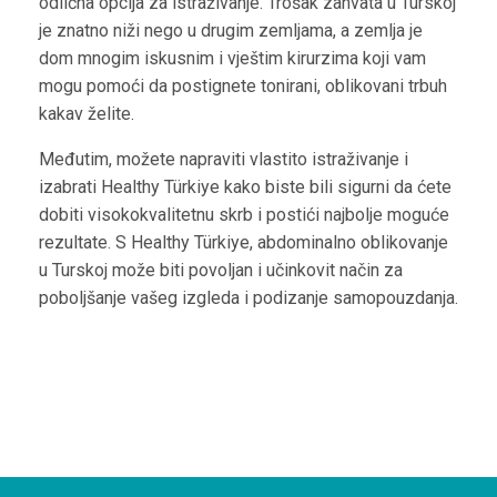
odlična opcija za istraživanje. Trošak zahvata u Turskoj
je znatno niži nego u drugim zemljama, a zemlja je
dom mnogim iskusnim i vještim kirurzima koji vam
mogu pomoći da postignete tonirani, oblikovani trbuh
kakav želite.
Međutim, možete napraviti vlastito istraživanje i
izabrati Healthy Türkiye kako biste bili sigurni da ćete
dobiti visokokvalitetnu skrb i postići najbolje moguće
rezultate. S Healthy Türkiye, abdominalno oblikovanje
u Turskoj može biti povoljan i učinkovit način za
poboljšanje vašeg izgleda i podizanje samopouzdanja.