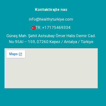
Kontaktirajte nas
info@healthyturkiye.com
TR:
+‪17175469334‬
Güneş Mah. Şehit Astsubay Ömer Halis Demir Cad.
No:95AI – 159, 07260 Kepez / Antalya / Türkiye