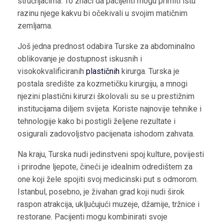
stručnjacima. To znači da pacijenti mogu primiti istu
razinu njege kakvu bi očekivali u svojim matičnim
zemljama.
Još jedna prednost odabira Turske za abdominalno
oblikovanje je dostupnost iskusnih i
visokokvalificiranih
plastičnih
kirurga. Turska je
postala središte za kozmetičku kirurgiju, a mnogi
njezini plastični kirurzi školovali su se u prestižnim
institucijama diljem svijeta. Koriste najnovije tehnike i
tehnologije kako bi postigli željene rezultate i
osigurali zadovoljstvo pacijenata ishodom zahvata.
Na kraju, Turska nudi jedinstveni spoj kulture, povijesti
i prirodne ljepote, čineći je idealnim odredištem za
one koji žele spojiti svoj medicinski put s odmorom.
Istanbul, posebno, je živahan grad koji nudi širok
raspon atrakcija, uključujući muzeje, džamije, tržnice i
restorane. Pacijenti mogu kombinirati svoje