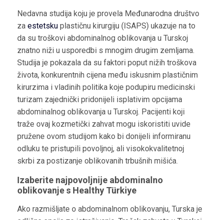
Nedavna studija koju je provela Međunarodna društvo
za
estetsku
plastičnu kirurgiju (ISAPS) ukazuje na to
da su troškovi abdominalnog oblikovanja u Turskoj
znatno niži u usporedbi s mnogim drugim zemljama.
Studija je pokazala da su faktori poput nižih troškova
života, konkurentnih cijena među iskusnim plastičnim
kirurzima i vladinih politika koje podupiru medicinski
turizam zajednički pridonijeli isplativim opcijama
abdominalnog oblikovanja u Turskoj. Pacijenti koji
traže ovaj kozmetički zahvat mogu iskoristiti uvide
pružene ovom studijom kako bi donijeli informiranu
odluku te pristupili povoljnoj, ali visokokvalitetnoj
skrbi za postizanje oblikovanih trbušnih mišića.
Izaberite najpovoljnije abdominalno
oblikovanje s Healthy Türkiye
Ako razmišljate o abdominalnom oblikovanju, Turska je