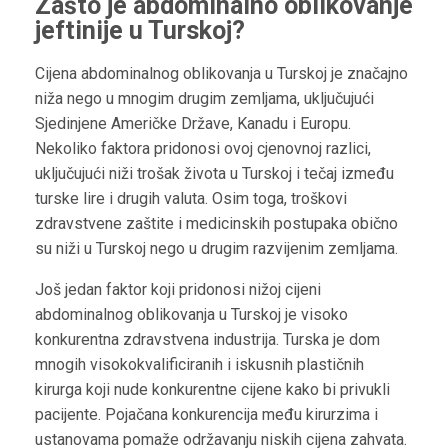
Zašto je abdominalno oblikovanje
jeftinije u Turskoj?
Cijena abdominalnog oblikovanja u Turskoj je značajno
niža nego u mnogim drugim zemljama, uključujući
Sjedinjene Američke Države, Kanadu i Europu.
Nekoliko faktora pridonosi ovoj cjenovnoj razlici,
uključujući niži trošak života u Turskoj i tečaj između
turske lire i drugih valuta. Osim toga, troškovi
zdravstvene zaštite i medicinskih postupaka obično
su niži u Turskoj nego u drugim razvijenim zemljama.
Još jedan faktor koji pridonosi nižoj cijeni
abdominalnog oblikovanja u Turskoj je visoko
konkurentna zdravstvena industrija. Turska je dom
mnogih visokokvalificiranih i iskusnih plastičnih
kirurga koji nude konkurentne cijene kako bi privukli
pacijente. Pojačana konkurencija među kirurzima i
ustanovama pomaže održavanju niskih cijena zahvata.