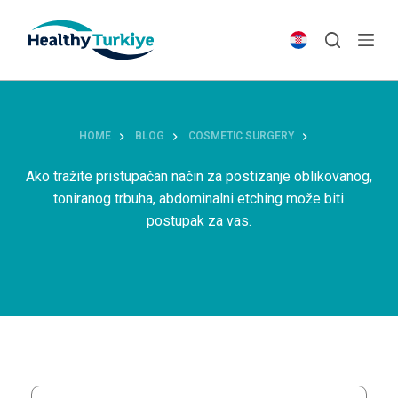
S
k
i
p
t
o
HOME
BLOG
COSMETIC SURGERY
c
o
Ako tražite pristupačan način za postizanje oblikovanog,
n
toniranog trbuha, abdominalni etching može biti
t
postupak za vas.
e
n
t