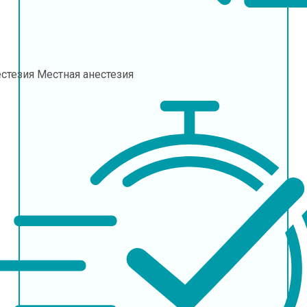
естезия
Местная анестезия