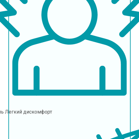
ль
Легкий дискомфорт