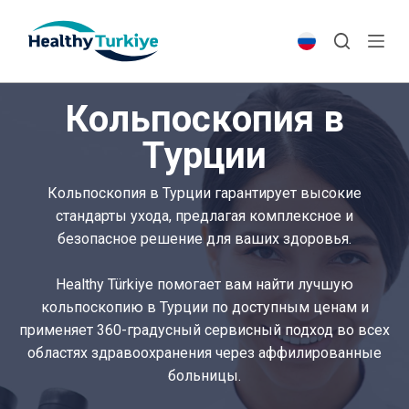
S
k
i
p
Кольпоскопия в
t
o
Турции
c
o
Кольпоскопия в Турции гарантирует высокие
n
стандарты ухода, предлагая комплексное и
t
безопасное решение для ваших здоровья.
e
n
Healthy Türkiye помогает вам найти лучшую
t
кольпоскопию в Турции по доступным ценам и
применяет 360-градусный сервисный подход во всех
областях здравоохранения через аффилированные
больницы.