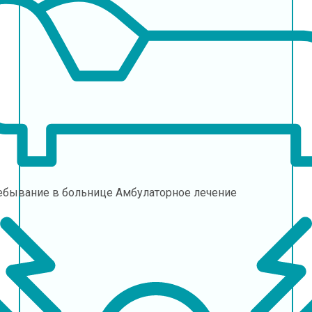
ебывание в больнице
Амбулаторное лечение