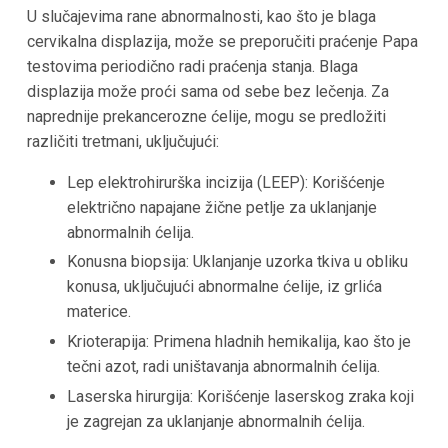
U slučajevima rane abnormalnosti, kao što je blaga
cervikalna displazija, može se preporučiti praćenje Papa
testovima periodično radi praćenja stanja. Blaga
displazija može proći sama od sebe bez lečenja. Za
naprednije prekancerozne ćelije, mogu se predložiti
različiti tretmani, uključujući:
Lep elektrohirurška incizija (LEEP): Korišćenje
električno napajane žične petlje za uklanjanje
abnormalnih ćelija.
Konusna biopsija: Uklanjanje uzorka tkiva u obliku
konusa, uključujući abnormalne ćelije, iz grlića
materice.
Krioterapija: Primena hladnih hemikalija, kao što je
tečni azot, radi uništavanja abnormalnih ćelija.
Laserska hirurgija: Korišćenje laserskog zraka koji
je zagrejan za uklanjanje abnormalnih ćelija.