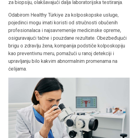
za biopsiju, olakšavajući dalja laboratorijska testiranja.
Odabirom Healthy Türkiye za kolposkopske usluge,
pojedinci mogu imati koristi od stručnosti obučenih
profesionalaca i najsavremenije medicinske opreme,
osiguravajući tačne i pouzdane rezultate. Obezbeđujući
brigu o zdravlju žena, kompanija podstiče kolposkopiju
kao preventivnu meru, pomažući u ranoj detekciji i
upravljanju bilo kakvim abnormalnim promenama na
ćelijama.