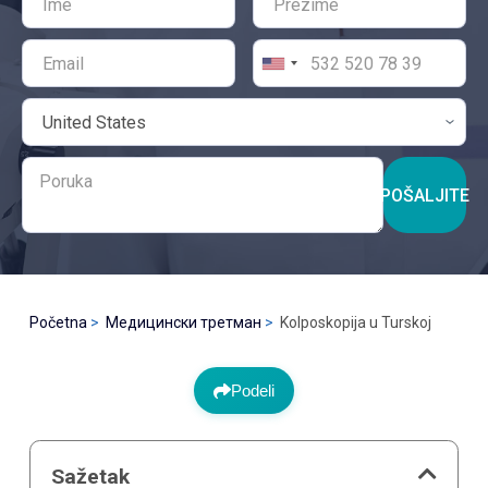
POŠALJITE
Početna
Медицински третман
Kolposkopija u Turskoj
Podeli
Sažetak