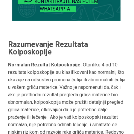
KONTAKTIRAJTE NAS PUTEM
WHATSAPP-A
Razumevanje Rezultata
Kolposkopije
Normalan Rezultat Kolposkopije:
Otprilike 4 od 10
rezultata kolposkopije su klasifikovani kao normalni, što
ukazuje na odsustvo promena ćelija ili abnormalnih ćelija
u vašem grliću materice. Važno je napomenuti da, čak i
ako je prethodni rezultat pregleda grlića materice bio
abnormalan, kolposkopija može pružiti detaljniji pregled
grlića materice, otkrivajući da li je potrebno dalje
praćenje ili lečenje.
Ako je vaš kolposkopski rezultat
normalan, nije potrebno odmah lečenje, i smatrate se
niskim rizikom od razvoja raka grlića materice. Redovno