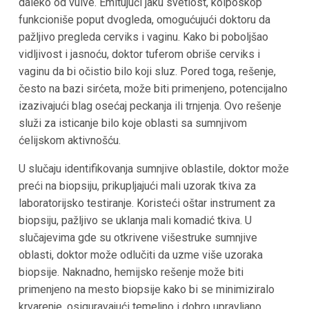
daleko od vulve. Emitujući jaku svetlost, kolposkop
funkcioniše poput dvogleda, omogućujući doktoru da
pažljivo pregleda cerviks i vaginu. Kako bi poboljšao
vidljivost i jasnoću, doktor tuferom obriše cerviks i
vaginu da bi očistio bilo koji sluz. Pored toga, rešenje,
često na bazi sirćeta, može biti primenjeno, potencijalno
izazivajući blag osećaj peckanja ili trnjenja. Ovo rešenje
služi za isticanje bilo koje oblasti sa sumnjivom
ćelijskom aktivnošću.
U slučaju identifikovanja sumnjive oblastile, doktor može
preći na biopsiju, prikupljajući mali uzorak tkiva za
laboratorijsko testiranje. Koristeći oštar instrument za
biopsiju, pažljivo se uklanja mali komadić tkiva. U
slučajevima gde su otkrivene višestruke sumnjive
oblasti, doktor može odlučiti da uzme više uzoraka
biopsije. Naknadno, hemijsko rešenje može biti
primenjeno na mesto biopsije kako bi se minimiziralo
krvarenje, osiguravajući temeljno i dobro upravljano