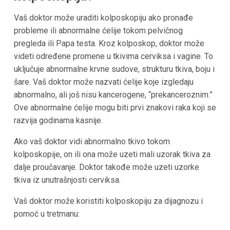
Vaš doktor može uraditi kolposkopiju ako pronađe
probleme ili abnormalne ćelije tokom pelvičnog
pregleda ili Papa testa. Kroz kolposkop, doktor može
videti određene promene u tkivima cerviksa i vagine. To
uključuje abnormalne krvne sudove, strukturu tkiva, boju i
šare. Vaš doktor može nazvati ćelije koje izgledaju
abnormalno, ali još nisu kancerogene, “prekanceroznim.”
Ove abnormalne ćelije mogu biti prvi znakovi raka koji se
razvija godinama kasnije.
Ako vaš doktor vidi abnormalno tkivo tokom
kolposkopije, on ili ona može uzeti mali uzorak tkiva za
dalje proučavanje. Doktor takođe može uzeti uzorke
tkiva iz unutrašnjosti cerviksa.
Vaš doktor može koristiti kolposkopiju za dijagnozu i
pomoć u tretmanu: