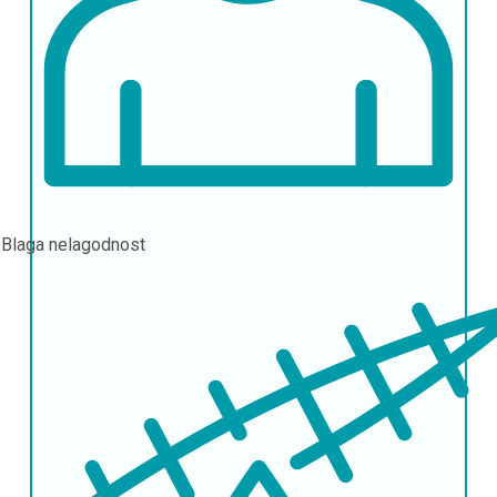
l
Blaga nelagodnost