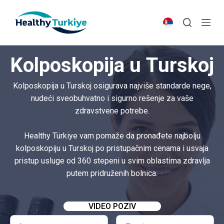
S
k
i
p
Kolposkopija u Turskoj
t
o
Kolposkopija u Turskoj osigurava najviše standarde nege,
c
nudeći sveobuhvatno i sigurno rešenje za vaše
o
zdravstvene potrebe.
n
t
Healthy Türkiye vam pomaže da pronađete najbolju
e
kolposkopiju u Turskoj po pristupačnim cenama i usvaja
n
pristup usluge od 360 stepeni u svim oblastima zdravlja
t
putem pridruženih bolnica.
VIDEO POZIV