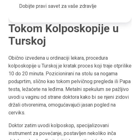
Dobijte pravi savet za vaše zdravlje
Tokom Kolposkopije u
Turskoj
Obično izvedena u ordinaciji lekara, procedura
kolposkopije u Turskoj je kratak proces koji traje otprilike
10 do 20 minuta. Pozicionirani na stolu sa nogama
poduprtim, slično kao tokom pelvičnog pregleda ili Papa
testa, ležaćete na leđima. Metalni spekulum se pažljivo
uvodi u vaginu od strane doktora kako bi se njeni zidovi
držali otvorenima, omogućavajući jasan pogled na
cerviks.
Doktor zatim uvodi kolposkop, specijalizovani
instrument za povećanje, postavljen nekoliko inča