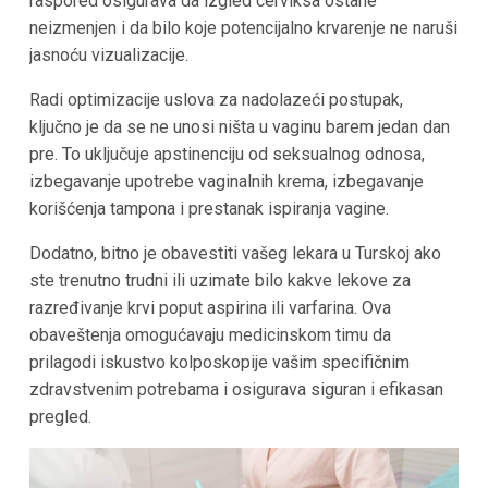
raspored osigurava da izgled cerviksa ostane
neizmenjen i da bilo koje potencijalno krvarenje ne naruši
jasnoću vizualizacije.
Radi optimizacije uslova za nadolazeći postupak,
ključno je da se ne unosi ništa u vaginu barem jedan dan
pre. To uključuje apstinenciju od seksualnog odnosa,
izbegavanje upotrebe vaginalnih krema, izbegavanje
korišćenja tampona i prestanak ispiranja vagine.
Dodatno, bitno je obavestiti vašeg lekara u Turskoj ako
ste trenutno trudni ili uzimate bilo kakve lekove za
razređivanje krvi poput aspirina ili varfarina. Ova
obaveštenja omogućavaju medicinskom timu da
prilagodi iskustvo kolposkopije vašim specifičnim
zdravstvenim potrebama i osigurava siguran i efikasan
pregled.