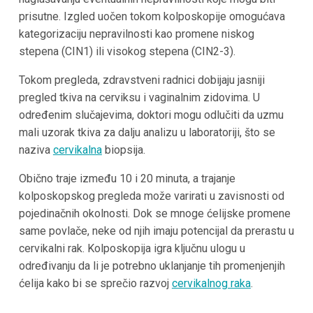
prisutne. Izgled uočen tokom kolposkopije omogućava
kategorizaciju nepravilnosti kao promene niskog
stepena (CIN1) ili visokog stepena (CIN2-3).
Tokom pregleda, zdravstveni radnici dobijaju jasniji
pregled tkiva na cerviksu i vaginalnim zidovima. U
određenim slučajevima, doktori mogu odlučiti da uzmu
mali uzorak tkiva za dalju analizu u laboratoriji, što se
naziva
cervikalna
biopsija.
Obično traje između 10 i 20 minuta, a trajanje
kolposkopskog pregleda može varirati u zavisnosti od
pojedinačnih okolnosti. Dok se mnoge ćelijske promene
same povlače, neke od njih imaju potencijal da prerastu u
cervikalni rak. Kolposkopija igra ključnu ulogu u
određivanju da li je potrebno uklanjanje tih promenjenjih
ćelija kako bi se sprečio razvoj
cervikalnog raka
.