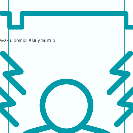
avak u bolnici
Амбулантно