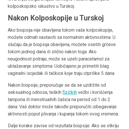
kolposkopsko iskustvo u Turskoj.
Nakon Kolposkopije u Turskoj
Ako biopsija nije obavljena tokom vaše kolposkopije,
možete odmah nastaviti sa normalnim aktivnostima. U
slučaju da je biopsija obavljena, možete osetiti grčeve
tokom jednog dana ili slično nakon toga. Ako
neugodnost potraje, može se uzeti paracetamol za
ublažavanje simptoma. Uobičajeno je primetiti blag
vaginalni iscjedak ili tačkice koje traju otprilike 5 dana.
Nakon biopsije, preporučuje se da se uzdržite od
seksualnog odnosa, teških
fizičkih
vežbi i korišćenja
tampona ili menstrualnih čašica na period od 1 do 2
dana. Vaš doktor može takođe preporučiti izbegavanje
aktivnosti poput plivanja i kupanja tokom ovog vremena.
Dalje korake zavise od rezultata biopsije. Ako se otkriju