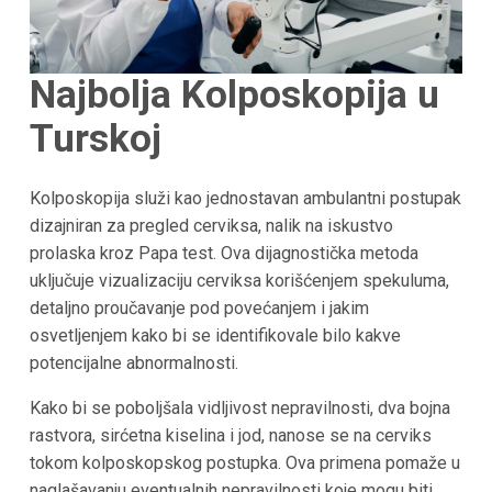
Najbolja Kolposkopija u
Turskoj
Kolposkopija služi kao jednostavan ambulantni postupak
dizajniran za pregled cerviksa, nalik na iskustvo
prolaska kroz Papa test. Ova dijagnostička metoda
uključuje vizualizaciju cerviksa korišćenjem spekuluma,
detaljno proučavanje pod povećanjem i jakim
osvetljenjem kako bi se identifikovale bilo kakve
potencijalne abnormalnosti.
Kako bi se poboljšala vidljivost nepravilnosti, dva bojna
rastvora, sirćetna kiselina i jod, nanose se na cerviks
tokom kolposkopskog postupka. Ova primena pomaže u
naglašavanju eventualnih nepravilnosti koje mogu biti