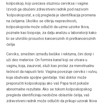
kolposkop, koji uvećava sluznicu cerviksa i vagine.
Izvodi ga obučeni zdravstveni radnik pod nazivom
'kolposkopista', a cilj pregleda je identifikacija promena
na ćelijama. Ukoliko se otkriju nepravilnosti,
kolposkopista može odlučiti da uzme uzorke tkiva,
poznate kao biopsije, za dalju analizu u laboratoriji kako
bi se utvrdilo prisustvo kanceroznih ili pretkanceroznih
ćelija.
Cerviks, smešten između bešike i rektuma, čini donji i
uži deo materice. On formira kanal koji se otvara u
vaginu, koja, zauzvrat, služi kao prolaz za menstrualnu
tečnost da napusti telo. Vagina povezuje cerviks i vulvu,
koja obuhvata spoljne genitalije. Vaš doktor može
preporučiti kolposkopiju ako vaš Papa test pokaže
abnormalne rezultate. Ako se tokom kolposkopskog
pregleda identificiraju neobične oblastile ćelija, vaš
zdravstveni radnik može odlučiti da prikupi uzorak tkiva