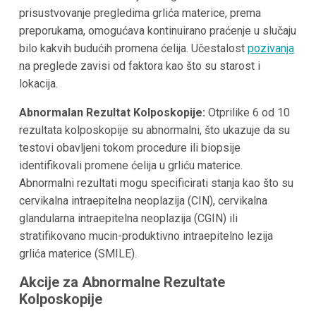
prisustvovanje pregledima grlića materice, prema
preporukama, omogućava kontinuirano praćenje u slučaju
bilo kakvih budućih promena ćelija. Učestalost
pozivanja
na preglede zavisi od faktora kao što su starost i
lokacija.
Abnormalan Rezultat Kolposkopije:
Otprilike 6 od 10
rezultata kolposkopije su abnormalni, što ukazuje da su
testovi obavljeni tokom procedure ili biopsije
identifikovali promene ćelija u grliću materice.
Abnormalni rezultati mogu specificirati stanja kao što su
cervikalna intraepitelna neoplazija (CIN), cervikalna
glandularna intraepitelna neoplazija (CGIN) ili
stratifikovano mucin-produktivno intraepitelno lezija
grlića materice (SMILE).
Akcije za Abnormalne Rezultate
Kolposkopije