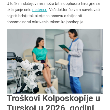
U teškim slučajevima, može biti neophodna hirurgija za
uklanjanje cele
materice
. Vaš doktor će vam savetovati
najprikladniji tok akcije na osnovu ozbiljnosti
abnormalnosti otkrivenih tokom kolposkopije.
Troškovi Kolposkopije u
Turskoj u 2026. godini