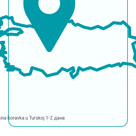
ina boravka u Turskoj
1-2 дана