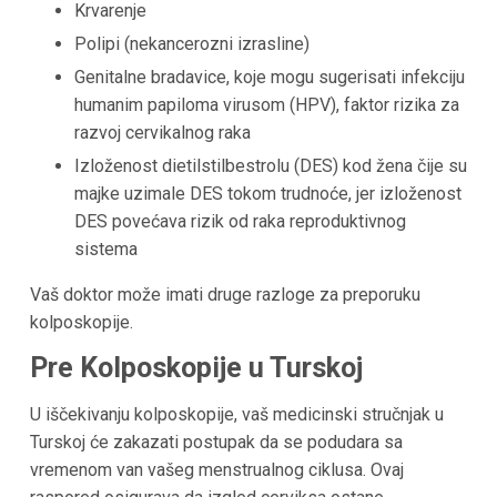
Krvarenje
Polipi (nekancerozni izrasline)
Genitalne bradavice, koje mogu sugerisati infekciju
humanim papiloma virusom (HPV), faktor rizika za
razvoj cervikalnog raka
Izloženost dietilstilbestrolu (DES) kod žena čije su
majke uzimale DES tokom trudnoće, jer izloženost
DES povećava rizik od raka reproduktivnog
sistema
Vaš doktor može imati druge razloge za preporuku
kolposkopije.
Pre Kolposkopije u Turskoj
U iščekivanju kolposkopije, vaš medicinski stručnjak u
Turskoj će zakazati postupak da se podudara sa
vremenom van vašeg menstrualnog ciklusa. Ovaj