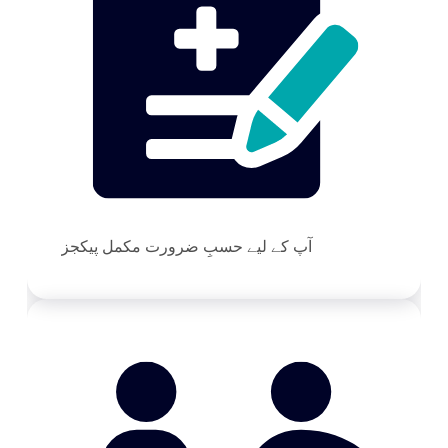
آپ کے لیے حسبِ ضرورت مکمل پیکجز