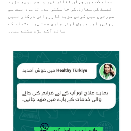
معاملات میں جہاں نتائج غیر واضح ہوں، مزید
ٹیسٹ کی سفارش کی جا سکتی ہے۔ تاہم، بہت سی
صورتوں میں کوئی مزید کارروائی درکار نہیں
ہوتی، اور مریض اپنی جاری صحت پر اعتماد کے
ساتھ آگے بڑھ سکتے ہیں۔
واٹس ایپ پر رابطہ کریں