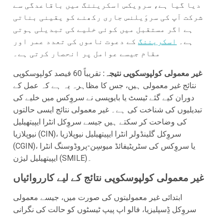
دیا گیا ہے، سرویکس اسکریننگ میں باقاعدگی سے
شرکت آپ کی سروَیلنس جاری رکھنے کو یقینی بناتی
ہے اگر مستقبل میں کوئی خلیے کی تبدیلی ہوتی
ہے۔
اسکریننگ
کے دعوت ناموں کی تعدد عمر اور
مقام جیسے عوامل پر انحصار کرتی ہے۔
غیر معمولی کولپوسکوپی نتیجہ:
تقریباً 60 فیصد کولپوسکوپی
نتائج غیر معمولی ہیں، جس کا مظاہرہ یہ ہے کہ عمل کے
دوران کیے گئے ٹیسٹ یا بایوپسی نے سروِکس میں خلیے کی
تبدیلیوں کی شناخت کی ہے۔ غیر معمولی نتائج ایسی حالتوں
کی وضاحت کر سکتے ہیں جیسے سروِکل انٹرا ایپیتھیلیل
نیوپلازیا (CIN)، سروِکل گلینڈولر انٹرا ایپیتھیلیل نیوپلازیا
(CGIN)، یا سروِکس کی سٹریٹیفائڈ میوسِن-پروڈوسنگ انٹرا
ایپیتھیلیل لیژن (SMILE)۔
غیر معمولی کولپوسکوپی نتائج کے لیے کارروائیاں
ابتدائی غیر معمولیتوں کی صورت میں، جیسے معمولی
سروِکل ڈِسپلیزیا، فالو اپ پیپ ٹیسٹوں کو حالت کی نگرانی