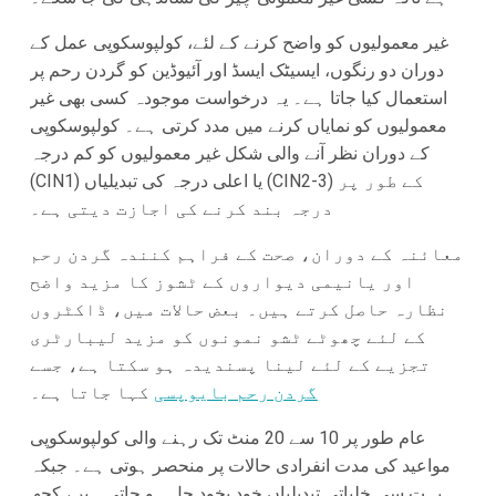
غیر معمولیوں کو واضح کرنے کے لئے، کولپوسکوپی عمل کے
دوران دو رنگوں، ایسیٹک ایسڈ اور آئیوڈین کو گردن رحم پر
استعمال کیا جاتا ہے۔ یہ درخواست موجودہ کسی بھی غیر
معمولیوں کو نمایاں کرنے میں مدد کرتی ہے۔ کولپوسکوپی
کے دوران نظر آنے والی شکل غیر معمولیوں کو کم درجہ
(CIN1) یا اعلی درجہ کی تبدیلیاں (CIN2-3) کے طور پر
درجہ بند کرنے کی اجازت دیتی ہے۔
معائنہ کے دوران، صحت کے فراہم کنندہ گردن رحم
اور یانیمی دیواروں کے ٹشوز کا مزید واضح
نظارہ حاصل کرتے ہیں۔ بعض حالات میں، ڈاکٹروں
کے لئے چھوٹے ٹشو نمونوں کو مزید لیبارٹری
تجزیے کے لئے لینا پسندیدہ ہو سکتا ہے، جسے
گردن رحم بایوپسی
کہا جاتا ہے۔
عام طور پر 10 سے 20 منٹ تک رہنے والی کولپوسکوپی
مواعید کی مدت انفرادی حالات پر منحصر ہوتی ہے۔ جبکہ
بہت سی خلیاتی تبدیلیاں خود بخود حل ہو جاتی ہیں، کچھ