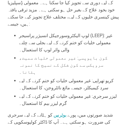
کے لیے دوری سے تجویز کیا جا سکتا ہے۔ معمولی ڈِسپلیزیا
خود بخود علاج کے بغیر حل ہو سکتی ہے۔ مزید ترقی یافتہ
پیش کینسری خلیوں کے لیے، مختلف علاج تجویز کیے جا سکتے
ہیں، جیسے:
لوپ الیکٹروسورجیکل انسیژر پراسیجر (LEEP): غیر
معمولی خلیات کو ختم کرنے کے لیے بجلی سے چلنے
والی وائر لوپ کا استعمال۔
کون بایوپسی: غیر معمولی خلیات سمیت،
سرویکس سے کون شکل کے نسیج کا نمونہ
ہٹانا۔
کریو تھراپی: غیر معمولی خلیات کو ختم کرنے کے لیے
سرد کیمیکلز، جیسے مائع نائٹروجن، کا استعمال۔
لیزر سرجری: غیر معمولی خلیات کو ختم کرنے کے لیے
گرم لیزر بیم کا استعمال۔
شدید صورتوں میں، پورے
یوٹرس
کو ہٹانے کے لیے سرجری
کی ضرورت ہو سکتی ہے۔ آپ کا ڈاکٹر کولپوسکوپی کے