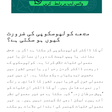
واٹس ایپ پر رابطہ کریں
مجھے کولپوسکوپی کی ضرورت
کیوں ہو سکتی ہے؟
آپ کا ڈاکٹر کولپوسکوپی کر سکتا ہے اگر وہ فحش
معائنہ یا پیپ ٹیسٹ کے دوران مسائل یا غیر
معمولی خلیات تلاش کرتا ہے۔ کولپوسکوپ کے
ذریعے، ڈاکٹر گردن رحم اور یانیمی ٹشوز میں
مخصوص تبدیلیاں دیکھ سکتا ہے۔ ان میں غیر
معمولی خون کی شریانیں، ٹشوز کا ڈھانچہ، رنگ،
اور نمونے شامل ہیں۔ آپ کا ڈاکٹر ان خلیات کو
"پیش سرطان زدہ" کہہ سکتا ہے جو غیر معمولی نظر
آتے ہیں، لیکن ابھی تک کینسر نہیں ہیں۔ یہ غیر
معمولی خلیات کینسر کی ابتدائی علامات ہو سکتے