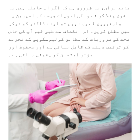
مزید برآں، یہ ضروری ہے کہ اگر آپ حاملہ ہیں یا
خون پتلا کر نے والی ادویات جیسے کہ اسپرین یا
وارفیرین لے رہے ہیں تو اپنے ڈاکٹر کو ترکی
میں مطلع کریں۔ اس انکشاف سے طبی ٹیم آپ کی خاص
صحت کی ضروریات کے مطابق کولپوسکوپی کے تجربے
کو ترتیب دینے کے قابل بناتی ہے اور محفوظ اور
مؤثر امتحان کو یقینی بناتی ہے۔