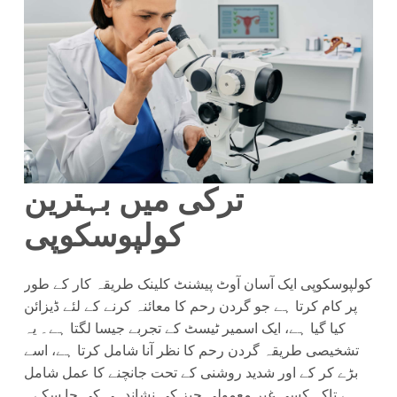
ترکی میں بہترین
کولپوسکوپی
کولپوسکوپی ایک آسان آوٹ پیشنٹ کلینک طریقہ کار کے طور
پر کام کرتا ہے جو گردن رحم کا معائنہ کرنے کے لئے ڈیزائن
کیا گیا ہے، ایک اسمیر ٹیسٹ کے تجربے جیسا لگتا ہے۔ یہ
تشخیصی طریقہ گردن رحم کا نظر آنا شامل کرتا ہے، اسے
بڑے کر کے اور شدید روشنی کے تحت جانچنے کا عمل شامل
ہے تاکہ کسی غیر معمولی چیز کی نشاندہی کی جا سکے۔