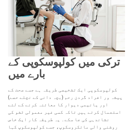
ترکی میں کولپوسکوپی کے
بارے میں
کولپوسکوپی ایک تشخیصی طریقہ ہے جسے صحت کے
پیشہ ور افراد گردن رحم (بچہ دانی کے نچلے حصے)
اور یانیمی دیوار کا معائنہ کرنے کے لئے
استعمال کرتے ہیں تاکہ کسی غیر معمولی ٹشو کی
نشاندہی کی جا سکے۔ یہ طریقہ کار ایک خاص
روشنی والی مائکروسکوپ، جسے کولپوسکوپ کہا