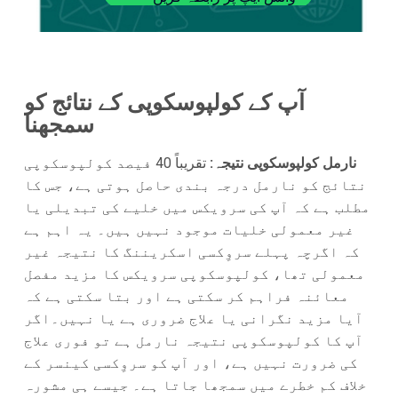
آپ کے کولپوسکوپی کے نتائج کو
سمجھنا
نارمل کولپوسکوپی نتیجہ:
تقریباً 40 فیصد کولپوسکوپی
نتائج کو نارمل درجہ بندی حاصل ہوتی ہے، جس کا
مطلب ہے کہ آپ کی سرویکس میں خلیے کی تبدیلی یا
غیر معمولی خلیات موجود نہیں ہیں۔ یہ اہم ہے
کہ اگرچہ پہلے سروِکسی اسکریننگ کا نتیجہ غیر
معمولی تھا، کولپوسکوپی سرویکس کا مزید مفصل
معائنہ فراہم کر سکتی ہے اور بتا سکتی ہے کہ
آیا مزید نگرانی یا علاج ضروری ہے یا نہیں۔
اگر
آپ کا کولپوسکوپی نتیجہ نارمل ہے تو فوری علاج
کی ضرورت نہیں ہے، اور آپ کو سروِکسی کینسر کے
خلاف کم خطرے میں سمجھا جاتا ہے۔ جیسے ہی مشورہ