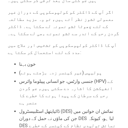
ہیں جو کئی سال بعد ترقی کر سکتی ہیں۔
اگر آپ کے ڈاکٹر کو کولپوسکوپی کے دوران غیر
معمولی ٹشوز نظر آتے ہیں، تو وہ مزید مطالعہ
کے لئے چھوٹا ٹشو نمونہ لے سکتا ہے۔ ڈاکٹر
گردن رحم کے اندر سے ٹشو نمونے بھی لے سکتا ہے۔
آپ کا ڈاکٹر کولپوسکوپی کو تشخیص اور علاج میں
مدد کے لئے استعمال کر سکتا ہے:
خون بہنا
پولیپس (غیر کینسر زدہ بڑھتے ہوئے)
جنسی وارٹس، جو انسانی پپیلوما وائرس (HPV) کے
انفیکشن کا اشارہ دے سکتی ہیں، جو گردن
رحم کے سرطان کے پیدا ہونے کا خطرے کا
عنصر ہے
ڈائیایتھل اسٹلبیسٹرول (DES) نمائش ان خواتین میں
جن کی ماؤں نے حمل کے دوران DES لیا ہو، کیونکہ
DES نمائش تولیدی نظام کے کینسر کے خطرے