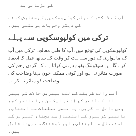
کو بڑھاتی ہے
آپ کے ڈاکٹر کے پاس کولپوسکوپی کی سفارش کرنے
کی دیگر وجوہات ہو سکتی ہیں۔
ترکی میں کولپوسکوپی سے پہلے
کولپوسکوپی کی توقع میں، آپ کا طبی معالجہ ترکی میں آپ
کے ماہواری کے دور سے ہٹ کر وقت کے ساتھ عمل کا انعقاد
کرے گا۔ یہ شیڈولنگ یقین دہانی کراتا ہے کہ گردن رحم کی
صورت متاثر نہ ہو، اور کوئی ممکنہ خون بہنا وضاحت کی
وضاحت کو متاثر نہ کرے۔
آنے والے طریقے کے لئے بہترین حالات کو بہتر
بنانے کے لئے، کم از کم ایک دن پہلے اندر کچھ
بھی داخل نہ کریں۔ یہ جنسی تعلقات سے اجتناب،
یانیمی کریموں کے استعمال سے بچنا، ٹمپونز کے
استعمال سے اجتناب، اور دُوشننگ سے بچنا شامل
ہیں۔