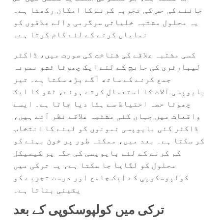
جاننے کی حس کی تجربہ کرنے کا امکان رکھتا ہے۔
یہ محلول مشتبہ خلیاتی سرگرمی والے علاقوں کو
نمایاں کرنے کے لئے کام کرتا ہے۔
کسی مشتبہ علاقے کی شناخت کی صورت میں، ڈاکٹر
لیبارٹری کی جانچ کے لئے ایک چھوٹا ٹشو نمونہ
جمع کرنے کے ساتھ آگے بڑھ سکتا ہے۔ تیز
بایوپسی آلات کا استعمال کرتے ہوئے، ٹشو کا ایک
چھوٹا حصہ احتیاط سے ہٹا دیا جاتا ہے۔ ایسے
واقعات میں جہاں کئی مشتبہ علاقے نظر آتے ہیں،
ڈاکٹر کئی بایوپسی نمونوں کو لینے کا انتخاب
کر سکتا ہے۔ بعد میں، ممکنہ طور پر خون بہنے کو
کم کرنے کے لئے بایوپسی کی جگہ پر کیمیکل
محلول کو لگایا جا سکتا ہے، یہ ترکی میں
کولپوسکوپی کے ایک جامع اور درست تجربے کو
یقینی بناتا ہے۔
ترکی میں کولپوسکوپی کے بعد