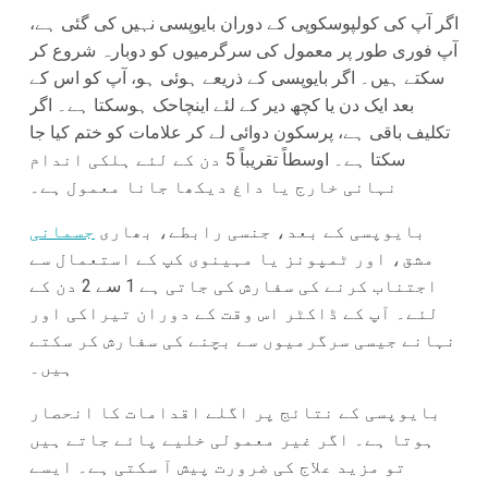
اگر آپ کی کولپوسکوپی کے دوران بایوپسی نہیں کی گئی ہے،
آپ فوری طور پر معمول کی سرگرمیوں کو دوبارہ شروع کر
سکتے ہیں۔ اگر بایوپسی کے ذریعے ہوئی ہو، آپ کو اس کے
بعد ایک دن یا کچھ دیر کے لئے اینچاحک ہوسکتا ہے۔ اگر
تکلیف باقی ہے، پرسکون دوائی لے کر علامات کو ختم کیا جا
سکتا ہے۔ اوسطاً تقریباً 5 دن کے لئے ہلکی اندام
نہانی خارج یا داغ دیکھا جانا معمول ہے۔
بایوپسی کے بعد، جنسی رابطے، بھاری
جسمانی
مشق، اور ٹمپونز یا مہینوی کپ کے استعمال سے
اجتناب کرنے کی سفارش کی جاتی ہے 1 سے 2 دن کے
لئے۔ آپ کے ڈاکٹر اس وقت کے دوران تیراکی اور
نہانے جیسی سرگرمیوں سے بچنے کی سفارش کر سکتے
ہیں۔
بایوپسی کے نتائج پر اگلے اقدامات کا انحصار
ہوتا ہے۔ اگر غیر معمولی خلیے پائے جاتے ہیں
تو مزید علاج کی ضرورت پیش آ سکتی ہے۔ ایسے