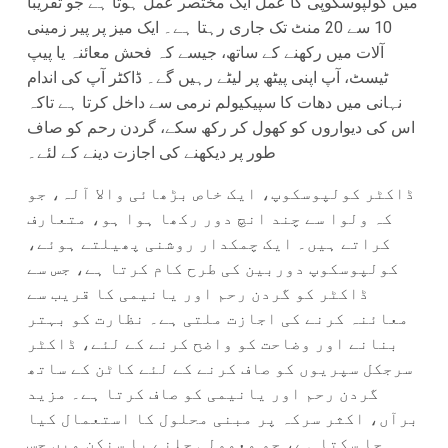
میں کولپوسکوپی کا عمل ایک مختصر عمل ہوتا ہے جو تقریباً
10 سے 20 منٹ تک جاری رہتا ہے۔ ایک میز پر پیر زمینی
آلات میں رکھنے کے ساتھ، جیسے کہ فحش معائنہ یا پیپ
ٹیسٹ، آپ اپنی پیٹھ پر لیٹے رہیں گے۔ ڈاکٹر آپ کی اندام
نہانی میں دھات کا سپیکیولم نرمی سے داخل کرتا ہے تاکہ
اس کی دیواروں کو کھول کر رکھ سکے، گردن رحم کو صاف
طور پر دیکھنے کی اجازت دینے کے لئے۔
ڈاکٹر کولپوسکوپ، ایک خاص بڑھائی والا آلہ، جو
کہ ولوا سے چند انچ دور رکھا ہوا ہو، متعارف
کراتے ہیں۔ ایک چمکدار روشنی پھیلتے ہوئے،
کولپوسکوپ دوربین کی طرح کام کرتا ہے، جس سے
ڈاکٹر کو گردن رحم اور یانیمی کا قریب سے
معائنہ کرنے کی اجازت ملتی ہے۔ نظارت کو بہتر
بنانے اور وضاحت کو واضح کرنے کے لئے، ڈاکٹر
سرجکل سپریوں کو صاف کرنے کے لئے کاٹن کے ساتھ
گردن رحم اور یانیمی کو صاف کرتا ہے۔ مزید
برآں، اکثر سرکہ پر مبنی محلول کا استعمال کیا
جا سکتا ہے، جو معمولی جلنے یا سنکن میں حس