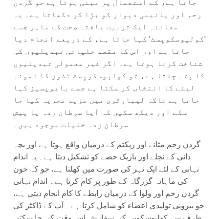
جاتا ہے، کے استعمال پر مبنی ہوتا ہے جو گردن
رحم اور یانیمی دیوار کو بڑا کر دکھاتا ہے۔ یہ
معائنہ ایک تربیت یافتہ صحت کے ماہر جسے
'کولپوسکوپِسٹ' کہا جاتا ہے، کے ذریعے انجام دیا
جاتا ہے اور اس کا مقصد خلیاتی تبدیلیوں کی
شناخت کرنا ہوتا ہے۔ اگر غیر معمولی تبدیلیوں
کا پتہ چلتا ہے، تو کولپوسکوپِسٹ ٹشوز کا نمونہ
لینے کا انتخاب کر سکتا ہے جسے بایوپسیز کہا
جاتا ہے تاکہ لیبارٹری میں مزید تجزیہ کیا جا
سکے اور دیکھ سکیں کہ آیا سرطان زدہ یا پیش
سرطان زدہ خلیات موجود ہیں۔
گردن رحم مثانے اور ریکٹم کے درمیان واقع ہوتا ہے اور بچہ
دانی کے نچلے اور باریک حصے کو تشکیل دیتا ہے۔ یہ اندام
نہانی کے لئے ایک نہر کی صورت میں کھلتا ہے، جو کہ خون
کی ماہانہ گزرگاہ کے طور پر کام کرتا ہے۔ اندام نہانی
گردن رحم اور ولوا کے درمیان رابطے کا کام انجام دیتی ہے،
جو بیرونی تولیدی اعضاء کو شامل کرتا ہے۔ آپ کے ڈاکٹر کی
طرف سے کولپوسکوپی کی سفارش اس وقت کی جا سکتی