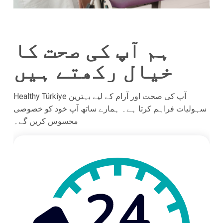
ہم آپ کی صحت کا
خیال رکھتے ہیں
Healthy Türkiye آپ کی صحت اور آرام کے لیے بہترین
سہولیات فراہم کرتا ہے۔ ہمارے ساتھ آپ خود کو خصوصی
محسوس کریں گے۔