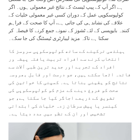
ہے اگر آپ کے پیپ ٹیسٹ کے نتائج غیر معمولی ہوں۔ اگر
کولپوسکوپی عمل کے دوران کسی غیر معمولی خلیات کے
علاقے کی نشاندہی کی جاتی ہے، آپ کا صحت کے فراہم
کنندہ بایوپسی کے لئے ٹشوز کے نمونے جمع کرنے کا فیصلہ کر
سکتا ہے تاکہ مزید لیبارٹری ٹیسٹنگ کی جا سکے۔
ہیلتھی ترکیئے کے ساتھ کولپوسکوپی سروسز کا
انتخاب کرنے سے افراد تربیت یافتہ پیشہ ور
افراد کے تجربے اور جدید ترین طبی آلات سے
فائدہ اٹھا سکتے ہیں، جو درست اور قابل بھروسہ
نتائج کو یقینی بناتا ہے۔ کمپنی کا خواتین کی
صحت کو فروغ دینے کے عزم کو کولپوسکوپی کی
تشویق کے ذریعے اجاگر کیا جا سکتا ہے، جو
کینسر یا پیش سرطان زدہ خلیات کی ابتدائی
تشخیص اور ان کے نظم میں مدد دیتا ہے۔