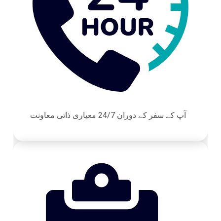
آپ کے سفر کے دوران 24/7 معیاری ذاتی معاونت