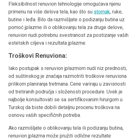
Fleksibilnost renuvion tehnologije omogućava njenu
primenu na više delova tela, kao što su
stomak
, ruke,
butine i leđa. Bilo da razmišljate o podizanju butina uz
pomoć jplazme ili o oblikovanju tela za druge delove,
renuvion nudi potrebnu svestranost za postizanje vaših
estetskih ciljeva i rezultata jplazme.
Troškovi Renuviona:
Iako postupak s renuvion jplazmom nudi niz prednosti,
od suštinskog je značaja razmotriti troškove renuviona
prilikom planiranja tretmana. Cene variraju u zavisnosti
od tretiranih područja i složenosti procedure. Uvek je
najbolje konsultovati se sa sertifikovanim hirurgom u
Turskoj da biste dobili detaljnu procenu troškova na
osnovu vaših specifičnih potreba.
Ako razmišljate o oblikovanju tela ili podizanju butina,
renuvion jplazma može pružiti odlične rezultate