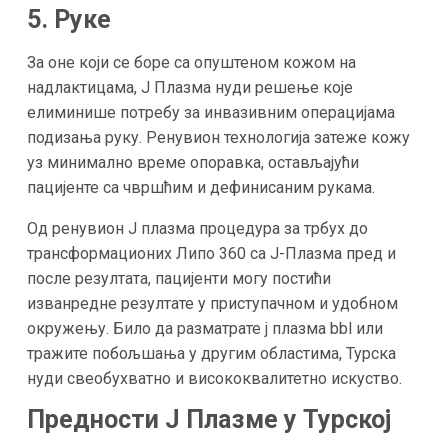
5. Руке
За оне који се боре са опуштеном кожом на
надлактицама, J Плазма нуди решење које
елиминише потребу за инвазивним операцијама
подизања руку. Ренувион технологија затеже кожу
уз минимално време опоравка, остављајући
пацијенте са чвршћим и дефинисаним рукама.
Од ренувион J плазма процедура за трбух до
трансформационих Липо 360 са J-Плазма пред и
после резултата, пацијенти могу постићи
изванредне резултате у приступачном и удобном
окружењу. Било да разматрате j плазма bbl или
тражите побољшања у другим областима, Турска
нуди свеобухватно и висококвалитетно искуство.
Предности J Плазме у Турској