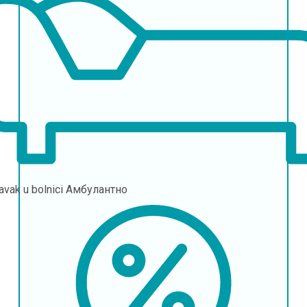
avak u bolnici
Амбулантно