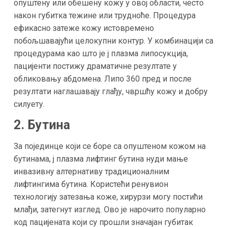
опуштену или обешену кожу у овој области, често
након губитка тежине или трудноће. Процедура
ефикасно затеже кожу истовремено
побољшавајући целокупни контур. У комбинацији са
процедурама као што је j плазма липосукција,
пацијенти постижу драматичне резултате у
обликовању абдомена. Липо 360 пред и после
резултати наглашавају глађу, чвршћу кожу и добру
силуету.
2. Бутина
За појединце који се боре са опуштеном кожом на
бутинама, j плазма лифтинг бутина нуди мање
инвазивну алтернативу традиционалним
лифтингима бутина. Користећи ренувион
технологију затезања коже, хирурзи могу постићи
млађи, затегнут изглед. Ово је нарочито популарно
код пацијената који су прошли значајан губитак