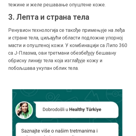
тежине и желе решавање опуштене коже.
3. Лепта и страна тела
Ренувион технологија се такође примењује на леђа
и стране тела, циљајући области подложне упорној
масти и опуштеној кожи. У комбинацији са Липо 360
са J-Плазма, ови третмани обезбеђују бешавну
обрисну линију тела која изглађује кожу и
побољшава укупан облик тела.