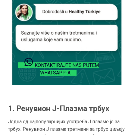
KONTAKTIRAJTE NAS PUTEM
WHATSAPP-A
1. Ренувион J-Плазма трбух
Једна од најпопуларнијих употреба J плазме је за
трбух. Ренувион J плазма третмани за трбух циљају