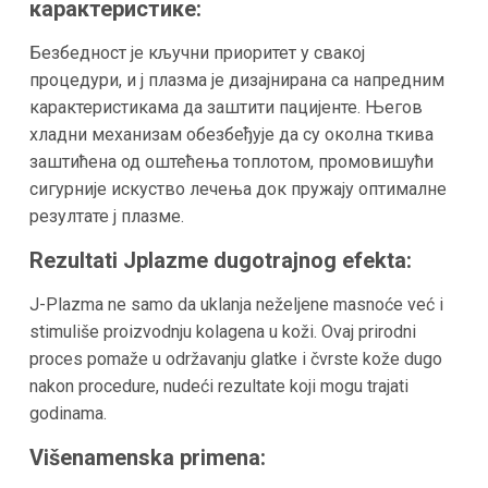
карактеристике:
Безбедност је кључни приоритет у свакој
процедури, и j плазма је дизајнирана са напредним
карактеристикама да заштити пацијенте. Његов
хладни механизам обезбеђује да су околна ткива
заштићена од оштећења топлотом, промовишући
сигурније искуство лечења док пружају оптималне
резултате j плазме.
Rezultati Jplazme dugotrajnog efekta:
J-Plazma ne samo da uklanja neželjene masnoće već i
stimuliše proizvodnju kolagena u koži. Ovaj prirodni
proces pomaže u održavanju glatke i čvrste kože dugo
nakon procedure, nudeći rezultate koji mogu trajati
godinama.
Višenamenska primena: