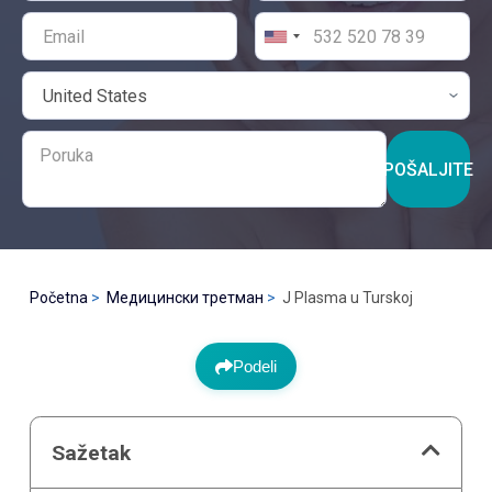
POŠALJITE
Početna
Медицински третман
J Plasma u Turskoj
Podeli
Sažetak