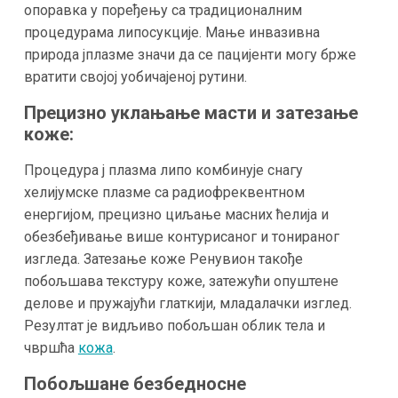
опоравка у поређењу са традиционалним
процедурама липосукције. Мање инвазивна
природа jплазме значи да се пацијенти могу брже
вратити својој уобичајеној рутини.
Прецизно уклањање масти и затезање
коже:
Процедура j плазма липо комбинује снагу
хелијумске плазме са радиофреквентном
енергијом, прецизно циљање масних ћелија и
обезбеђивање више контурисаног и тонираног
изгледа. Затезање коже Ренувион такође
побољшава текстуру коже, затежући опуштене
делове и пружајући глаткији, младалачки изглед.
Резултат је видљиво побољшан облик тела и
чвршћа
кожа
.
Побољшане безбедносне