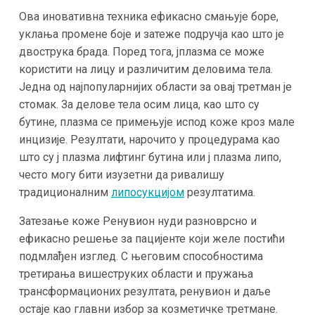
Ова иновативна техника ефикасно смањује боре,
уклања промене боје и затеже подручја као што је
двострука брада. Поред тога, jплазма се може
користити на лицу и различитим деловима тела.
Једна од најпопуларнијих области за овај третман је
стомак. За делове тела осим лица, као што су
бутине, плазма се примењује испод коже кроз мале
инцизије. Резултати, нарочито у процедурама као
што су j плазма лифтинг бутина или j плазма липо,
често могу бити изузетни да ривалишу
традиционалним
липосукцијом
резултатима.
Затезање коже Ренувион нуди разноврсно и
ефикасно решење за пацијенте који желе постићи
подмлађен изглед. С његовим способностима
третирања вишеструких области и пружања
трансформационих резултата, ренувион и даље
остаје као главни избор за козметичке третмане.