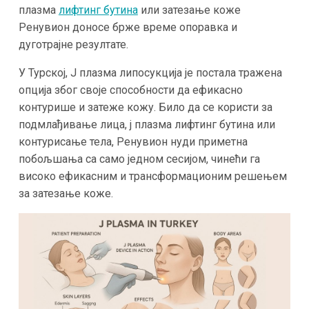
плазма
лифтинг бутина
или затезање коже
Ренувион доносе брже време опоравка и
дуготрајне резултате.
У Турској, J плазма липосукција је постала тражена
опција због своје способности да ефикасно
контурише и затеже кожу. Било да се користи за
подмлађивање лица, j плазма лифтинг бутина или
контурисање тела, Ренувион нуди приметна
побољшања са само једном сесијом, чинећи га
високо ефикасним и трансформационим решењем
за затезање коже.