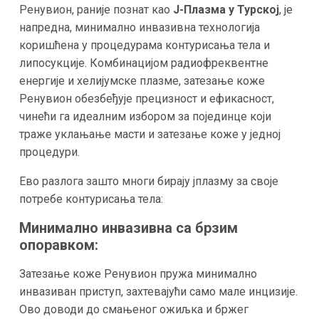
Ренувион, раније познат као
J-Плазма у Турској
, је
напредна, минимално инвазивна технологија
коришћена у процедурама контурисања тела и
липосукције. Комбинацијом радиофреквентне
енергије и хелијумске плазме, затезање коже
Ренувион обезбеђује прецизност и ефикасност,
чинећи га идеалним избором за појединце који
траже уклањање масти и затезање коже у једној
процедури.
Ево разлога зашто многи бирају jплазму за своје
потребе контурисања тела:
Минимално инвазивна са брзим
опоравком:
Затезање коже Ренувион пружа минимално
инвазиван приступ, захтевајући само мале инцизије.
Ово доводи до смањеног ожиљка и бржег