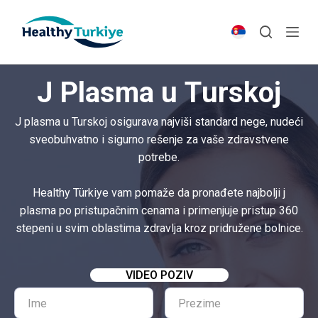
S
k
i
p
J Plasma u Turskoj
t
o
J plasma u Turskoj osigurava najviši standard nege, nudeći
c
sveobuhvatno i sigurno rešenje za vaše zdravstvene
o
potrebe.
n
t
Healthy Türkiye vam pomaže da pronađete najbolji j
e
plasma po pristupačnim cenama i primenjuje pristup 360
n
stepeni u svim oblastima zdravlja kroz pridružene bolnice.
t
VIDEO POZIV