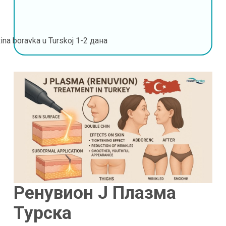
ina boravka u Turskoj
1-2 дана
Ренувион J Плазма
Турска