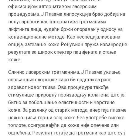
ефикаснијом алтернативом ласерским
процедурама. J Плазма липосукција брзо добија на
популарности као алтернатива третманима
лифтинга лица, нудећи бржи опоравак у односу на
конвенционалне методе. Као неспецијализована
опција, затезање коже Ренувион пружа изванредне
резултате за широк спектар пацијената и стања
коже.
Слично ласерским третманима, J Плазма уклања
спољашњи слој коже како би подстакла раст
здравог новог ткива. Ова процедура такође
стимулише природну производњу колагена, што је
битно за побољшање еластичности и чврстине
коже. За разлику од старих метода, енергија плазме
нежно циља горњи слој коже без употребе високе
топлоте, осигуравајући да кожа није опечена или
оштећена. Резултат тога је да третмани као што су j