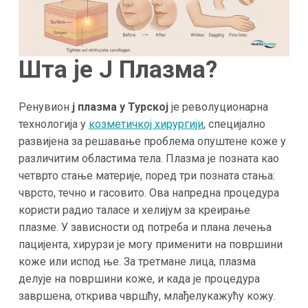
Шта је J Плазма?
Ренувион
j плазма у Турској
је револуционарна
технологија у
козметичкој хирургији
, специјално
развијена за решавање проблема опуштене коже у
различитим областима тела. Плазма је позната као
четврто стање материје, поред три позната стања:
чврсто, течно и гасовито. Ова напредна процедура
користи радио таласе и хелијум за креирање
плазме. У зависности од потреба и плана лечења
пацијента, хирурзи је могу применити на површини
коже или испод ње. За третмане лица, плазма
делује на површини коже, и када је процедура
завршена, открива чвршћу, млађелукажућу кожу.