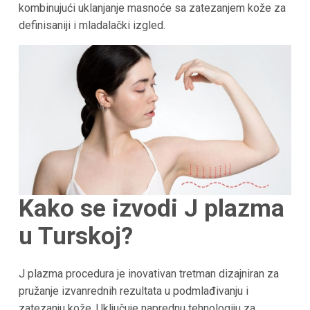
kombinujući uklanjanje masnoće sa zatezanjem kože za
definisaniji i mladalački izgled.
Kako se izvodi J plazma
u Turskoj?
J plazma procedura je inovativan tretman dizajniran za
pružanje izvanrednih rezultata u podmlađivanju i
zatezanju kože. Uključuje naprednu tehnologiju za