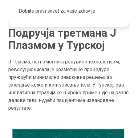
Dobijte pravi savet za vaše zdravlje
Подручја третмана J
Плазмом у Турској
J Плазма, потпомогнута ренувион технологијом,
револуционисала је козметичке процедуре
пружајући минимално инвазивна решења за
затезање коже и контурисање тела. У Турској, ова
иновативна терапија се широко примењује на разне
делове тела, нудећи пацијентима изванредне
резултате.