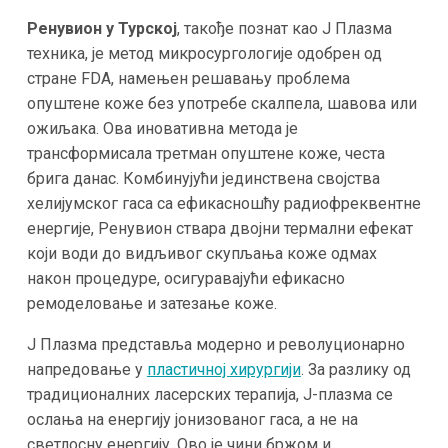
Ренувион у Турској
, такође познат као J Плазма
техника, је метод микросургологије одобрен од
стране FDA, намењен решавању проблема
опуштене коже без употребе скалпела, шавова или
ожиљака. Ова иновативна метода је
трансформисала третман опуштене коже, честа
брига данас. Комбинујући јединствена својства
хелијумског гаса са ефикасношћу радиофреквентне
енергије, Ренувион ствара двојни термални ефекат
који води до видљивог скупљања коже одмах
након процедуре, осигуравајући ефикасно
ремоделовање и затезање коже.
J Плазма представља модерно и револуционарно
напредовање у
пластичној хирургији
. За разлику од
традиционалних ласерских терапија, J-плазма се
ослања на енергију јонизованог гаса, а не на
светлосну енергију. Ово је чини бржом и