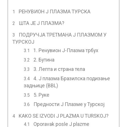
РЕНУВИОН J ПЛАЗМА ТУРСКА
ШТА ЈЕ J ПЛАЗМА?
ПОДРУЧЈА ТРЕТМАНА J ПЛАЗМОМ У
ТУРСКОЈ
1. Ренувион J-Плазма трбух
2. Бутина
3. Лепта и страна тела
4. J плазма Бразилска подизање
задњице (BBL)
5. Руке
Предности J Плазме у Турској
KAKO SE IZVODI J PLAZMA U TURSKOJ?
Oporavak posle J plazme