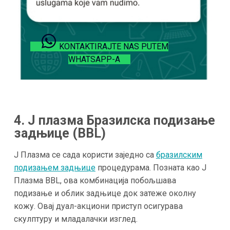
KONTAKTIRAJTE NAS PUTEM
WHATSAPP-A
4. J плазма Бразилска подизање
задњице (BBL)
J Плазма се сада користи заједно са
бразилским
подизањем задњице
процедурама. Позната као J
Плазма BBL, ова комбинација побољшава
подизање и облик задњице док затеже околну
кожу. Овај дуал-акциони приступ осигурава
скулптуру и младалачки изглед.