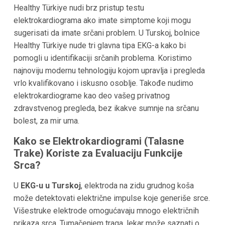
Healthy Türkiye nudi brz pristup testu
elektrokardiograma ako imate simptome koji mogu
sugerisati da imate srčani problem. U Turskoj, bolnice
Healthy Türkiye nude tri glavna tipa EKG-a kako bi
pomogli u identifikaciji srčanih problema. Koristimo
najnoviju modernu tehnologiju kojom upravlja i pregleda
vrlo kvalifikovano i iskusno osoblje. Takođe nudimo
elektrokardiograme kao deo vašeg privatnog
zdravstvenog pregleda, bez ikakve sumnje na srčanu
bolest, za mir uma.
Kako se Elektrokardiogrami (Talasne
Trake) Koriste za Evaluaciju Funkcije
Srca?
U
EKG-u u Turskoj
, elektroda na zidu grudnog koša
može detektovati električne impulse koje generiše srce.
Višestruke elektrode omogućavaju mnogo električnih
prikaza srca. Tumačenjem traga, lekar može saznati o