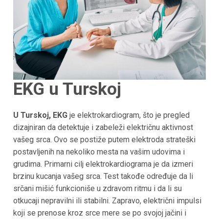
EKG u Turskoj
U Turskoj, EKG
je elektrokardiogram, što je pregled
dizajniran da detektuje i zabeleži električnu aktivnost
vašeg srca. Ovo se postiže putem elektroda strateški
postavljenih na nekoliko mesta na vašim udovima i
grudima. Primarni cilj elektrokardiograma je da izmeri
brzinu kucanja vašeg srca. Test takođe određuje da li
srčani mišić funkcioniše u zdravom ritmu i da li su
otkucaji nepravilni ili stabilni. Zapravo, električni impulsi
koji se prenose kroz srce mere se po svojoj jačini i