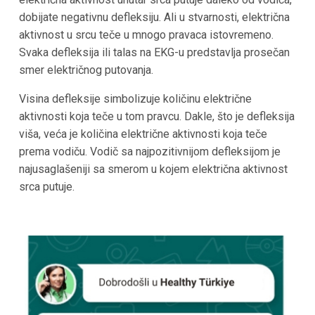
dobijate negativnu defleksiju. Ali u stvarnosti, električna
aktivnost u srcu teče u mnogo pravaca istovremeno.
Svaka defleksija ili talas na EKG-u predstavlja prosečan
smer električnog putovanja.
Visina defleksije simbolizuje količinu električne
aktivnosti koja teče u tom pravcu. Dakle, što je defleksija
viša, veća je količina električne aktivnosti koja teče
prema vodiču. Vodič sa najpozitivnijom defleksijom je
najusaglašeniji sa smerom u kojem električna aktivnost
srca putuje.