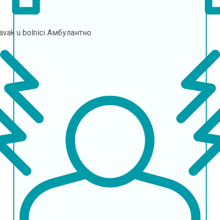
avak u bolnici
Амбулантно