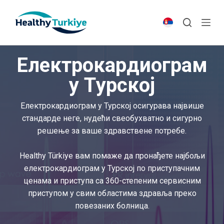
S
k
i
p
Електрокардиограм
t
o
у Турској
c
o
Електрокардиограм у Турској осигурава највише
n
стандарде неге, нудећи свеобухватно и сигурно
t
решење за ваше здравствене потребе.
e
n
Healthy Türkiye вам помаже да пронађете најбољи
t
електрокардиограм у Турској по приступачним
ценама и приступа са 360-степеним сервисним
приступом у свим областима здравља преко
повезаних болница.