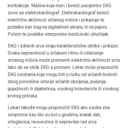
kontrakcije. Mašina koja meri i beleži pacijentov EKG
zove se elektrokardiograf. Elektrokardiograf beleži
električnu aktivnost srčanog mišića i prikazuje te
podatke kao trag na digitalnom ekranu ili na papiru.
Potom te podatke interpretira medicinski stručnjak.
EKG-i zdravih srca imaju karakteristične oblike i prikaze.
Svaka nepravilnost u srčanom ritmu ili oštećenje
srčanog mišića može promeniti električnu aktivnost srca
tako da se oblik EKG-a promeni. Lekar može preporučiti
EKG osobama koje mogu biti u riziku od srčanih bolesti
zbog porodične istorije srčanih oboljenja, pušenja,
gojaznosti ili dijabetesa, visokog holesterola ili visokog
krvnog pritiska.
Lekari takođe mogu preporučiti EKG ako osoba ima
simptome kao što su bol u grudima, kratak dah,
vrtoglavica, nesvestica ili nepravilan rad srca