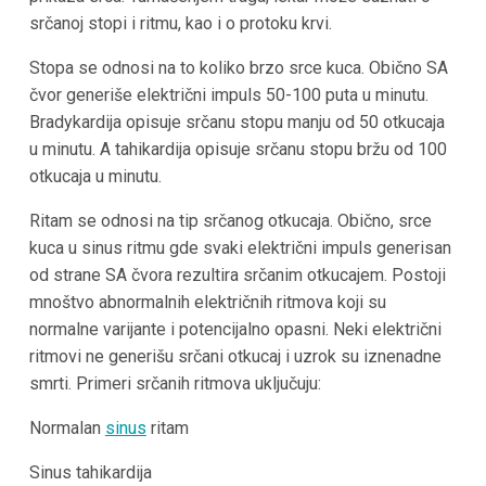
srčanoj stopi i ritmu, kao i o protoku krvi.
Stopa se odnosi na to koliko brzo srce kuca. Obično SA
čvor generiše električni impuls 50-100 puta u minutu.
Bradykardija opisuje srčanu stopu manju od 50 otkucaja
u minutu. A tahikardija opisuje srčanu stopu bržu od 100
otkucaja u minutu.
Ritam se odnosi na tip srčanog otkucaja. Obično, srce
kuca u sinus ritmu gde svaki električni impuls generisan
od strane SA čvora rezultira srčanim otkucajem. Postoji
mnoštvo abnormalnih električnih ritmova koji su
normalne varijante i potencijalno opasni. Neki električni
ritmovi ne generišu srčani otkucaj i uzrok su iznenadne
smrti. Primeri srčanih ritmova uključuju:
Normalan
sinus
ritam
Sinus tahikardija