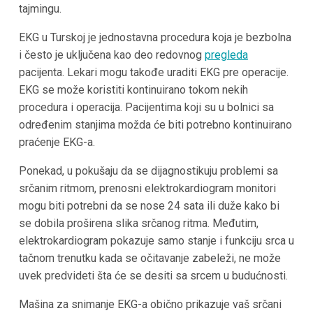
tajmingu.
EKG u Turskoj je jednostavna procedura koja je bezbolna
i često je uključena kao deo redovnog
pregleda
pacijenta. Lekari mogu takođe uraditi EKG pre operacije.
EKG se može koristiti kontinuirano tokom nekih
procedura i operacija. Pacijentima koji su u bolnici sa
određenim stanjima možda će biti potrebno kontinuirano
praćenje EKG-a.
Ponekad, u pokušaju da se dijagnostikuju problemi sa
srčanim ritmom, prenosni elektrokardiogram monitori
mogu biti potrebni da se nose 24 sata ili duže kako bi
se dobila proširena slika srčanog ritma. Međutim,
elektrokardiogram pokazuje samo stanje i funkciju srca u
tačnom trenutku kada se očitavanje zabeleži, ne može
uvek predvideti šta će se desiti sa srcem u budućnosti.
Mašina za snimanje EKG-a obično prikazuje vaš srčani