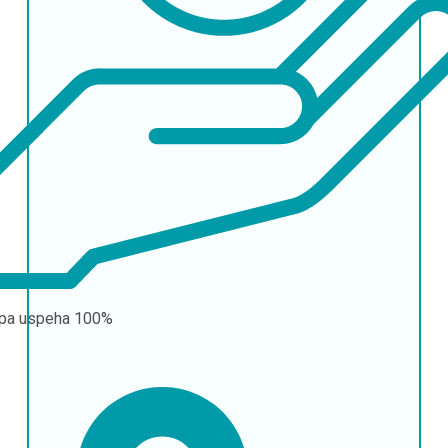
pa uspeha
100%