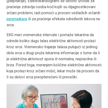
(palpitacije). Elektrokardiogrami se obično izvode za
praćenje zdravlja osoba kod kojih su dijagnostikovani
srčani problemi, radi pomoći u proceni veštačkih srčanih
pejsmejkera
ili za praćenje efekata određenih lekova na
srce.
EKG meri vremenske intervale i pomaže lekarima da
odrede koliko dugo talas električne aktivnosti prolazi
kroz srce. Vremensko trajanje talasa putujući iz jednog
dela srca u drugi pruža lekarima informacije o tome da li
je električna aktivnost spora ili normalna, nepravilna ili
brza. Pored toga, meranjem količine električne aktivnosti
koja prolazi kroz srčani mišić, lekar može da proceni da
li su delovi srca preopterećeni ili preveliki.