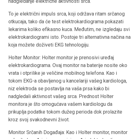
nadgledanje električne aktivnosti srca.
To je električni impuls srca, koji održava ritam srčanog
otkucaja, tako da će test elektrokardiograma pokazati
lekarima koliko efikasno kuca. Međutim, ne izgledaju svi
elektrokardiogrami isto. Postoje tri alternativna načina na
koja možete doživeti EKG tehnologiju.
Holter Monitor: Holter monitor je prenosivi uređaj
elektrokardiograma. Ovaj monitor na baterije nosite oko
vrata i otprilike je veličine mobilnog telefona. Kao i
tokom EKG-a obavljenog u kancelariji vašeg kardiologa,
niz elektroda se postavlja na vaša prsa kako bi
nadgledali aktivnost vašeg srca. Prednost Holter
monitora je što omogućava vašem kardiologu da
prikuplja podatke tokom dužeg perioda dok prolazite
kroz svoj svakodnevni život.
Monitor Srčanih Događaja: Kao i Holter monitor, monitor