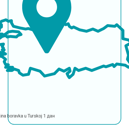
ina boravka u Turskoj
1 дан