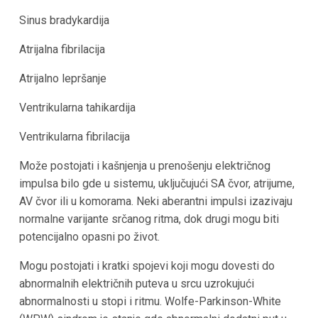
Sinus bradykardija
Atrijalna fibrilacija
Atrijalno lepršanje
Ventrikularna tahikardija
Ventrikularna fibrilacija
Može postojati i kašnjenja u prenošenju električnog
impulsa bilo gde u sistemu, uključujući SA čvor, atrijume,
AV čvor ili u komorama. Neki aberantni impulsi izazivaju
normalne varijante srčanog ritma, dok drugi mogu biti
potencijalno opasni po život.
Mogu postojati i kratki spojevi koji mogu dovesti do
abnormalnih električnih puteva u srcu uzrokujući
abnormalnosti u stopi i ritmu. Wolfe-Parkinson-White