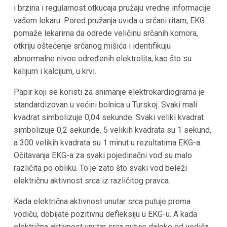
i brzina i regularnost otkucaja pružaju vredne informacije
vašem lekaru. Pored pružanja uvida u srčani ritam, EKG
pomaže lekarima da odrede veličinu srčanih komora,
otkriju oštećenje srčanog mišića i identifikuju
abnormalne nivoe određenih elektrolita, kao što su
kalijum i kalcijum, u krvi.
Papir koji se koristi za snimanje elektrokardiograma je
standardizovan u većini bolnica u Turskoj. Svaki mali
kvadrat simbolizuje 0,04 sekunde. Svaki veliki kvadrat
simbolizuje 0,2 sekunde. 5 velikih kvadrata su 1 sekund,
a 300 velikih kvadrata su 1 minut u rezultatima EKG-a.
Očitavanja EKG-a za svaki pojedinačni vod su malo
različita po obliku. To je zato što svaki vod beleži
električnu aktivnost srca iz različitog pravca.
Kada električna aktivnost unutar srca putuje prema
vodiču, dobijate pozitivnu defleksiju u EKG-u. A kada
električna aktivnost unutar srca putuje daleko od vodiča,