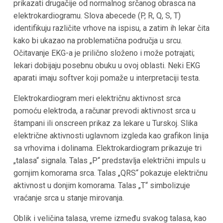
prikazati drugačije od normalnog srčanog obrasca na
elektrokardiogramu. Slova abecede (P, R, Q, S, T)
identifikuju različite vrhove na ispisu, a zatim ih lekar čita
kako bi ukazao na problematična područja u srcu.
Očitavanje EKG-a je prilično složeno i može potrajati;
lekari dobijaju posebnu obuku u ovoj oblasti. Neki EKG
aparati imaju softver koji pomaže u interpretaciji testa.
Elektrokardiogram meri električnu aktivnost srca
pomoću elektroda, a računar prevodi aktivnost srca u
štampani ili onscreen prikaz za lekare u Turskoj. Slika
električne aktivnosti uglavnom izgleda kao grafikon linija
sa vrhovima i dolinama. Elektrokardiogram prikazuje tri
„talasa“ signala. Talas „P“ predstavlja električni impuls u
gornjim komorama srca. Talas „QRS“ pokazuje električnu
aktivnost u donjim komorama. Talas „T“ simbolizuje
vraćanje srca u stanje mirovanja.
Oblik i veličina talasa, vreme između svakog talasa, kao