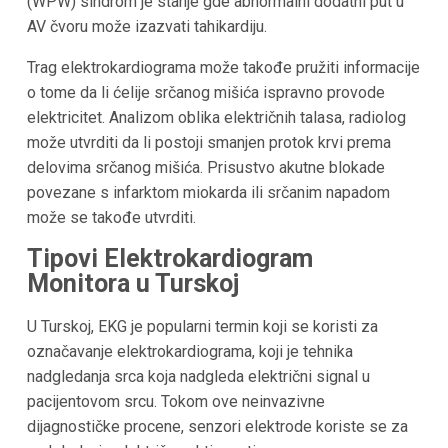
(WPW) sindrom je stanje gde abnormalni dodatni put u
AV čvoru može izazvati tahikardiju.
Trag elektrokardiograma može takođe pružiti informacije
o tome da li ćelije srčanog mišića ispravno provode
elektricitet. Analizom oblika električnih talasa, radiolog
može utvrditi da li postoji smanjen protok krvi prema
delovima srčanog mišića. Prisustvo akutne blokade
povezane s infarktom miokarda ili srčanim napadom
može se takođe utvrditi.
Tipovi Elektrokardiogram
Monitora u Turskoj
U Turskoj, EKG je popularni termin koji se koristi za
označavanje elektrokardiograma, koji je tehnika
nadgledanja srca koja nadgleda električni signal u
pacijentovom srcu. Tokom ove neinvazivne
dijagnostičke procene, senzori elektrode koriste se za