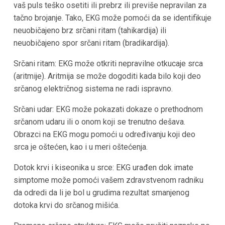
vaš puls teško osetiti ili prebrz ili previše nepravilan za
tačno brojanje. Tako, EKG može pomoći da se identifikuje
neuobičajeno brz srčani ritam (tahikardija) ili
neuobičajeno spor srčani ritam (bradikardija).
Srčani ritam: EKG može otkriti nepravilne otkucaje srca
(aritmije). Aritmija se može dogoditi kada bilo koji deo
srčanog električnog sistema ne radi ispravno.
Srčani udar: EKG može pokazati dokaze o prethodnom
srčanom udaru ili o onom koji se trenutno dešava.
Obrazci na EKG mogu pomoći u određivanju koji deo
srca je oštećen, kao i u meri oštećenja.
Dotok krvi i kiseonika u srce: EKG urađen dok imate
simptome može pomoći vašem zdravstvenom radniku
da odredi da li je bol u grudima rezultat smanjenog
dotoka krvi do srčanog mišića.