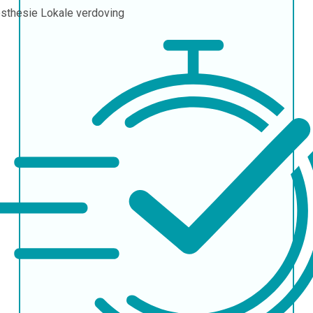
sthesie
Lokale verdoving