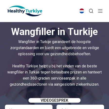
S
k
i
p
Wangfiller in Turkije
t
o
Wangfiller in Turkije garandeert de hoogste
c
zorgstandaarden en biedt een uitgebreide en veilige
o
oplossing voor uw gezondheidsbehoeften.
n
t
Healthy Türkiye helpt u bij het vinden van de beste
e
wangfiller in Turkije tegen betaalbare prijzen en hanteert
n
een 360-graden serviceaanpak in alle
t
gezondheidssectoren via aangesloten ziekenhuizen.
VIDEOGESPREK