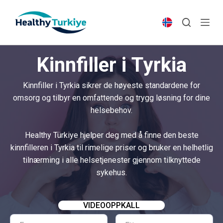
S
k
i
p
Kinnfiller i Tyrkia
t
o
Kinnfiller i Tyrkia sikrer de høyeste standardene for
c
omsorg og tilbyr en omfattende og trygg løsning for dine
o
helsebehov.
n
t
Healthy Türkiye hjelper deg med å finne den beste
e
kinnfilleren i Tyrkia til rimelige priser og bruker en helhetlig
n
tilnærming i alle helsetjenester gjennom tilknyttede
t
sykehus.
VIDEOOPPKALL