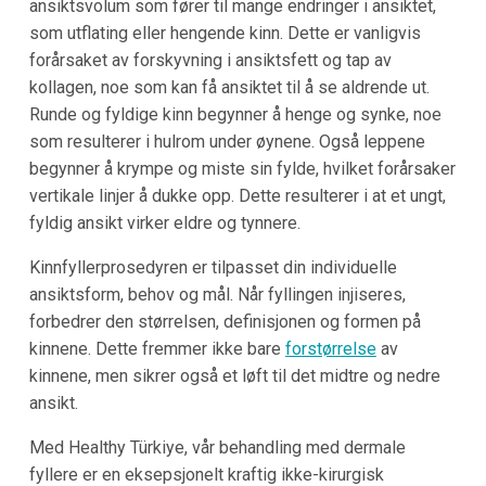
ansiktsvolum som fører til mange endringer i ansiktet,
som utflating eller hengende kinn. Dette er vanligvis
forårsaket av forskyvning i ansiktsfett og tap av
kollagen, noe som kan få ansiktet til å se aldrende ut.
Runde og fyldige kinn begynner å henge og synke, noe
som resulterer i hulrom under øynene. Også leppene
begynner å krympe og miste sin fylde, hvilket forårsaker
vertikale linjer å dukke opp. Dette resulterer i at et ungt,
fyldig ansikt virker eldre og tynnere.
Kinnfyllerprosedyren er tilpasset din individuelle
ansiktsform, behov og mål. Når fyllingen injiseres,
forbedrer den størrelsen, definisjonen og formen på
kinnene. Dette fremmer ikke bare
forstørrelse
av
kinnene, men sikrer også et løft til det midtre og nedre
ansikt.
Med Healthy Türkiye, vår behandling med dermale
fyllere er en eksepsjonelt kraftig ikke-kirurgisk