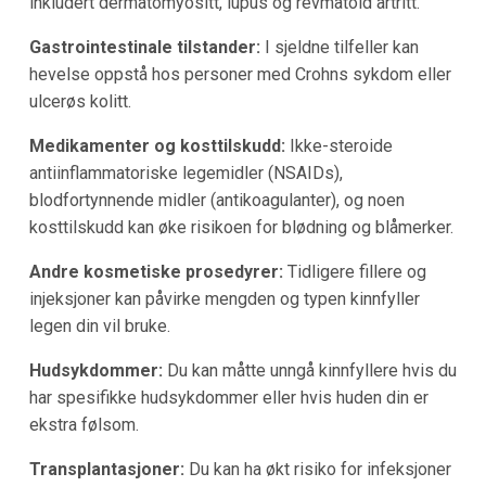
inkludert dermatomyositt, lupus og revmatoid artritt.
Gastrointestinale tilstander:
I sjeldne tilfeller kan
hevelse oppstå hos personer med Crohns sykdom eller
ulcerøs kolitt.
Medikamenter og kosttilskudd:
Ikke-steroide
antiinflammatoriske legemidler (NSAIDs),
blodfortynnende midler (antikoagulanter), og noen
kosttilskudd kan øke risikoen for blødning og blåmerker.
Andre kosmetiske prosedyrer:
Tidligere fillere og
injeksjoner kan påvirke mengden og typen kinnfyller
legen din vil bruke.
Hudsykdommer:
Du kan måtte unngå kinnfyllere hvis du
har spesifikke hudsykdommer eller hvis huden din er
ekstra følsom.
Transplantasjoner:
Du kan ha økt risiko for infeksjoner