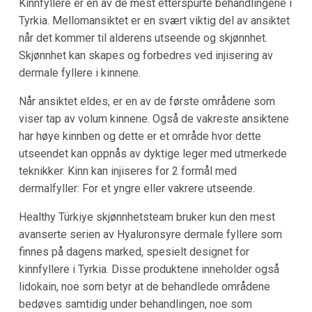
Kinnfyllere er en av de mest etterspurte behandlingene i
Tyrkia. Mellomansiktet er en svært viktig del av ansiktet
når det kommer til alderens utseende og skjønnhet.
Skjønnhet kan skapes og forbedres ved injisering av
dermale fyllere i kinnene.
Når ansiktet eldes, er en av de første områdene som
viser tap av volum kinnene. Også de vakreste ansiktene
har høye kinnben og dette er et område hvor dette
utseendet kan oppnås av dyktige leger med utmerkede
teknikker. Kinn kan injiseres for 2 formål med
dermalfyller: For et yngre eller vakrere utseende.
Healthy Türkiye skjønnhetsteam bruker kun den mest
avanserte serien av Hyaluronsyre dermale fyllere som
finnes på dagens marked, spesielt designet for
kinnfyllere i Tyrkia. Disse produktene inneholder også
lidokain, noe som betyr at de behandlede områdene
bedøves samtidig under behandlingen, noe som