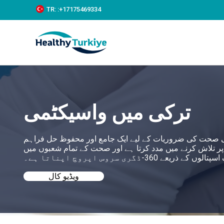
S
TR:
:+‪17175469334‬
k
i
p
t
o
c
o
n
t
e
ترکی میں واسیکٹمی
n
t
پ کی صحت کی ضروریات کے لیے ایک جامع اور محفوظ حل فراہم
ر تلاش کرنے میں مدد کرتا ہے اور صحت کے تمام شعبوں میں
 کے ذریعے 360-ڈگری سروس اپروچ اپناتا ہے۔
ویڈیو کال