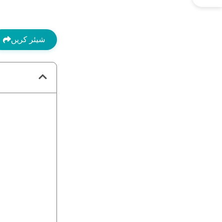
شیئر کریں