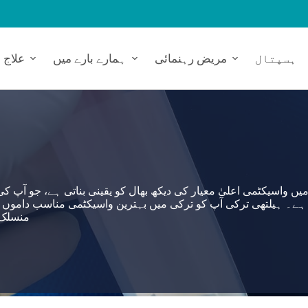
ہسپتال
مریض رہنمائی
ہمارے بارے میں
علاج
یں واسیکٹمی اعلیٰ معیار کی دیکھ بھال کو یقینی بناتی ہے، جو آ
ہے۔ ہیلتھی ترکی آپ کو ترکی میں بہترین واسیکٹمی مناسب داموں پ
منسلک اسپتالوں