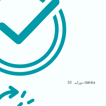
30 dakika
دورانیہ