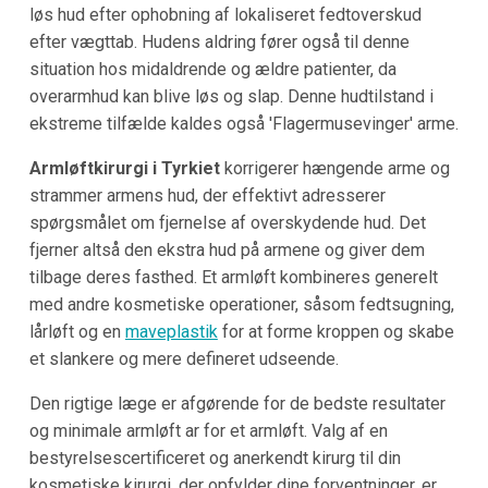
løs hud efter ophobning af lokaliseret fedtoverskud
efter vægttab. Hudens aldring fører også til denne
situation hos midaldrende og ældre patienter, da
overarmhud kan blive løs og slap. Denne hudtilstand i
ekstreme tilfælde kaldes også 'Flagermusevinger' arme.
Armløftkirurgi i Tyrkiet
korrigerer hængende arme og
strammer armens hud, der effektivt adresserer
spørgsmålet om fjernelse af overskydende hud. Det
fjerner altså den ekstra hud på armene og giver dem
tilbage deres fasthed. Et armløft kombineres generelt
med andre kosmetiske operationer, såsom fedtsugning,
lårløft og en
maveplastik
for at forme kroppen og skabe
et slankere og mere defineret udseende.
Den rigtige læge er afgørende for de bedste resultater
og minimale armløft ar for et armløft. Valg af en
bestyrelsescertificeret og anerkendt kirurg til din
kosmetiske kirurgi, der opfylder dine forventninger, er