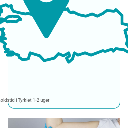
oldstid i Tyrkiet
1-2 uger