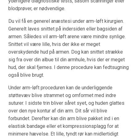
yderligere diagnostiske tests, såsom scanninger eller
blodprøver, er nødvendige.
Du vil få en generel anæstesi under arm-løft kirurgien.
Generelt laves snittet på indersiden eller bagsiden af
armen. Således vil arm-løft arene være mindre synlige.
Snittet vil være lille, hvis der ikke er meget
overskydende hud på armen. Dog kan snittet strække
sig fra over din albue til din armhule, hvis der er meget
hud, der skal fjernes. I denne procedure kan fedtsugning
også blive brugt.
Under arm-løft proceduren kan de underliggende
støttevæv blive strammet og omformet med indre
suturer. I sidste trin bliver såret syet, og huden glattes
over den nye kontur af din arm. Dit sår vil blive
forbundet. Derefter kan din arm blive pakket ind i en
elastisk bandage eller et kompressionsplagg for at
minimere hævelse. Et lille, tyndt rør kan midlertidigt