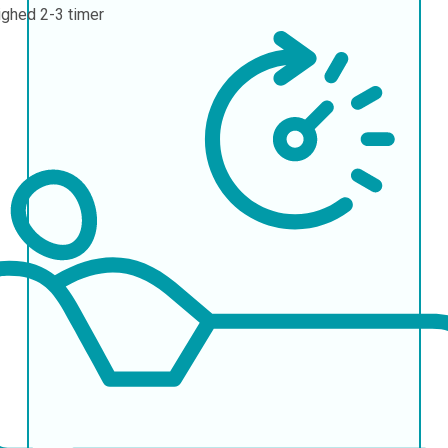
ighed
2-3 timer