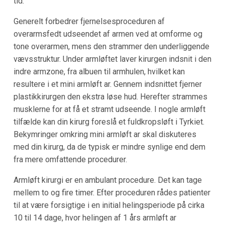
tid.
Generelt forbedrer fjernelsesproceduren af
overarmsfedt udseendet af armen ved at omforme og
tone overarmen, mens den strammer den underliggende
vævsstruktur. Under armløftet laver kirurgen indsnit i den
indre armzone, fra albuen til armhulen, hvilket kan
resultere i et mini armløft ar. Gennem indsnittet fjerner
plastikkirurgen den ekstra løse hud. Herefter strammes
musklerne for at få et stramt udseende. I nogle armløft
tilfælde kan din kirurg foreslå et fuldkropsløft i Tyrkiet.
Bekymringer omkring mini armløft ar skal diskuteres
med din kirurg, da de typisk er mindre synlige end dem
fra mere omfattende procedurer.
Armløft kirurgi er en ambulant procedure. Det kan tage
mellem to og fire timer. Efter proceduren rådes patienter
til at være forsigtige i en initial helingsperiode på cirka
10 til 14 dage, hvor helingen af 1 års armløft ar