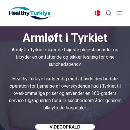
S
k
i
p
Armløft i Tyrkiet
t
o
Armløft i Tyrkiet sikrer de højeste plejestandarder og
c
tilbyder en omfattende og sikker løsning for dine
o
sundhedsbehov.
n
t
Healthy Türkiye hjælper dig med at finde den bedste
e
operation for fjernelse af overskydende hud i Tyrkiet til
n
overkommelige priser og anvender en 360-graders
t
service tilgang inden for alle sundhedsområder gennem
tilknyttede hospitaler.
VIDEOOPKALD