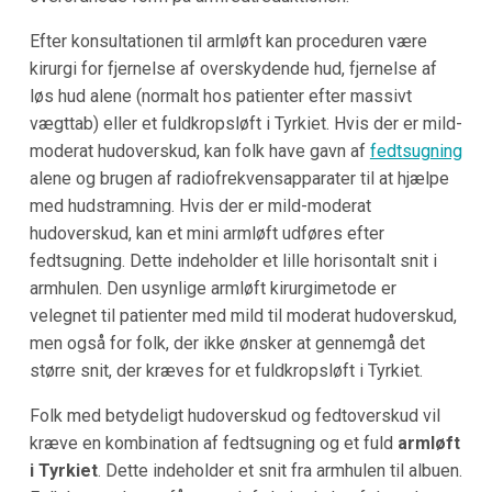
Efter konsultationen til armløft kan proceduren være
kirurgi for fjernelse af overskydende hud, fjernelse af
løs hud alene (normalt hos patienter efter massivt
vægttab) eller et fuldkropsløft i Tyrkiet. Hvis der er mild-
moderat hudoverskud, kan folk have gavn af
fedtsugning
alene og brugen af radiofrekvensapparater til at hjælpe
med hudstramning. Hvis der er mild-moderat
hudoverskud, kan et mini armløft udføres efter
fedtsugning. Dette indeholder et lille horisontalt snit i
armhulen. Den usynlige armløft kirurgimetode er
velegnet til patienter med mild til moderat hudoverskud,
men også for folk, der ikke ønsker at gennemgå det
større snit, der kræves for et fuldkropsløft i Tyrkiet.
Folk med betydeligt hudoverskud og fedtoverskud vil
kræve en kombination af fedtsugning og et fuld
armløft
i Tyrkiet
. Dette indeholder et snit fra armhulen til albuen.