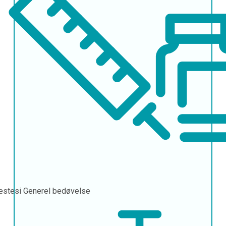
æstesi
Generel bedøvelse