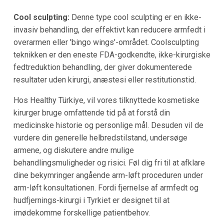
Cool sculpting:
Denne type cool sculpting er en ikke-
invasiv behandling, der effektivt kan reducere armfedt i
overarmen eller 'bingo wings'-området. Coolsculpting
teknikken er den eneste FDA-godkendte, ikke-kirurgiske
fedtreduktion behandling, der giver dokumenterede
resultater uden kirurgi, anæstesi eller restitutionstid.
Hos Healthy Türkiye, vil vores tilknyttede kosmetiske
kirurger bruge omfattende tid på at forstå din
medicinske historie og personlige mål. Desuden vil de
vurdere din generelle helbredstilstand, undersøge
armene, og diskutere andre mulige
behandlingsmuligheder og risici. Føl dig fri til at afklare
dine bekymringer angående arm-løft proceduren under
arm-løft konsultationen. Fordi fjernelse af armfedt og
hudfjernings-kirurgi i Tyrkiet er designet til at
imødekomme forskellige patientbehov.