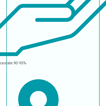
cesrate
90-95%