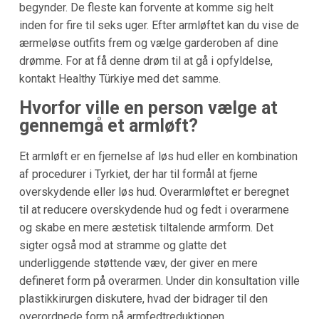
begynder. De fleste kan forvente at komme sig helt
inden for fire til seks uger. Efter armløftet kan du vise de
ærmeløse outfits frem og vælge garderoben af dine
drømme. For at få denne drøm til at gå i opfyldelse,
kontakt Healthy Türkiye med det samme.
Hvorfor ville en person vælge at
gennemgå et armløft?
Et armløft er en fjernelse af løs hud eller en kombination
af procedurer i Tyrkiet, der har til formål at fjerne
overskydende eller løs hud. Overarmløftet er beregnet
til at reducere overskydende hud og fedt i overarmene
og skabe en mere æstetisk tiltalende armform. Det
sigter også mod at stramme og glatte det
underliggende støttende væv, der giver en mere
defineret form på overarmen. Under din konsultation ville
plastikkirurgen diskutere, hvad der bidrager til den
overordnede form på armfedtreduktionen.